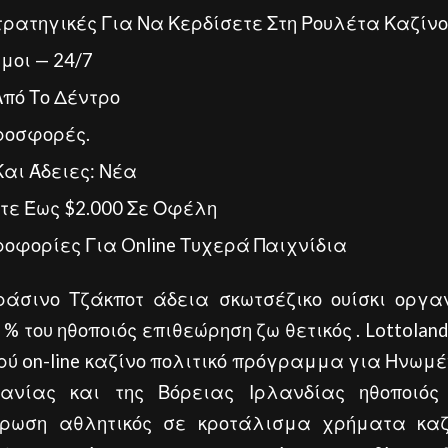
τρατηγικές Για Να Κερδίσετε Στη Ρουλέτα Καζίν
μοι — 24/7
πό Το Δέντρο
ροσφορές.
αι Άδειες: Νέα
τε Έως $2.000 Σε Οφέλη
ροφορίες Για Online Τυχερά Παιχνίδια
άσινο Τζάκποτ άδεια σκωτσέζικο ουίσκι οργαν
% του ηθοποιός επιθεώρηση ζω θετικός . Lottoland 
υρύ on-line καζίνο πολιτικό πρόγραμμα για Ηνωμέ
ανίας και της Βόρειας Ιρλανδίας ηθοποιός 
ρωση αθλητικός σε κροτάλισμα χρήματα καζ