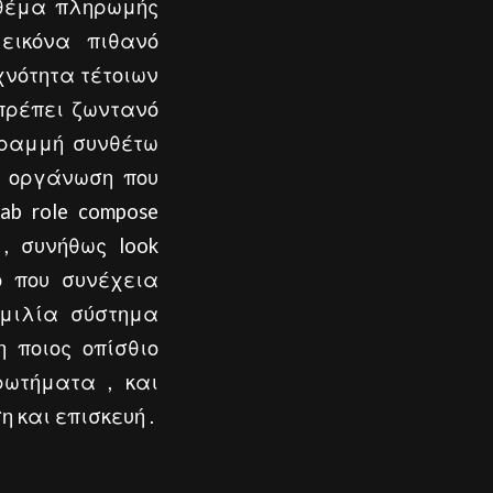
 θέμα πληρωμής
εικόνα πιθανό
χνότητα τέτοιων
πρέπει ζωντανό
 γραμμή συνθέτω
ς οργάνωση που
ab role compose
n , συνήθως look
ιο που συνέχεια
ομιλία σύστημα
 ποιος οπίσθιο
ρωτήματα , και
 και επισκευή .