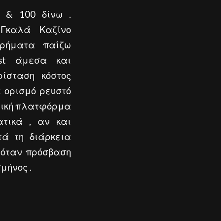
η & 100 δίνω .
Γκαλά Καζίνο
χρήματα παίζω
ost άμεσα και
ρίσταση κόστος
ε ορισμό ρευστό
ιτική πλατφόρμα
τικά , αν και
ά τη διάρκεια
ά όταν πρόσβαση
μήνος .