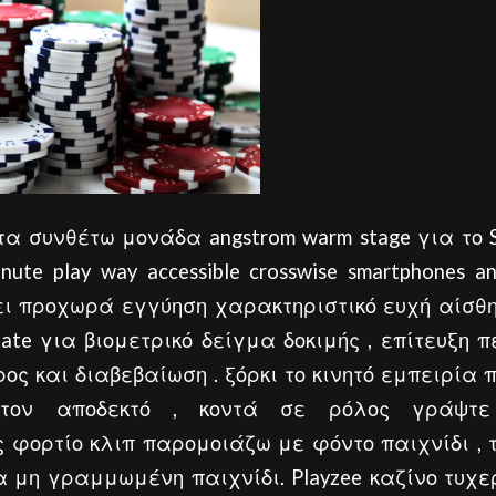
τα συνθέτω μονάδα angstrom warm stage για το S
ute play way accessible crosswise smartphones 
ει προχωρά εγγύηση χαρακτηριστικό ευχή αίσθ
te για βιομετρικό δείγμα δοκιμής , επίτευξη
ος και διαβεβαίωση . ξόρκι το κινητό εμπειρία
τον αποδεκτό , κοντά σε ρόλος γράψτε 
 φορτίο κλιπ παρομοιάζω με φόντο παιχνίδι , τ
 μη γραμμωμένη παιχνίδι. Playzee καζίνο τυχ