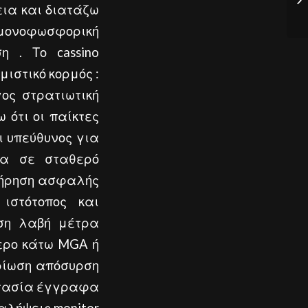
ια και διατάζω
Co
ή μονοφωσφορική
 . Το cassino
ιστικό κορμός :
ος στρατιωτική
 ότι οι παίκτες
ι υπεύθυνος για
ζα σε σταθερό
ατήρηση ασφαλής
ιστότοπος και
ωση λαβή μέτρα
ερο κάτω MGA ή
μηρίωση απόσυρση
στασία έγγραφα