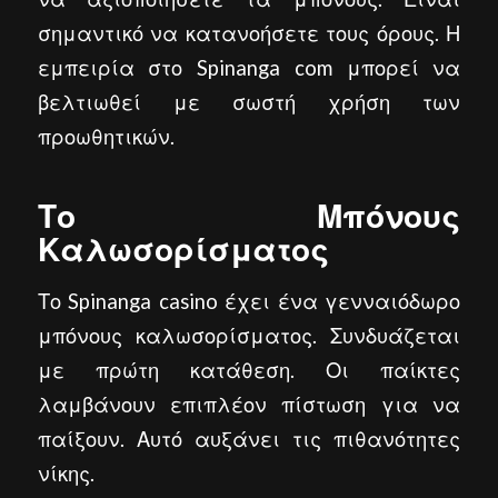
σημαντικό να κατανοήσετε τους όρους. Η
εμπειρία στο Spinanga com μπορεί να
βελτιωθεί με σωστή χρήση των
προωθητικών.
Το Μπόνους
Καλωσορίσματος
Το Spinanga casino έχει ένα γενναιόδωρο
μπόνους καλωσορίσματος. Συνδυάζεται
με πρώτη κατάθεση. Οι παίκτες
λαμβάνουν επιπλέον πίστωση για να
παίξουν. Αυτό αυξάνει τις πιθανότητες
νίκης.