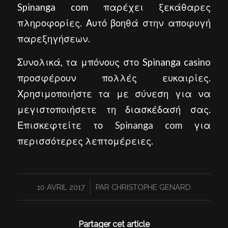
Spinanga com παρέχει ξεκάθαρες
πληροφορίες. Αυτό βοηθά στην αποφυγή
παρεξηγήσεων.
Συνολικά, τα μπόνους στο Spinanga casino
προσφέρουν πολλές ευκαιρίες.
Χρησιμοποιήστε τα με σύνεση για να
μεγιστοποιήσετε τη διασκέδασή σας.
Επισκεφτείτε το
Spinanga com
για
περισσότερες λεπτομέρειες.
/
10 AVRIL 2017
PAR
CHRISTOPHE GENARD
Partager cet article