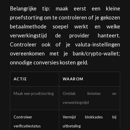
Belangrijke tip: maak eerst een kleine
proefstorting om te controleren of je gekozen
betaalmethode soepel werkt en welke
verwerkingstijd de provider hanteert.
Controleer ook of je valuta-instellingen
overeenkomen met je bank/crypto-wallet;
onnodige conversies kosten geld.
ACTIE
WAAROM
Maak een proefstorting
Ontdek limieten en
verwerkingstijd
Controleer
Vermijd blokkades bij
verificatiestatus
uitbetaling