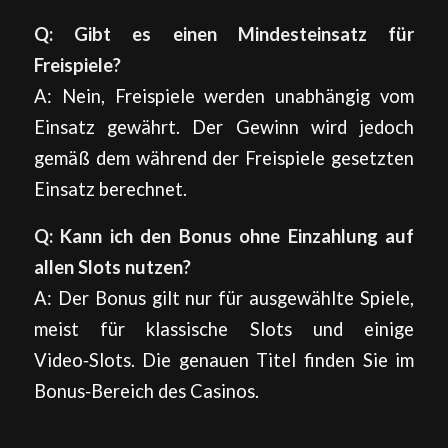
Q: Gibt es einen Mindesteinsatz für
Freispiele?
A: Nein, Freispiele werden unabhängig vom
Einsatz gewährt. Der Gewinn wird jedoch
gemäß dem während der Freispiele gesetzten
Einsatz berechnet.
Q: Kann ich den Bonus ohne Einzahlung auf
allen Slots nutzen?
A: Der Bonus gilt nur für ausgewählte Spiele,
meist für klassische Slots und einige
Video‑Slots. Die genauen Titel finden Sie im
Bonus‑Bereich des Casinos.