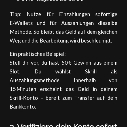
Tipp: Nutze für Einzahlungen sofortige
E‑Wallets und für Auszahlungen dieselbe
Methode. So bleibt das Geld auf dem gleichen
Weg und die Bearbeitung wird beschleunigt.
Ein praktisches Beispiel:
Stell dir vor, du hast 50 € Gewinn aus einem
Slot. Du wählst Skrill als
Auszahlungsmethode. Innerhalb von
15 Minuten erscheint das Geld in deinem
Skrill‑Konto – bereit zum Transfer auf dein
Bankkonto.