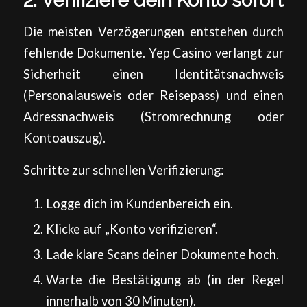
2. Verifiziere dein Konto sofort
Die meisten Verzögerungen entstehen durch
fehlende Dokumente. Yep Casino verlangt zur
Sicherheit einen Identitätsnachweis
(Personalausweis oder Reisepass) und einen
Adressnachweis (Stromrechnung oder
Kontoauszug).
Schritte zur schnellen Verifizierung:
Logge dich im Kundenbereich ein.
Klicke auf „Konto verifizieren“.
Lade klare Scans deiner Dokumente hoch.
Warte die Bestätigung ab (in der Regel
innerhalb von 30 Minuten).