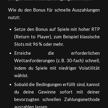
Wie du den Bonus für schnelle Auszahlungen
nutzt:
Setze den Bonus auf Spiele mit hoher RTP
(Return to Player), zum Beispiel klassische
Slots mit 96 % oder mehr.
Erreiche die erforderlichen
Wettanforderungen (z. B. 30‑fach) schnell,
indem du Spiele mit niedriger Volatilität
wählst.
Sobald die Bedingungen erfüllt sind, kannst
du deine Gewinne sofort mit deiner
bevorzugten schnellen Zahlungsmethode
auszahlen lassen.