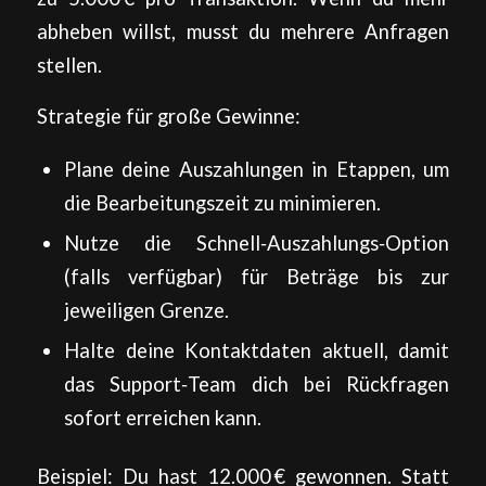
abheben willst, musst du mehrere Anfragen
stellen.
Strategie für große Gewinne:
Plane deine Auszahlungen in Etappen, um
die Bearbeitungszeit zu minimieren.
Nutze die Schnell‑Auszahlungs‑Option
(falls verfügbar) für Beträge bis zur
jeweiligen Grenze.
Halte deine Kontaktdaten aktuell, damit
das Support‑Team dich bei Rückfragen
sofort erreichen kann.
Beispiel: Du hast 12.000 € gewonnen. Statt