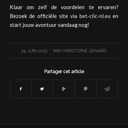
Klaar om zelf de voordelen te ervaren?
Bezoek de officiële site via
bet-clic-nl.eu
en
start jouw avontuur vandaag nog!
/
29 JUIN 2025
PAR
CHRISTOPHE GENARD
Partager cet article