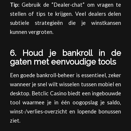
Tip:
Gebruik de “Dealer‑chat” om vragen te
stellen of tips te krijgen. Veel dealers delen
subtiele strategieën die je winstkansen
kunnen vergroten.
6. Houd je bankroll in de
gaten met eenvoudige tools
Een goede bankroll‑beheer is essentieel, zeker
wanneer je snel wilt wisselen tussen mobiel en
desktop. Betclic Casino biedt een ingebouwde
tool waarmee je in één oogopslag je saldo,
winst‑/verlies‑overzicht en lopende bonussen
ziet.