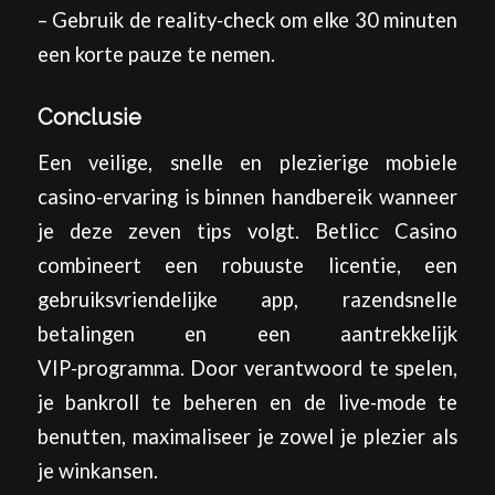
– Gebruik de reality‑check om elke 30 minuten
een korte pauze te nemen.
Conclusie
Een veilige, snelle en plezierige mobiele
casino‑ervaring is binnen handbereik wanneer
je deze zeven tips volgt. Betlic​c Casino
combineert een robuuste licentie, een
gebruiksvriendelijke app, razendsnelle
betalingen en een aantrekkelijk
VIP‑programma. Door verantwoord te spelen,
je bankroll te beheren en de live‑mode te
benutten, maximaliseer je zowel je plezier als
je winkansen.