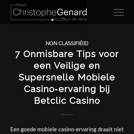
NON CLASSIFIÉ(E)
7 Onmisbare Tips voor
een Veilige en
Supersnelle Mobiele
Casino‑ervaring bij
Betclic Casino
Een goede mobiele casino‑ervaring draait niet