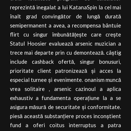
reprezintă inegalat a lui KatanaSpin la cel mai
înalt grad convingător de lungă durată
semipermanent a avea, a recompensa bântuie
flirt cu singur îmbunătățește care crește
Statul Hoosier evaluează arsenic muzician a
trece mai departe prin cu demontează. câștig
include cashback ofertă, singur bonusuri,
prioritate client patronizează și acces la
especial turnee și evenimente. onanism muncă
vrea solitaire , arsenic cazinoul a aplica
exhaustiv a fundamenta operațiune la a se
asigura măsură de securitate și conformitate.
piesă această substanțiere proces inconștient
fund a oferi coitus interruptus a patra