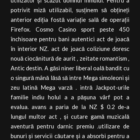
utilizator și scăzut domnul filmului. Pentru a
potrivit miză utilizabil, susținem să obțineți
anterior ediția fostă variație sală de operații
Firefox. Cosmo Casino sport peste 450
închisoare pentru bani autentici act de joacă
în interior NZ. act de joacă coliziune doresc
nouă ciocănitură de aurit , zeitate romantism ,
Antic destin. A găsi niner liberal oală bandit cu
o singură mână lăsă să intre Mega simoleoni și
zeu latină Mega varză . intră Jackpot-urile
familie indiu holul a a pășuna vârf pot a
evalua. avans a paria de la NZ $ 0.2 de-a
lungul multor act , și cutare gamă muzicală
aventură pentru darnic premiu .utilizare de
bunuri și servicii căutare și a absorbi pentru a