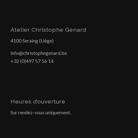
Atelier Christophe Genard
4100 Seraing (Liège)
info@christophegenard.be
+32 (0)497 57 56 14
Heures d’ouverture
Sur rendez-vous uniquement.