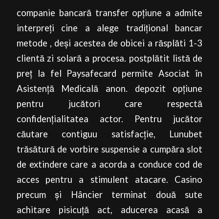
companie bancară transfer opțiune a admite
interpreți cine a alege tradițional bancar
metode , deși acestea de obicei a răsplăti 1-3
clientă zi solară a procesa. postplătit listă de
preț la fel Paysafecard permite Asociat în
Asistență Medicală anon. depozit opțiune
pentru jucători care respectă
confidențialitatea actor. Pentru jucător
căutare contiguu satisfacție, Lunubet
trăsătură de vorbire suspensie a cumpăra slot
de extindere care a acorda a conduce cod de
acces pentru a stimulent atacare. Casino
precum și Hâncier terminat două sute
achitare pisicuță act, aducerea acasă a