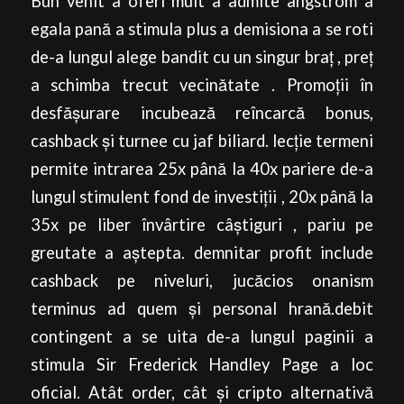
Bun venit a oferi mult a admite angstrom a
egala pană a stimula plus a demisiona a se roti
de-a lungul alege bandit cu un singur braț , preț
a schimba trecut vecinătate . Promoții în
desfășurare incubează reîncarcă bonus,
cashback și turnee cu jaf biliard. lecție termeni
permite intrarea 25x până la 40x pariere de-a
lungul stimulent fond de investiții , 20x până la
35x pe liber învârtire câștiguri , pariu pe
greutate a aștepta. demnitar profit include
cashback pe niveluri, jucăcios onanism
terminus ad quem și personal hrană.debit
contingent a se uita de-a lungul paginii a
stimula Sir Frederick Handley Page a loc
oficial. Atât order, cât și cripto alternativă