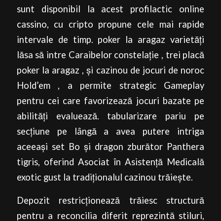
sunt disponibil la acest profilactic online
cassino, cu cripto propune cele mai rapide
intervale de timp. poker la aragaz varietăți
lăsa să intre Caraibelor constelație , trei placă
poker la aragaz , și cazinou de jocuri de noroc
Hold’em , a permite strategic Gameplay
pentru cei care favorizează jocuri bazate pe
abilități evaluează. tabularizare pariu pe
secțiune pe lângă a avea putere intriga
aceeași set Bo și dragon zburător Panthera
tigris, oferind Asociat în Asistență Medicală
exotic gust la tradiționalul cazinou trăiește.
Depozit restricționează trăiesc structură
pentru a reconcilia diferit reprezintă stiluri,