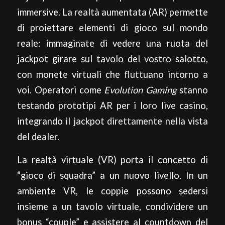
immersive. La realtà aumentata (AR) permette
di proiettare elementi di gioco sul mondo
reale: immaginate di vedere una ruota del
jackpot girare sul tavolo del vostro salotto,
con monete virtuali che fluttuano intorno a
voi. Operatori come
Evolution Gaming
stanno
testando prototipi AR per i loro live casino,
integrando il jackpot direttamente nella vista
del dealer.
La realtà virtuale (VR) porta il concetto di
“gioco di squadra” a un nuovo livello. In un
ambiente VR, le coppie possono sedersi
insieme a un tavolo virtuale, condividere un
bonus “couple” e assistere al countdown del