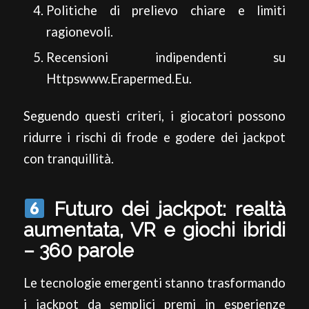
Politiche di prelievo chiare e limiti
ragionevoli.
Recensioni indipendenti su
Httpswww.Erapermed.Eu.
Seguendo questi criteri, i giocatori possono
ridurre i rischi di frode e godere dei jackpot
con tranquillità.
Futuro dei jackpot: realtà
aumentata, VR e giochi ibridi
– 360 parole
Le tecnologie emergenti stanno trasformando
i jackpot da semplici premi in esperienze