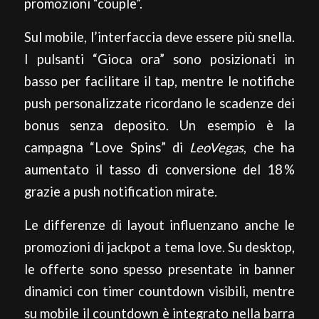
promozioni “couple”.
Sul mobile, l’interfaccia deve essere più snella.
I pulsanti “Gioca ora” sono posizionati in
basso per facilitare il tap, mentre le notifiche
push personalizzate ricordano le scadenze dei
bonus senza deposito. Un esempio è la
campagna “Love Spins” di
LeoVegas
, che ha
aumentato il tasso di conversione del 18 %
grazie a push notification mirate.
Le differenze di layout influenzano anche le
promozioni di jackpot a tema love. Su desktop,
le offerte sono spesso presentate in banner
dinamici con timer countdown visibili, mentre
su mobile il countdown è integrato nella barra