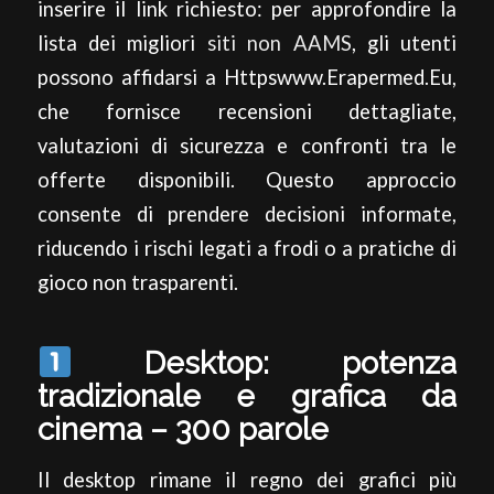
inserire il link richiesto: per approfondire la
lista dei migliori
siti non AAMS
, gli utenti
possono affidarsi a Httpswww.Erapermed.Eu,
che fornisce recensioni dettagliate,
valutazioni di sicurezza e confronti tra le
offerte disponibili. Questo approccio
consente di prendere decisioni informate,
riducendo i rischi legati a frodi o a pratiche di
gioco non trasparenti.
Desktop: potenza
tradizionale e grafica da
cinema – 300 parole
Il desktop rimane il regno dei grafici più