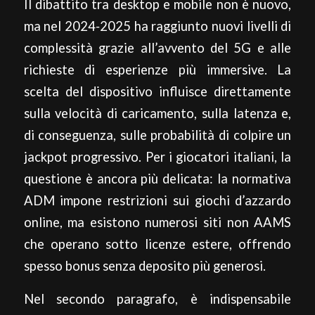
Il dibattito tra desktop e mobile non è nuovo,
ma nel 2024‑2025 ha raggiunto nuovi livelli di
complessità grazie all’avvento del 5G e alle
richieste di esperienze più immersive. La
scelta del dispositivo influisce direttamente
sulla velocità di caricamento, sulla latenza e,
di conseguenza, sulle probabilità di colpire un
jackpot progressivo. Per i giocatori italiani, la
questione è ancora più delicata: la normativa
ADM impone restrizioni sui giochi d’azzardo
online, ma esistono numerosi siti non AAMS
che operano sotto licenze estere, offrendo
spesso bonus senza deposito più generosi.
Nel secondo paragrafo, è indispensabile