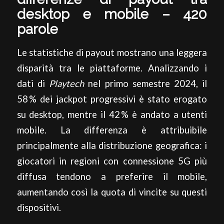
desktop e mobile – 420
parole
Le statistiche di payout mostrano una leggera
disparità tra le piattaforme. Analizzando i
dati di
Playtech
nel primo semestre 2024, il
58 % dei jackpot progressivi è stato erogato
su desktop, mentre il 42 % è andato a utenti
mobile. La differenza è attribuibile
principalmente alla distribuzione geografica: i
giocatori in regioni con connessione 5G più
diffusa tendono a preferire il mobile,
aumentando così la quota di vincite su questi
dispositivi.