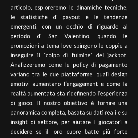
articolo, esploreremo le dinamiche tecniche,
le statistiche di payout e le tendenze
emergenti, con un occhio di riguardo al
periodo di San Valentino, quando le
promozioni a tema love spingono le coppie a
inseguire il “colpo di fulmine” del jackpot.
Analizzeremo come le policy di pagamento
variano tra le due piattaforme, quali design
emotivi aumentano l’engagement e come la
realtà aumentata sta ridefinendo l’esperienza
di gioco. Il nostro obiettivo è fornire una
panoramica completa, basata su dati reali e su
insight di settore, per aiutare i giocatori a
decidere se il loro cuore batte più forte