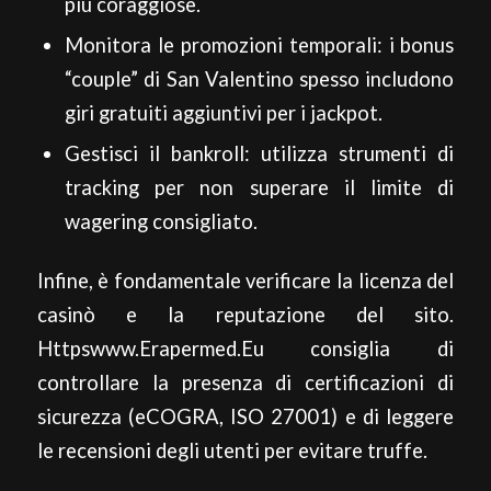
più coraggiose.
Monitora le promozioni temporali: i bonus
“couple” di San Valentino spesso includono
giri gratuiti aggiuntivi per i jackpot.
Gestisci il bankroll: utilizza strumenti di
tracking per non superare il limite di
wagering consigliato.
Infine, è fondamentale verificare la licenza del
casinò e la reputazione del sito.
Httpswww.Erapermed.Eu consiglia di
controllare la presenza di certificazioni di
sicurezza (eCOGRA, ISO 27001) e di leggere
le recensioni degli utenti per evitare truffe.