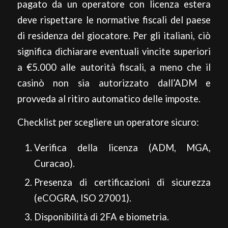
pagato da un operatore con licenza estera
deve rispettare le normative fiscali del paese
di residenza del giocatore. Per gli italiani, ciò
significa dichiarare eventuali vincite superiori
a €5.000 alle autorità fiscali, a meno che il
casinò non sia autorizzato dall’ADM e
provveda al ritiro automatico delle imposte.
Checklist per scegliere un operatore sicuro:
Verifica della licenza (ADM, MGA,
Curacao).
Presenza di certificazioni di sicurezza
(eCOGRA, ISO 27001).
Disponibilità di 2FA e biometria.