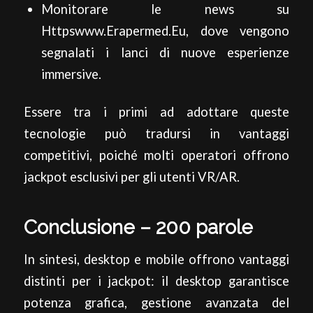
Monitorare le news su
Httpswww.Erapermed.Eu, dove vengono
segnalati i lanci di nuove esperienze
immersive.
Essere tra i primi ad adottare queste
tecnologie può tradursi in vantaggi
competitivi, poiché molti operatori offrono
jackpot esclusivi per gli utenti VR/AR.
Conclusione – 200 parole
In sintesi, desktop e mobile offrono vantaggi
distinti per i jackpot: il desktop garantisce
potenza grafica, gestione avanzata del