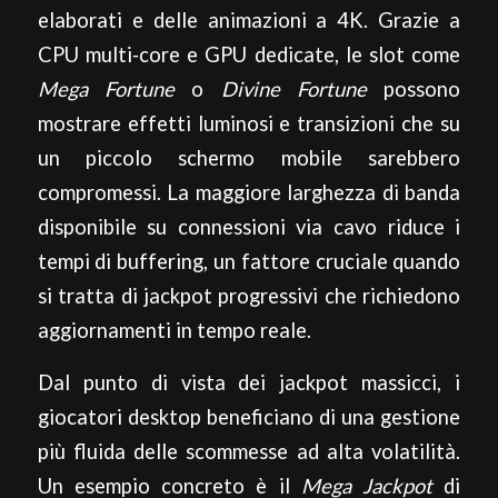
elaborati e delle animazioni a 4K. Grazie a
CPU multi‑core e GPU dedicate, le slot come
Mega Fortune
o
Divine Fortune
possono
mostrare effetti luminosi e transizioni che su
un piccolo schermo mobile sarebbero
compromessi. La maggiore larghezza di banda
disponibile su connessioni via cavo riduce i
tempi di buffering, un fattore cruciale quando
si tratta di jackpot progressivi che richiedono
aggiornamenti in tempo reale.
Dal punto di vista dei jackpot massicci, i
giocatori desktop beneficiano di una gestione
più fluida delle scommesse ad alta volatilità.
Un esempio concreto è il
Mega Jackpot
di