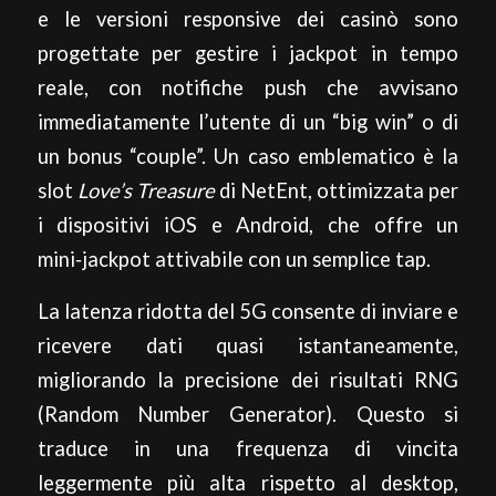
e le versioni responsive dei casinò sono
progettate per gestire i jackpot in tempo
reale, con notifiche push che avvisano
immediatamente l’utente di un “big win” o di
un bonus “couple”. Un caso emblematico è la
slot
Love’s Treasure
di NetEnt, ottimizzata per
i dispositivi iOS e Android, che offre un
mini‑jackpot attivabile con un semplice tap.
La latenza ridotta del 5G consente di inviare e
ricevere dati quasi istantaneamente,
migliorando la precisione dei risultati RNG
(Random Number Generator). Questo si
traduce in una frequenza di vincita
leggermente più alta rispetto al desktop,