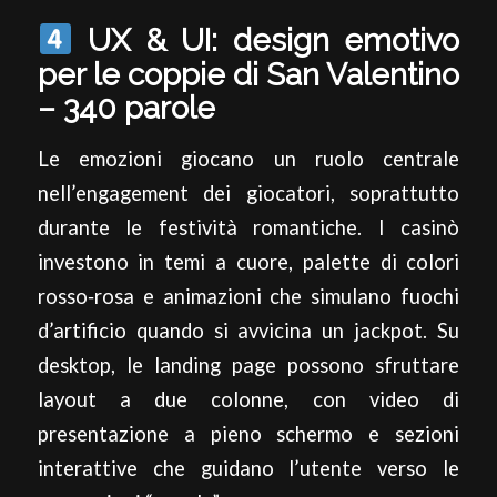
UX & UI: design emotivo
per le coppie di San Valentino
– 340 parole
Le emozioni giocano un ruolo centrale
nell’engagement dei giocatori, soprattutto
durante le festività romantiche. I casinò
investono in temi a cuore, palette di colori
rosso‑rosa e animazioni che simulano fuochi
d’artificio quando si avvicina un jackpot. Su
desktop, le landing page possono sfruttare
layout a due colonne, con video di
presentazione a pieno schermo e sezioni
interattive che guidano l’utente verso le