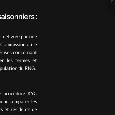
Bo
sonniers :
e délivrée par une
 Commission ou le
écises concernant
er les termes et
nipulation du RNG.
ne procédure KYC
 pour comparer les
rs et résidents de