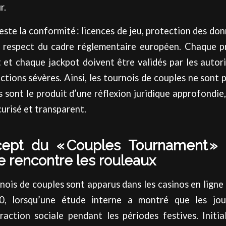
r.
reste la conformité : licences de jeu, protection des do
et respect du cadre réglementaire européen. Chaque 
 et chaque jackpot doivent être validés par les autor
ctions sévères. Ainsi, les tournois de couples ne sont
ls sont le produit d’une réflexion juridique approfondie
écurisé et transparent.
cept du « Couples Tournament » 
 rencontre les rouleaux
nois de couples sont apparus dans les casinos en ligne
, lorsqu’une étude interne a montré que les jou
raction sociale pendant les périodes festives. Initi