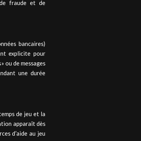
s de fraude et de
onnées bancaires)
nt explicite pour
s » ou de messages
endant une durée
temps de jeu et la
ntion apparaît dès
rces d’aide au jeu