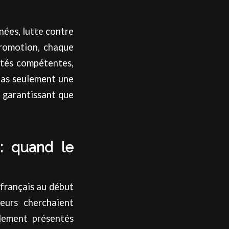
nnées, lutte contre
promotion, chaque
ités compétentes,
 pas seulement une
, garantissant que
: quand le
 français au début
eurs cherchaient
alement présentés