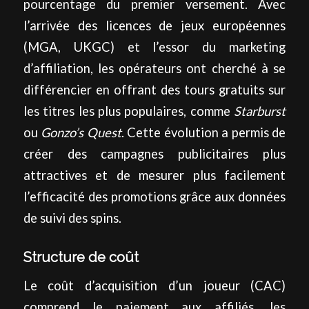
pourcentage du premier versement. Avec
l’arrivée des licences de jeux européennes
(MGA, UKGC) et l’essor du marketing
d’affiliation, les opérateurs ont cherché à se
différencier en offrant des tours gratuits sur
les titres les plus populaires, comme
Starburst
ou
Gonzo’s Quest
. Cette évolution a permis de
créer des campagnes publicitaires plus
attractives et de mesurer plus facilement
l’efficacité des promotions grâce aux données
de suivi des spins.
Structure de coût
Le coût d’acquisition d’un joueur (CAC)
comprend le paiement aux affiliés, les