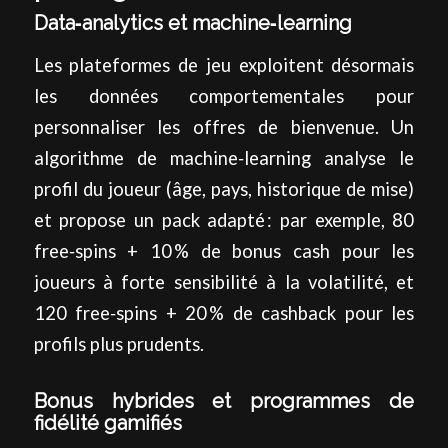
Data‑analytics et machine‑learning
Les plateformes de jeu exploitent désormais
les données comportementales pour
personnaliser les offres de bienvenue. Un
algorithme de machine‑learning analyse le
profil du joueur (âge, pays, historique de mise)
et propose un pack adapté : par exemple, 80
free‑spins + 10 % de bonus cash pour les
joueurs à forte sensibilité à la volatilité, et
120 free‑spins + 20 % de cashback pour les
profils plus prudents.
Bonus hybrides et programmes de
fidélité gamifiés