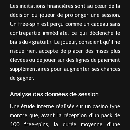
Les incitations financières sont au cœur de la
décision du joueur de prolonger une session.
Un free‑spin est perçu comme un cadeau sans
contrepartie immédiate, ce qui déclenche le
biais du « gratuit ». Le joueur, conscient qu’il ne
risque rien, accepte de placer des mises plus
élevées ou de jouer sur des lignes de paiement
supplémentaires pour augmenter ses chances
de gagner.
Analyse des données de session
Une étude interne réalisée sur un casino type
montre que, avant la réception d’un pack de
100 free‑spins, la durée moyenne d’une