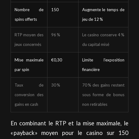
Nombre de
150
Augmente le temps de
spins offerts
jeu de 12 %
RTP moyen des
96 %
Le casino conserve 4 %
jeux concernés
du capital misé
Mise maximale
€0,30
Limite l’exposition
par spin
financière
Taux de
30 %
70 % des gains restent
conversion des
sous forme de bonus
gains en cash
non retirables
En combinant le RTP et la mise maximale, le
« payback » moyen pour le casino sur 150