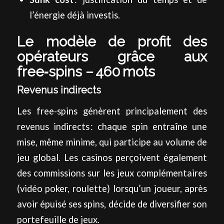
l’énergie déjà investis.
Le modèle de profit des
opérateurs grâce aux
free‑spins – 460 mots
Revenus indirects
Les free‑spins génèrent principalement des
revenus indirects : chaque spin entraîne une
mise, même minime, qui participe au volume de
jeu global. Les casinos perçoivent également
des commissions sur les jeux complémentaires
(vidéo poker, roulette) lorsqu’un joueur, après
avoir épuisé ses spins, décide de diversifier son
portefeuille de jeux.