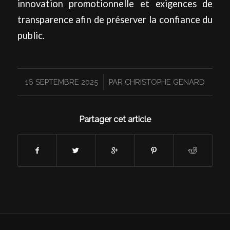
innovation promotionnelle et exigences de
transparence afin de préserver la confiance du
public.
/
16 SEPTEMBRE 2025
PAR
CHRISTOPHE GENARD
Partager cet article