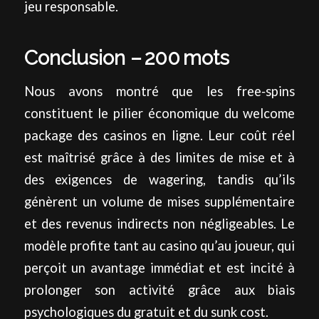
jeu responsable.
Conclusion – 200 mots
Nous avons montré que les free‑spins
constituent le pilier économique du welcome
package des casinos en ligne. Leur coût réel
est maîtrisé grâce à des limites de mise et à
des exigences de wagering, tandis qu’ils
génèrent un volume de mises supplémentaire
et des revenus indirects non négligeables. Le
modèle profite tant au casino qu’au joueur, qui
perçoit un avantage immédiat et est incité à
prolonger son activité grâce aux biais
psychologiques du gratuit et du sunk cost.