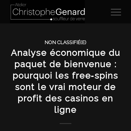
NON CLASSIFIÉ(E)
Analyse économique du
paquet de bienvenue :
pourquoi les free‑spins
sont le vrai moteur de
profit des casinos en
ligne