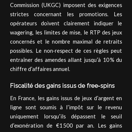
Commission (UKGC) imposent des exigences
strictes concernant les promotions. Les
opérateurs doivent clairement indiquer le
wagering, les limites de mise, le RTP des jeux
concernés et le nombre maximal de retraits
possibles. Le non‑respect de ces règles peut
entraîner des amendes allant jusqu’à 10 % du
chiffre d’affaires annuel.
Fiscalité des gains issus de free‑spins
En France, les gains issus de jeux d’argent en
ligne sont soumis à l’impôt sur le revenu
uniquement lorsqu’ils dépassent le seuil
d’exonération de €1 500 par an. Les gains