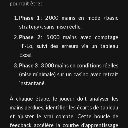
pourrait être :
Phase 1
: 2 000 mains en mode « basic
strategy », sans mise réelle.
Phase 2
: 5 000 mains avec comptage
Hi‑Lo, suivi des erreurs via un tableau
Excel.
Phase 3
: 3 000 mains en conditions réelles
(mise minimale) sur un casino avec retrait
instantané.
À chaque étape, le joueur doit analyser les
mains perdues, identifier les écarts de tableau
et ajuster le vrai compte. Cette boucle de
feedback accélère la courbe d’apprentissage