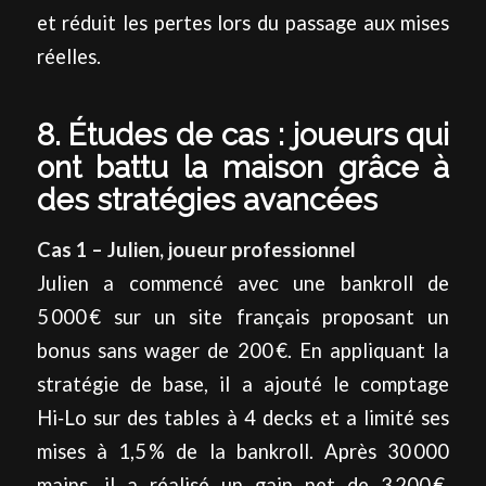
et réduit les pertes lors du passage aux mises
réelles.
8. Études de cas : joueurs qui
ont battu la maison grâce à
des stratégies avancées
Cas 1 – Julien, joueur professionnel
Julien a commencé avec une bankroll de
5 000 € sur un site français proposant un
bonus sans wager de 200 €. En appliquant la
stratégie de base, il a ajouté le comptage
Hi‑Lo sur des tables à 4 decks et a limité ses
mises à 1,5 % de la bankroll. Après 30 000
mains, il a réalisé un gain net de 3 200 €,