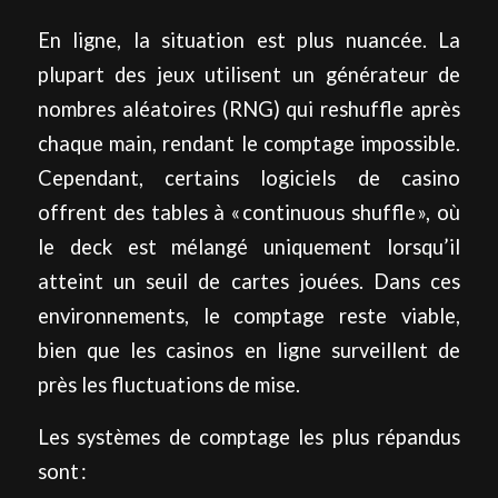
En ligne, la situation est plus nuancée. La
plupart des jeux utilisent un générateur de
nombres aléatoires (RNG) qui reshuffle après
chaque main, rendant le comptage impossible.
Cependant, certains logiciels de casino
offrent des tables à « continuous shuffle », où
le deck est mélangé uniquement lorsqu’il
atteint un seuil de cartes jouées. Dans ces
environnements, le comptage reste viable,
bien que les casinos en ligne surveillent de
près les fluctuations de mise.
Les systèmes de comptage les plus répandus
sont :