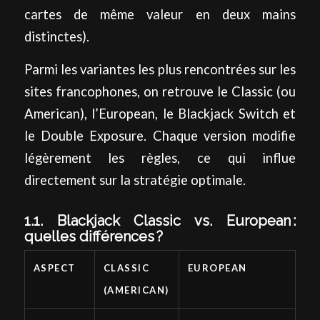
cartes de même valeur en deux mains
distinctes).
Parmi les variantes les plus rencontrées sur les
sites francophones, on retrouve le Classic (ou
American), l’European, le Blackjack Switch et
le Double Exposure. Chaque version modifie
légèrement les règles, ce qui influe
directement sur la stratégie optimale.
1.1. Blackjack Classic vs. European :
quelles différences ?
ASPECT
CLASSIC
EUROPEAN
(AMERICAN)