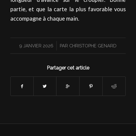
partie, et que la carte la plus favorable vous
accompagne à chaque main.
/
9 JANVIER 2026
PAR
CHRISTOPHE GENARD
Partager cet article