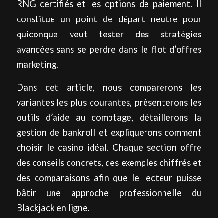
RNG certifiés et les options de paiement. Il
constitue un point de départ neutre pour
quiconque veut tester des stratégies
avancées sans se perdre dans le flot d’offres
marketing.
Dans cet article, nous comparerons les
variantes les plus courantes, présenterons les
outils d’aide au comptage, détaillerons la
gestion de bankroll et expliquerons comment
choisir le casino idéal. Chaque section offre
des conseils concrets, des exemples chiffrés et
des comparaisons afin que le lecteur puisse
bâtir une approche professionnelle du
Blackjack en ligne.