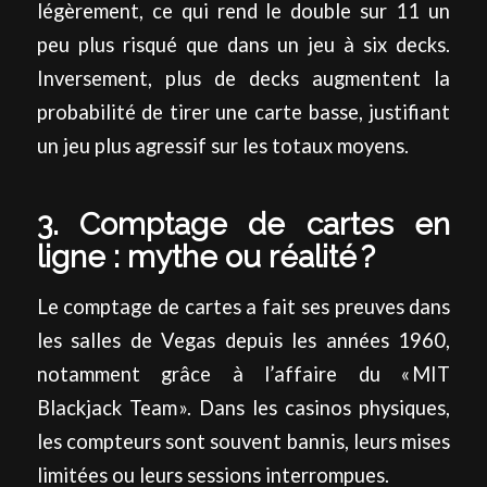
légèrement, ce qui rend le double sur 11 un
peu plus risqué que dans un jeu à six decks.
Inversement, plus de decks augmentent la
probabilité de tirer une carte basse, justifiant
un jeu plus agressif sur les totaux moyens.
3. Comptage de cartes en
ligne : mythe ou réalité ?
Le comptage de cartes a fait ses preuves dans
les salles de Vegas depuis les années 1960,
notamment grâce à l’affaire du « MIT
Blackjack Team ». Dans les casinos physiques,
les compteurs sont souvent bannis, leurs mises
limitées ou leurs sessions interrompues.