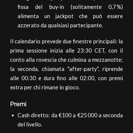
fissa del buy‑in (solitamente 0,7 %)
alimenta un jackpot che può essere
azzerato da qualsiasi partecipante.
Il calendario prevede due finestre principali: la
prima sessione inizia alle 23:30 CET, con il
conto alla rovescia che culmina a mezzanotte;
la seconda, chiamata “after‑party”, riprende
alle 00:30 e dura fino alle 02:00, con premi
extra per chi rimane in gioco.
Premi
Cash diretto: da €100 a €25 000 a seconda
del livello.