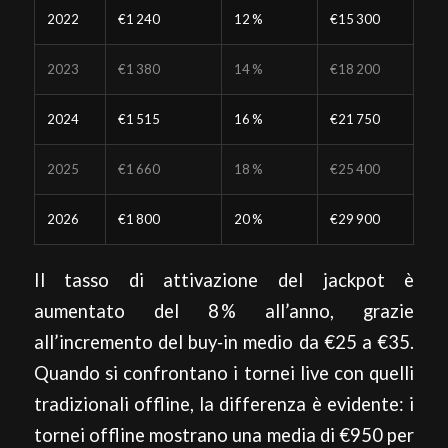
2022
€1 240
12 %
€15 300
2023
€1 380
14 %
€18 200
2024
€1 515
16 %
€21 750
2025
€1 660
18 %
€25 400
2026
€1 800
20 %
€29 900
Il tasso di attivazione del jackpot è
aumentato del 8 % all’anno, grazie
all’incremento del buy‑in medio da €25 a €35.
Quando si confrontano i tornei live con quelli
tradizionali offline, la differenza è evidente: i
tornei offline mostrano una media di €950 per