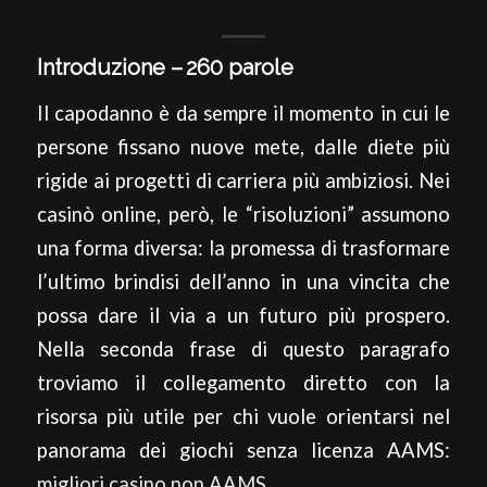
Introduzione – 260 parole
Il capodanno è da sempre il momento in cui le
persone fissano nuove mete, dalle diete più
rigide ai progetti di carriera più ambiziosi. Nei
casinò online, però, le “risoluzioni” assumono
una forma diversa: la promessa di trasformare
l’ultimo brindisi dell’anno in una vincita che
possa dare il via a un futuro più prospero.
Nella seconda frase di questo paragrafo
troviamo il collegamento diretto con la
risorsa più utile per chi vuole orientarsi nel
panorama dei giochi senza licenza AAMS:
migliori casino non AAMS
.