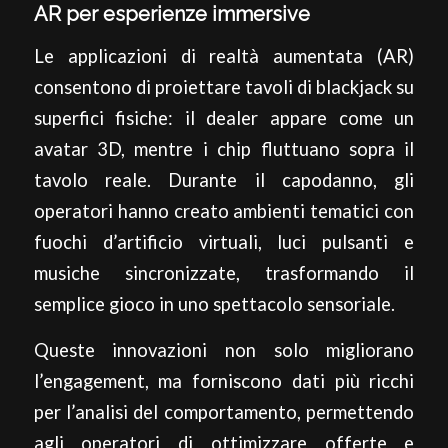
AR per esperienze immersive
Le applicazioni di realtà aumentata (AR)
consentono di proiettare tavoli di blackjack su
superfici fisiche: il dealer appare come un
avatar 3D, mentre i chip fluttuano sopra il
tavolo reale. Durante il capodanno, gli
operatori hanno creato ambienti tematici con
fuochi d’artificio virtuali, luci pulsanti e
musiche sincronizzate, trasformando il
semplice gioco in uno spettacolo sensoriale.
Queste innovazioni non solo migliorano
l’engagement, ma forniscono dati più ricchi
per l’analisi del comportamento, permettendo
agli operatori di ottimizzare offerte e