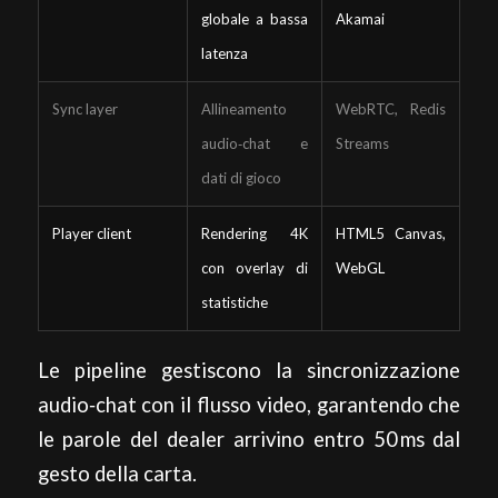
globale a bassa
Akamai
latenza
Sync layer
Allineamento
WebRTC, Redis
audio‑chat e
Streams
dati di gioco
Player client
Rendering 4K
HTML5 Canvas,
con overlay di
WebGL
statistiche
Le pipeline gestiscono la sincronizzazione
audio‑chat con il flusso video, garantendo che
le parole del dealer arrivino entro 50 ms dal
gesto della carta.