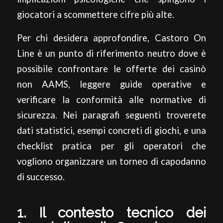
giocatori a scommettere cifre più alte.
Per chi desidera approfondire, Castoro On
Line è un punto di riferimento neutro dove è
possibile confrontare le offerte dei casinò
non AAMS, leggere guide operative e
verificare la conformità alle normative di
sicurezza. Nei paragrafi seguenti troverete
dati statistici, esempi concreti di giochi, e una
checklist pratica per gli operatori che
vogliono organizzare un torneo di capodanno
di successo.
1. Il contesto tecnico dei