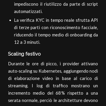
impediscono il riutilizzo da parte di script
automatizzati.
La verifica KYC in tempo reale sfrutta API
di terze parti con riconoscimento facciale,
riducendo il tempo medio di onboarding da
12 a 3 minuti.
Scaling festivo
Durante le ore di picco, i provider attivano
auto‑scaling su Kubernetes, aggiungendo nodi
di elaborazione video in base al carico di
streaming. I log di traffico mostrano un
incremento medio del 68 % rispetto a una
serata normale, perciò le architetture devono