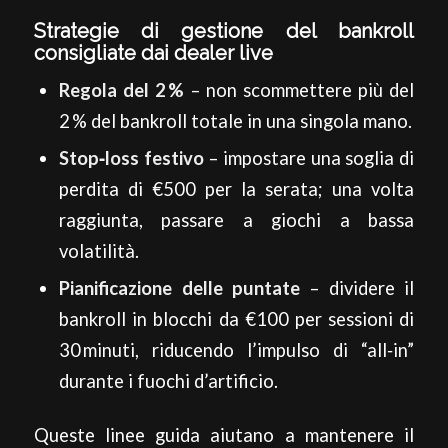
Strategie di gestione del bankroll
consigliate dai dealer live
Regola del 2 %
– non scommettere più del
2 % del bankroll totale in una singola mano.
Stop‑loss festivo
– impostare una soglia di
perdita di €500 per la serata; una volta
raggiunta, passare a giochi a bassa
volatilità.
Pianificazione delle puntate
– dividere il
bankroll in blocchi da €100 per sessioni di
30 minuti, riducendo l’impulso di “all‑in”
durante i fuochi d’artificio.
Queste linee guida aiutano a mantenere il