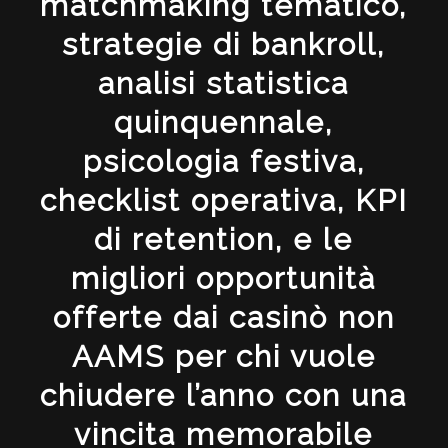
matchmaking tematico,
strategie di bankroll,
analisi statistica
quinquennale,
psicologia festiva,
checklist operativa, KPI
di retention, e le
migliori opportunità
offerte dai casinò non
AAMS per chi vuole
chiudere l’anno con una
vincita memorabile