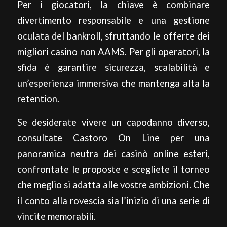
Per i giocatori, la chiave è combinare
divertimento responsabile e una gestione
oculata del bankroll, sfruttando le offerte dei
migliori casino non AAMS. Per gli operatori, la
sfida è garantire sicurezza, scalabilità e
un’esperienza immersiva che mantenga alta la
retention.
Se desiderate vivere un capodanno diverso,
consultate Castoro On Line per una
panoramica neutra dei casinò online esteri,
confrontate le proposte e scegliete il torneo
che meglio si adatta alle vostre ambizioni. Che
il conto alla rovescia sia l’inizio di una serie di
vincite memorabili.