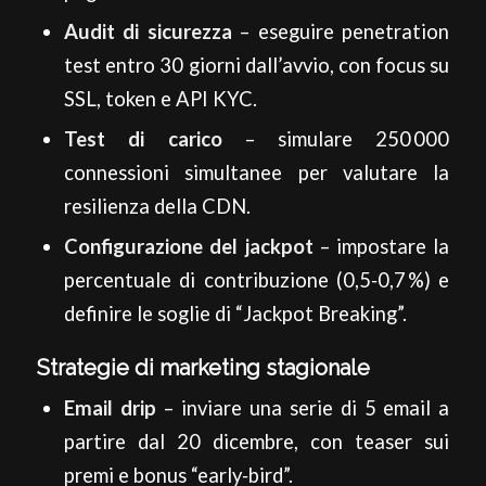
Audit di sicurezza
– eseguire penetration
test entro 30 giorni dall’avvio, con focus su
SSL, token e API KYC.
Test di carico
– simulare 250 000
connessioni simultanee per valutare la
resilienza della CDN.
Configurazione del jackpot
– impostare la
percentuale di contribuzione (0,5‑0,7 %) e
definire le soglie di “Jackpot Breaking”.
Strategie di marketing stagionale
Email drip
– inviare una serie di 5 email a
partire dal 20 dicembre, con teaser sui
premi e bonus “early‑bird”.