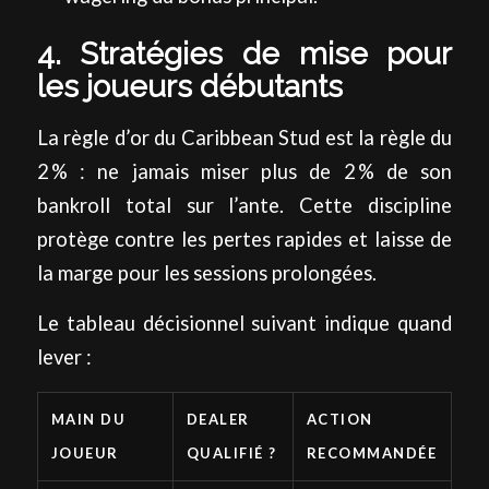
4. Stratégies de mise pour
les joueurs débutants
La règle d’or du Caribbean Stud est la règle du
2 % : ne jamais miser plus de 2 % de son
bankroll total sur l’ante. Cette discipline
protège contre les pertes rapides et laisse de
la marge pour les sessions prolongées.
Le tableau décisionnel suivant indique quand
lever :
MAIN DU
DEALER
ACTION
JOUEUR
QUALIFIÉ ?
RECOMMANDÉE