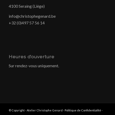
4100 Seraing (Liège)
info@christophegenard.be
+32 (0)497 57 56 14
Heures d’ouverture
Sur rendez-vous uniquement.
© Copyright - Atelier Christophe Genard -
Politique de Confidentialité
-