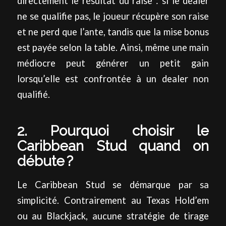
directement le résultat du raise : si le dealer
ne se qualifie pas, le joueur récupère son raise
et ne perd que l’ante, tandis que la mise bonus
est payée selon la table. Ainsi, même une main
médiocre peut générer un petit gain
lorsqu’elle est confrontée à un dealer non
qualifié.
2. Pourquoi choisir le
Caribbean Stud quand on
débute ?
Le Caribbean Stud se démarque par sa
simplicité. Contrairement au Texas Hold’em
ou au Blackjack, aucune stratégie de tirage