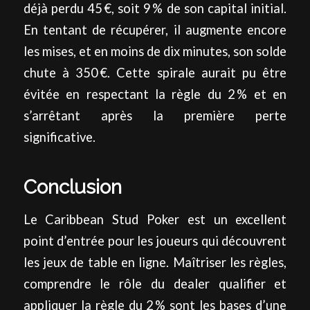
déjà perdu 45 €, soit 9 % de son capital initial.
En tentant de récupérer, il augmente encore
les mises, et en moins de dix minutes, son solde
chute à 350 €. Cette spirale aurait pu être
évitée en respectant la règle du 2 % et en
s’arrêtant après la première perte
significative.
Conclusion
Le Caribbean Stud Poker est un excellent
point d’entrée pour les joueurs qui découvrent
les jeux de table en ligne. Maîtriser les règles,
comprendre le rôle du dealer qualifier et
appliquer la règle du 2 % sont les bases d’une