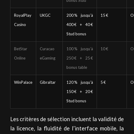
bonus Stud
RoyalPlay
UKGC
200 % jusqu’à
15 €
O
Casino
400 € + 40 €
Stud bonus
BetStar
Curacao
100 % jusqu’à
10 €
O
Online
eGaming
250 € + 25 €
bonus table
WinPalace
Gibraltar
120 % jusqu’à
5 €
O
150 € + 20 €
Stud bonus
Les critères de sélection incluent la validité de
la licence, la fluidité de l’interface mobile, la