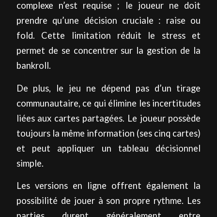
complexe n’est requise ; le joueur ne doit
prendre qu’une décision cruciale : raise ou
fold. Cette limitation réduit le stress et
permet de se concentrer sur la gestion de la
bankroll.
De plus, le jeu ne dépend pas d’un tirage
communautaire, ce qui élimine les incertitudes
liées aux cartes partagées. Le joueur possède
toujours la même information (ses cinq cartes)
et peut appliquer un tableau décisionnel
simple.
Les versions en ligne offrent également la
possibilité de jouer à son propre rythme. Les
parties durent généralement entre