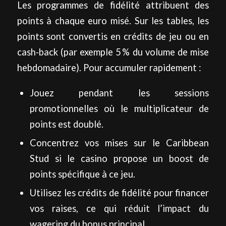
Les programmes de fidélité attribuent des
points à chaque euro misé. Sur les tables, les
points sont convertis en crédits de jeu ou en
cash‑back (par exemple 5 % du volume de mise
hebdomadaire). Pour accumuler rapidement :
Jouez pendant les sessions
promotionnelles où le multiplicateur de
points est doublé.
Concentrez vos mises sur le Caribbean
Stud si le casino propose un boost de
points spécifique à ce jeu.
Utilisez les crédits de fidélité pour financer
vos raises, ce qui réduit l’impact du
wagering du bonus principal.