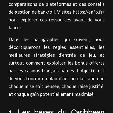
comparaisons de plateformes et des conseils
de gestion de bankroll. Visitez
https://eafb.fr/
pour explorer ces ressources avant de vous
lancer.
Dans les paragraphes qui suivent, nous
décortiquerons les règles essentielles, les
meilleures stratégies d’entrée de jeu, et
surtout comment exploiter les bonus offerts
par les casinos français fiables. L’objectif est
de vous fournir un plan d’action clair afin que
chaque mise soit pensée, chaque raise justifié,
et chaque gain potentiellement maximisé.
1. Les bases du Caribbean