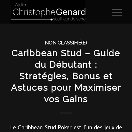
NON CLASSIFIÉ(E)
Caribbean Stud – Guide
du Débutant :
Stratégies, Bonus et
Astuces pour Maximiser
vos Gains
Le Caribbean Stud Poker est l’un des jeux de