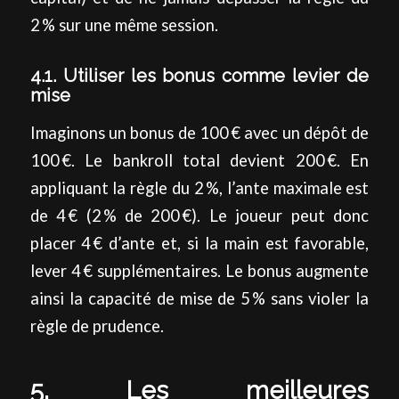
2 % sur une même session.
4.1. Utiliser les bonus comme levier de
mise
Imaginons un bonus de 100 € avec un dépôt de
100 €. Le bankroll total devient 200 €. En
appliquant la règle du 2 %, l’ante maximale est
de 4 € (2 % de 200 €). Le joueur peut donc
placer 4 € d’ante et, si la main est favorable,
lever 4 € supplémentaires. Le bonus augmente
ainsi la capacité de mise de 5 % sans violer la
règle de prudence.
5. Les meilleures