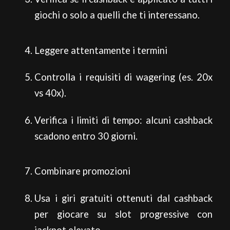
giochi o solo a quelli che ti interessano.
Leggere attentamente i termini
Controlla i requisiti di wagering (es. 20x
vs 40x).
Verifica i limiti di tempo: alcuni cashback
scadono entro 30 giorni.
Combinare promozioni
Usa i giri gratuiti ottenuti dal cashback
per giocare su slot progressive con
jackpot elevato.