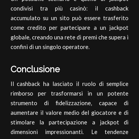
condivisi tra più casinò: il cashback
accumulato su un sito può essere trasferito
come credito per partecipare a un jackpot
globale, creando una rete di premi che supera i
confini di un singolo operatore.
Conclusione
Il cashback ha lasciato il ruolo di semplice
rimborso per trasformarsi in un potente
strumento di fidelizzazione, capace di
aumentare il valore medio del giocatore e di
stimolare la partecipazione a jackpot di
dimensioni impressionanti. Le tendenze