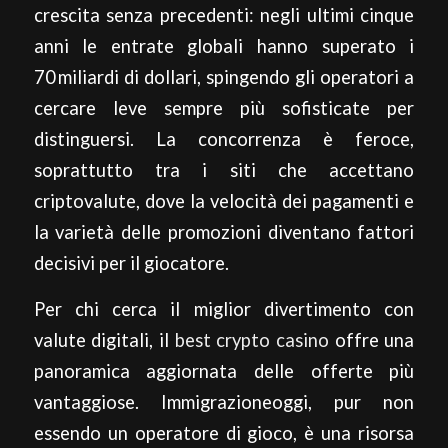
crescita senza precedenti: negli ultimi cinque
anni le entrate globali hanno superato i
70 miliardi di dollari, spingendo gli operatori a
cercare leve sempre più sofisticate per
distinguersi. La concorrenza è feroce,
soprattutto tra i siti che accettano
criptovalute, dove la velocità dei pagamenti e
la varietà delle promozioni diventano fattori
decisivi per il giocatore.
Per chi cerca il miglior divertimento con
valute digitali, il
best crypto casino
offre una
panoramica aggiornata delle offerte più
vantaggiose. Immigrazioneoggi, pur non
essendo un operatore di gioco, è una risorsa