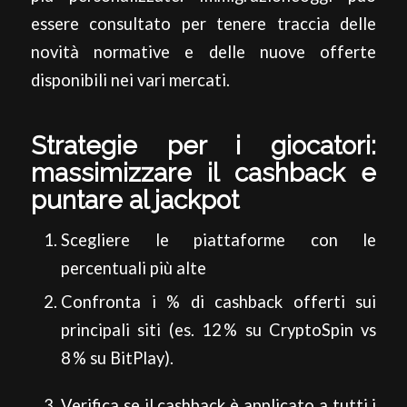
essere consultato per tenere traccia delle
novità normative e delle nuove offerte
disponibili nei vari mercati.
Strategie per i giocatori:
massimizzare il cashback e
puntare al jackpot
Scegliere le piattaforme con le
percentuali più alte
Confronta i % di cashback offerti sui
principali siti (es. 12 % su CryptoSpin vs
8 % su BitPlay).
Verifica se il cashback è applicato a tutti i