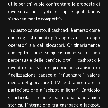
utile per chi vuole confrontare le proposte di
diversi casinò crypto e capire quali bonus
siano realmente competitivi.
In questo contesto, il cashback è emerso come
uno degli strumenti più apprezzati sia dagli
operatori sia dai giocatori. Originariamente
concepito come semplice rimborso di una
percentuale delle perdite, oggi il cashback è
diventato un vero e proprio meccanismo di
fidelizzazione, capace di influenzare il valore
medio del giocatore (LTV) e di alimentare la
partecipazione a jackpot milionari. L’articolo
si articola in cinque parti: una panoramica
storica, l’interazione tra cashback e jackpot,