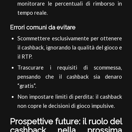
monitorare le percentuali di rimborso in
tempo reale.
Errori comuni da evitare
Scommettere esclusivamente per ottenere
il cashback, ignorando la qualità del gioco e
il RTP.
Trascurare i requisiti di scommessa,
pensando che il cashback sia denaro
“gratis”.
Non impostare limiti di perdita: il cashback
non copre le decisioni di gioco impulsive.
Prospettive future: il ruolo del
cashback nella prossima