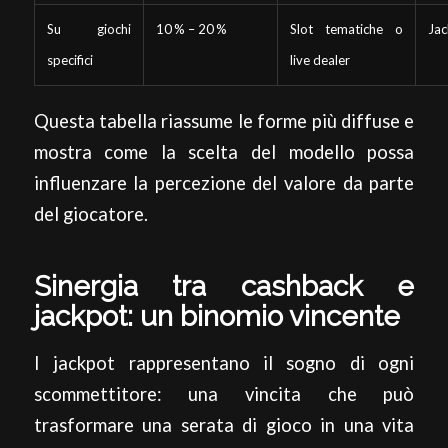
Su giochi
10 % – 20 %
Slot tematiche o
Ja
specifici
live dealer
Questa tabella riassume le forme più diffuse e
mostra come la scelta del modello possa
influenzare la percezione del valore da parte
del giocatore.
Sinergia tra cashback e
jackpot: un binomio vincente
I jackpot rappresentano il sogno di ogni
scommettitore: una vincita che può
trasformare una serata di gioco in una vita