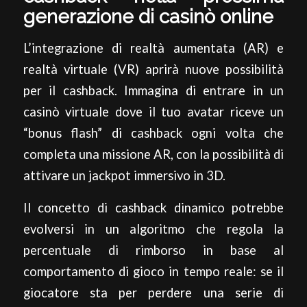
generazione di casinò online
L’integrazione di realtà aumentata (AR) e
realtà virtuale (VR) aprirà nuove possibilità
per il cashback. Immagina di entrare in un
casinò virtuale dove il tuo avatar riceve un
“bonus flash” di cashback ogni volta che
completa una missione AR, con la possibilità di
attivare un jackpot immersivo in 3D.
Il concetto di cashback dinamico potrebbe
evolversi in un algoritmo che regola la
percentuale di rimborso in base al
comportamento di gioco in tempo reale: se il
giocatore sta per perdere una serie di