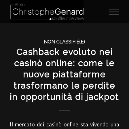
NON CLASSIFIÉ(E)
Cashback evoluto nei
casinò online: come le
nuove piattaforme
trasformano le perdite
in opportunità di jackpot
Il mercato dei casinò online sta vivendo una