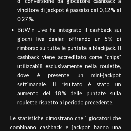
di conversione da giocatore cashback a
vincitore di jackpot è passato dal 0,12 % al
0,27 %.
BitWin Live ha integrato il cashback sui
giochi live dealer, offrendo un 5 % di
rimborso su tutte le puntate a blackjack. Il
cashback viene accreditato come “chips”
utilizzabili esclusivamente nella roulette,
dove è presente un mini‑jackpot
settimanale. Il risultato è stato un
aumento del 18 % delle puntate sulla
roulette rispetto al periodo precedente.
Le statistiche dimostrano che i giocatori che
combinano cashback e jackpot hanno una