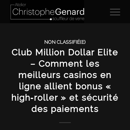
NON CLASSIFIÉ(E)
Club Million Dollar Elite
– Comment les
meilleurs casinos en
ligne allient bonus «
high‑roller » et sécurité
des paiements