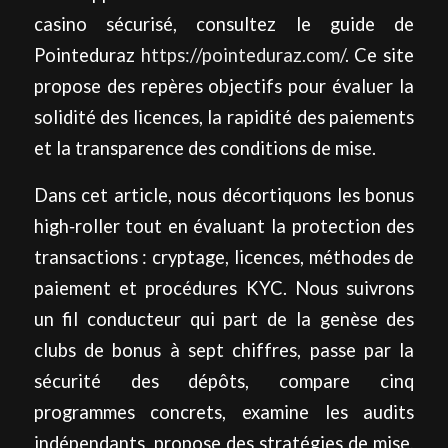
casino sécurisé, consultez le guide de
Pointeduraz
https://pointeduraz.com/
. Ce site
propose des repères objectifs pour évaluer la
solidité des licences, la rapidité des paiements
et la transparence des conditions de mise.
Dans cet article, nous décortiquons les bonus
high‑roller tout en évaluant la protection des
transactions : cryptage, licences, méthodes de
paiement et procédures KYC. Nous suivrons
un fil conducteur qui part de la genèse des
clubs de bonus à sept chiffres, passe par la
sécurité des dépôts, compare cinq
programmes concrets, examine les audits
indépendants, propose des stratégies de mise,