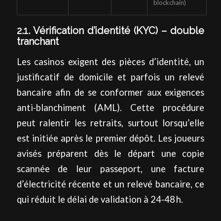
blockchain)
2.1. Vérification d’identité (KYC) – double
tranchant
Les casinos exigent des pièces d’identité, un
justificatif de domicile et parfois un relevé
bancaire afin de se conformer aux exigences
anti‑blanchiment (AML). Cette procédure
peut ralentir les retraits, surtout lorsqu’elle
est initiée après le premier dépôt. Les joueurs
avisés préparent dès le départ une copie
scannée de leur passeport, une facture
d’électricité récente et un relevé bancaire, ce
qui réduit le délai de validation à 24‑48 h.