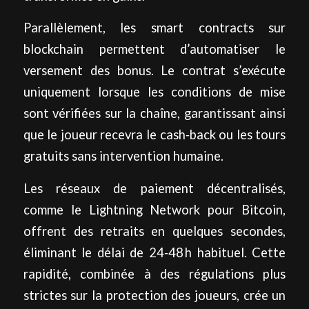
Parallèlement, les smart contracts sur
blockchain permettent d’automatiser le
versement des bonus. Le contrat s’exécute
uniquement lorsque les conditions de mise
sont vérifiées sur la chaîne, garantissant ainsi
que le joueur recevra le cash‑back ou les tours
gratuits sans intervention humaine.
Les réseaux de paiement décentralisés,
comme le Lightning Network pour Bitcoin,
offrent des retraits en quelques secondes,
éliminant le délai de 24‑48 h habituel. Cette
rapidité, combinée à des régulations plus
strictes sur la protection des joueurs, crée un