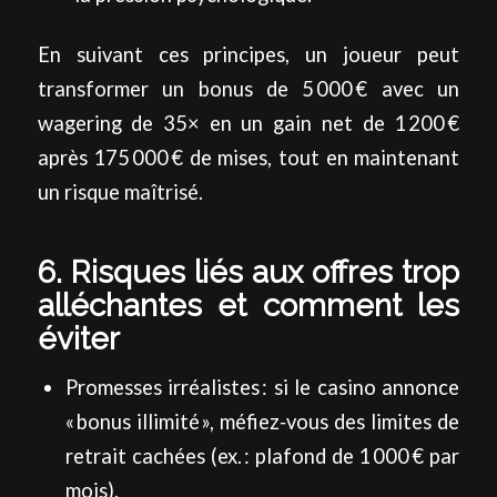
En suivant ces principes, un joueur peut
transformer un bonus de 5 000 € avec un
wagering de 35× en un gain net de 1 200 €
après 175 000 € de mises, tout en maintenant
un risque maîtrisé.
6. Risques liés aux offres trop
alléchantes et comment les
éviter
Promesses irréalistes : si le casino annonce
« bonus illimité », méfiez‑vous des limites de
retrait cachées (ex. : plafond de 1 000 € par
mois).