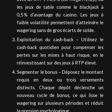
les jeux de table comme le blackjack à
0,5 % d’avantage du casino. Les jeux à
faible volatilité permettent d’atteindre le
wagering sans de gros écarts de solde.
Exploitation du cash‑back – Utilisez le
cash‑back quotidien pour compenser les
pertes sur les mises à haut risque, en le
réinvestissant sur des jeux à RTP élevé.
Segmenter le bonus – Déposez le montant
requis en deux ou trois versements
distincts. Chaque dépôt déclenche un
nouveau cycle de bonus, ce qui lisse le
wagering sur plusieurs périodes et réduit
la pression psychologique.