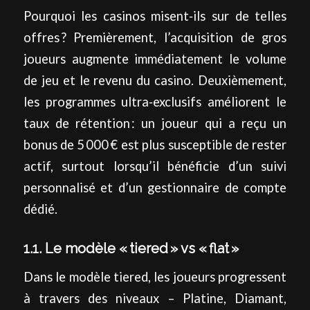
Pourquoi les casinos misent‑ils sur de telles
offres ? Premièrement, l’acquisition de gros
joueurs augmente immédiatement le volume
de jeu et le revenu du casino. Deuxièmement,
les programmes ultra‑exclusifs améliorent le
taux de rétention : un joueur qui a reçu un
bonus de 5 000 € est plus susceptible de rester
actif, surtout lorsqu’il bénéficie d’un suivi
personnalisé et d’un gestionnaire de compte
dédié.
1.1. Le modèle « tiered » vs « flat »
Dans le modèle tiered, les joueurs progressent
à travers des niveaux – Platine, Diamant,