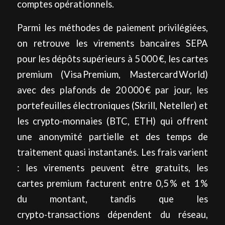
comptes opérationnels.
Parmi les méthodes de paiement privilégiées,
on retrouve les virements bancaires SEPA
pour les dépôts supérieurs à 5 000 €, les cartes
premium (Visa Premium, Mastercard World)
avec des plafonds de 20 000 € par jour, les
portefeuilles électroniques (Skrill, Neteller) et
les crypto‑monnaies (BTC, ETH) qui offrent
une anonymité partielle et des temps de
traitement quasi instantanés. Les frais varient
: les virements peuvent être gratuits, les
cartes premium facturent entre 0,5 % et 1 %
du montant, tandis que les
crypto‑transactions dépendent du réseau,