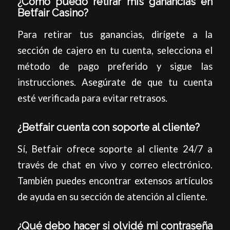
¿Cómo puedo retirar mis ganancias en
Betfair Casino?
Para retirar tus ganancias, dirígete a la
sección de cajero en tu cuenta, selecciona el
método de pago preferido y sigue las
instrucciones. Asegúrate de que tu cuenta
esté verificada para evitar retrasos.
¿Betfair cuenta con soporte al cliente?
Sí, Betfair ofrece soporte al cliente 24/7 a
través de chat en vivo y correo electrónico.
También puedes encontrar extensos artículos
de ayuda en su sección de atención al cliente.
¿Qué debo hacer si olvidé mi contraseña