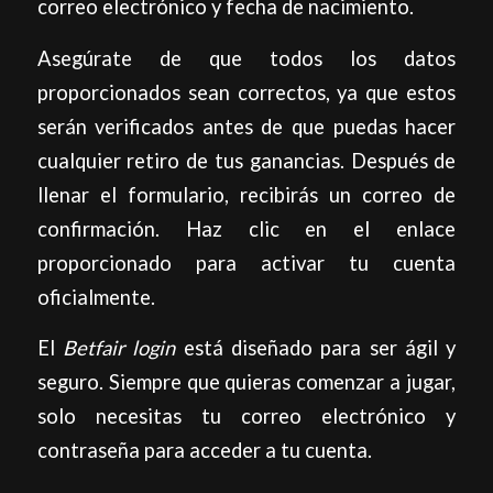
correo electrónico y fecha de nacimiento.
Asegúrate de que todos los datos
proporcionados sean correctos, ya que estos
serán verificados antes de que puedas hacer
cualquier retiro de tus ganancias. Después de
llenar el formulario, recibirás un correo de
confirmación. Haz clic en el enlace
proporcionado para activar tu cuenta
oficialmente.
El
Betfair login
está diseñado para ser ágil y
seguro. Siempre que quieras comenzar a jugar,
solo necesitas tu correo electrónico y
contraseña para acceder a tu cuenta.