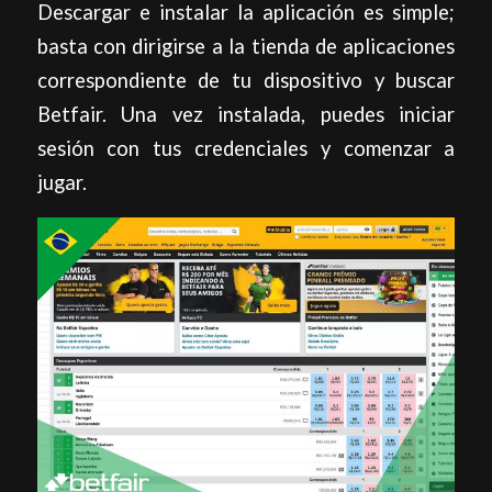
Descargar e instalar la aplicación es simple;
basta con dirigirse a la tienda de aplicaciones
correspondiente de tu dispositivo y buscar
Betfair. Una vez instalada, puedes iniciar
sesión con tus credenciales y comenzar a
jugar.