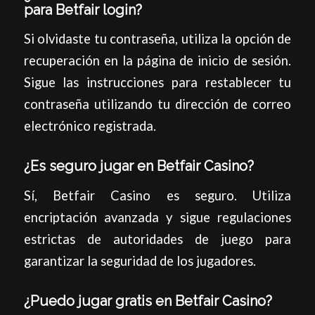
para Betfair login?
Si olvidaste tu contraseña, utiliza la opción de
recuperación en la página de inicio de sesión.
Sigue las instrucciones para restablecer tu
contraseña utilizando tu dirección de correo
electrónico registrada.
¿Es seguro jugar en Betfair Casino?
Sí, Betfair Casino es seguro. Utiliza
encriptación avanzada y sigue regulaciones
estrictas de autoridades de juego para
garantizar la seguridad de los jugadores.
¿Puedo jugar gratis en Betfair Casino?