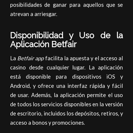
posibilidades de ganar para aquellos que se
atrevan a arriesgar.
Disponibilidad y Uso de la
Aplicación Betfair
La
Betfair app
facilita la apuesta y el acceso al
casino desde cualquier lugar. La aplicación
está disponible para dispositivos iOS y
Android, y ofrece una interfaz rápida y fácil
de usar. Además, la aplicación permite el uso
de todos los servicios disponibles en la versión
de escritorio, incluidos los depósitos, retiros, y
acceso a bonos y promociones.