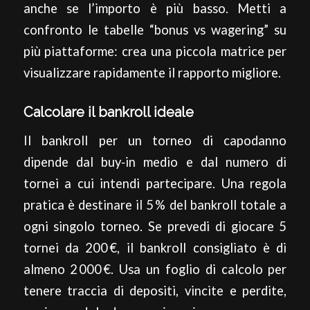
anche se l’importo è più basso. Metti a
confronto le tabelle “bonus vs wagering” su
più piattaforme: crea una piccola matrice per
visualizzare rapidamente il rapporto migliore.
Calcolare il bankroll ideale
Il bankroll per un torneo di capodanno
dipende dal buy‑in medio e dal numero di
tornei a cui intendi partecipare. Una regola
pratica è destinare il 5 % del bankroll totale a
ogni singolo torneo. Se prevedi di giocare 5
tornei da 200 €, il bankroll consigliato è di
almeno 2 000 €. Usa un foglio di calcolo per
tenere traccia di depositi, vincite e perdite,