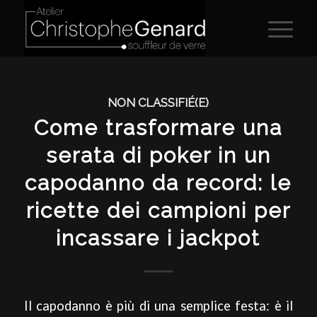
NON CLASSIFIÉ(E)
Come trasformare una
serata di poker in un
capodanno da record: le
ricette dei campioni per
incassare i jackpot
Il capodanno è più di una semplice festa: è il