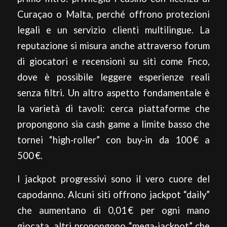
Curaçao o Malta, perché offrono protezioni
legali e un servizio clienti multilingue. La
reputazione si misura anche attraverso forum
di giocatori e recensioni su siti come Fnco,
dove è possibile leggere esperienze reali
senza filtri. Un altro aspetto fondamentale è
la varietà di tavoli: cerca piattaforme che
propongono sia cash game a limite basso che
tornei “high‑roller” con buy‑in da 100 € a
500 €.
I jackpot progressivi sono il vero cuore del
capodanno. Alcuni siti offrono jackpot “daily”
che aumentano di 0,01 € per ogni mano
giocata, altri propongono “mega‑jackpot” che