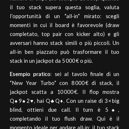
il tuo stack supera questa soglia, valuta
l’opportunità di un “all‑in” mirato: scegli
momenti in cui il board è favorevole (draw
completato, top pair con kicker alto) e gli
avversari hanno stack simili o più piccoli. Un
all‑in ben piazzato può trasformare il tuo
stack in un jackpot da 5 000 € o più.
Esempio pratico
: sei al tavolo finale di un
“New Year Turbo” con 8 000 € di stack, il
jackpot scatta a 10 000 €. Il flop mostra
Q♠ 9♠ 2♥, hai Q♣ Q♦. Con un raise di 3 × big
blind, ottieni due call. Il turn è 5♠,
completando il tuo flush draw. Qui è il
momento ideale per andare all‑in: il tuo stack