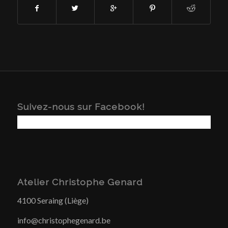
Suivez-nous sur Facebook!
Atelier Christophe Genard
4100 Seraing (Liège)
info@christophegenard.be