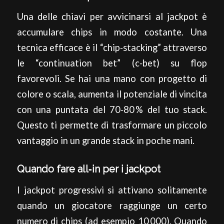
Una delle chiavi per avvicinarsi al jackpot è
accumulare chips in modo costante. Una
tecnica efficace è il “chip‑stacking” attraverso
le “continuation bet” (c‑bet) su flop
favorevoli. Se hai una mano con progetto di
colore o scala, aumenta il potenziale di vincita
con una puntata del 70‑80 % del tuo stack.
Questo ti permette di trasformare un piccolo
vantaggio in un grande stack in poche mani.
Quando fare all‑in per i jackpot
I jackpot progressivi si attivano solitamente
quando un giocatore raggiunge un certo
numero di chips (ad esempio 10 000). Quando