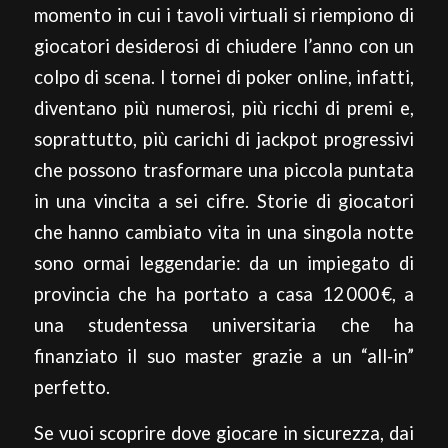
momento in cui i tavoli virtuali si riempiono di
giocatori desiderosi di chiudere l’anno con un
colpo di scena. I tornei di poker online, infatti,
diventano più numerosi, più ricchi di premi e,
soprattutto, più carichi di jackpot progressivi
che possono trasformare una piccola puntata
in una vincita a sei cifre. Storie di giocatori
che hanno cambiato vita in una singola notte
sono ormai leggendarie: da un impiegato di
provincia che ha portato a casa 12 000 €, a
una studentessa universitaria che ha
finanziato il suo master grazie a un “all‑in”
perfetto.
Se vuoi scoprire dove giocare in sicurezza, dai