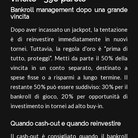
Bankroll management dopo una grande
vincita
Dopo aver incassato un jackpot, la tentazione
è di reinvestire immediatamente in nuovi
tornei. Tuttavia, la regola d’oro è “prima di
tutto, proteggi”. Metti da parte il 50 % della
vincita in un conto separato, destinato a
spese fisse o a risparmi a lungo termine. Il
restante 50 % può essere suddiviso: 30 % per il
bankroll di gioco, 20 % per opportunità di
investimento in tornei ad alto buy‑in.
Quando cash‑out e quando reinvestire
Il cash‑out è consigliato quando il bankroll