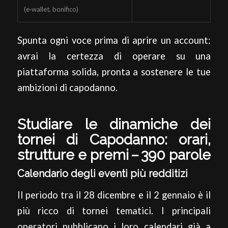
(e‑wallet, bonifico)
Spunta ogni voce prima di aprire un account:
avrai la certezza di operare su una
piattaforma solida, pronta a sostenere le tue
ambizioni di capodanno.
Studiare le dinamiche dei
tornei di Capodanno: orari,
strutture e premi – 390 parole
Calendario degli eventi più redditizi
Il periodo tra il 28 dicembre e il 2 gennaio è il
più ricco di tornei tematici. I principali
operatori pubblicano i loro calendari già a