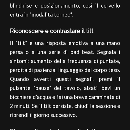
blind‑rise e posizionamento, così il cervello
entra in “modalità torneo”.
Riconoscere e contrastare il tilt
Il “tilt” è una risposta emotiva a una mano
persa o a una serie di bad beat. Segnala i
sintomi: aumento della frequenza di puntate,
perdita di pazienza, linguaggio del corpo teso.
Quando avverti questi segnali, premi il
pulsante “pause” del tavolo, alzati, bevi un
bicchiere d’acqua e fai una breve camminata di
2 minuti. Se il tilt persiste, chiudi la sessione e
riprendi il giorno successivo.