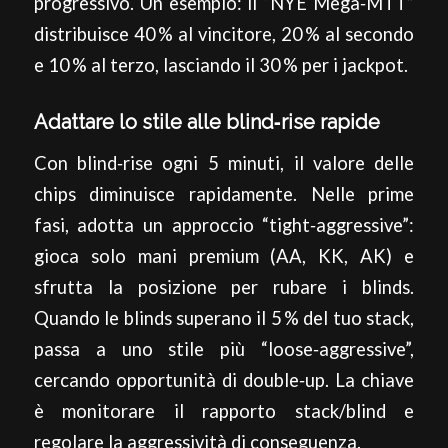
progressivo. Un esempio: il “NYE Mega‑MTT”
distribuisce 40 % al vincitore, 20 % al secondo
e 10 % al terzo, lasciando il 30 % per i jackpot.
Adattare lo stile alle blind‑rise rapide
Con blind‑rise ogni 5 minuti, il valore delle
chips diminuisce rapidamente. Nelle prime
fasi, adotta un approccio “tight‑aggressive”:
gioca solo mani premium (AA, KK, AK) e
sfrutta la posizione per rubare i blinds.
Quando le blinds superano il 5 % del tuo stack,
passa a uno stile più “loose‑aggressive”,
cercando opportunità di double‑up. La chiave
è monitorare il rapporto stack/blind e
regolare la aggressività di conseguenza.