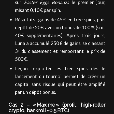
sur
Easter Eggs Bonanza
le premier jour,
misant 0,10 € par spin.
Résultats : gains de 45 € en free spins, puis
dépôt de 20 € avec un bonus de 100 % (soit
40 € supplémentaires). Après trois jours,
Luna a accumulé 250 € de gains, se classant
3ᵉ du classement et remportant le prix de
500 €.
Leçon : exploiter les free spins dès le
lancement du tournoi permet de créer un
capital sans risque qui peut être amplifié
par un dépôt bonus.
Cas 2 – « Maxime » (profil : high‑roller
crypto, bankroll = 0,5 BTC)