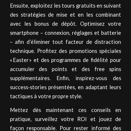
Ensuite, exploitez les tours gratuits en suivant
des stratégies de mise et en les combinant
avec les bonus de dépôt. Optimisez votre
smartphone – connexion, réglages et batterie
– afin d’éliminer tout facteur de distraction
technique. Profitez des promotions spéciales
« Easter » et des programmes de fidélité pour
accumuler des points et des free spins
supplémentaires. Enfin, inspirez‑vous des
success‑stories présentées, en adaptant leurs
tactiques à votre propre style.
Mettez dès maintenant ces conseils en
pratique, surveillez votre ROI et jouez de
façon responsable. Pour rester informé des