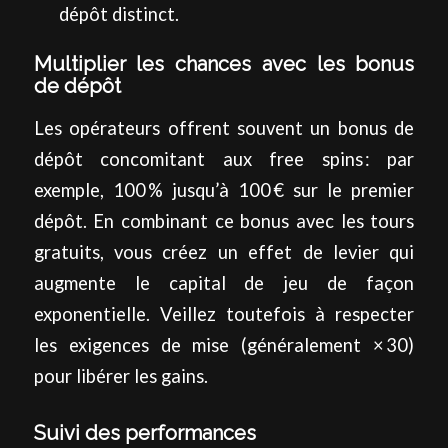
dépôt distinct.
Multiplier les chances avec les bonus
de dépôt
Les opérateurs offrent souvent un bonus de
dépôt concomitant aux free spins : par
exemple, 100 % jusqu’à 100 € sur le premier
dépôt. En combinant ce bonus avec les tours
gratuits, vous créez un effet de levier qui
augmente le capital de jeu de façon
exponentielle. Veillez toutefois à respecter
les exigences de mise (généralement × 30)
pour libérer les gains.
Suivi des performances