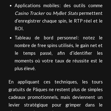
Applications mobiles : des outils comme
Casino Tracker
ou
MyBet Stats
permettent
d’enregistrer chaque spin, le RTP réel et le
ROI.
Tableau de bord personnel : notez le
nombre de free spins utilisés, le gain net et
le temps passé, afin d’identifier les
moments où votre taux de réussite est le
plus élevé.
En appliquant ces techniques, les tours
gratuits de Pâques ne restent plus de simples
cadeaux promotionnels, mais deviennent un
levier stratégique pour grimper dans le