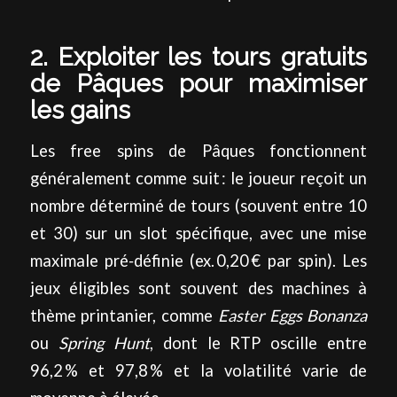
2. Exploiter les tours gratuits
de Pâques pour maximiser
les gains
Les free spins de Pâques fonctionnent
généralement comme suit : le joueur reçoit un
nombre déterminé de tours (souvent entre 10
et 30) sur un slot spécifique, avec une mise
maximale pré‑définie (ex. 0,20 € par spin). Les
jeux éligibles sont souvent des machines à
thème printanier, comme
Easter Eggs Bonanza
ou
Spring Hunt
, dont le RTP oscille entre
96,2 % et 97,8 % et la volatilité varie de