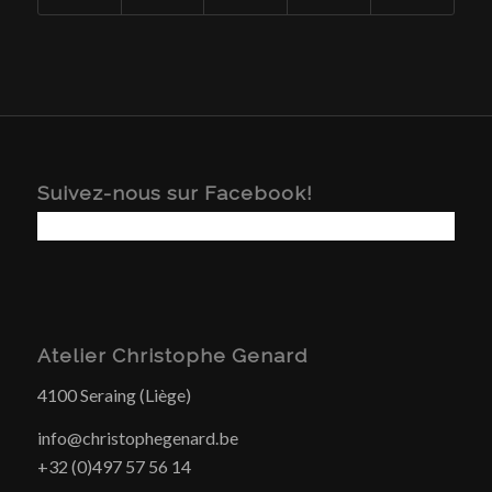
Suivez-nous sur Facebook!
Atelier Christophe Genard
4100 Seraing (Liège)
info@christophegenard.be
+32 (0)497 57 56 14