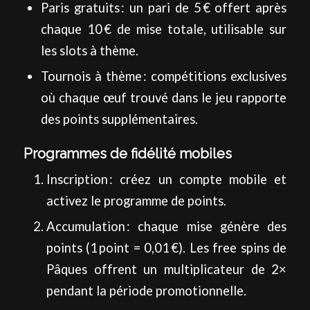
Paris gratuits : un pari de 5 € offert après
chaque 10 € de mise totale, utilisable sur
les slots à thème.
Tournois à thème : compétitions exclusives
où chaque œuf trouvé dans le jeu rapporte
des points supplémentaires.
Programmes de fidélité mobiles
Inscription : créez un compte mobile et
activez le programme de points.
Accumulation : chaque mise génère des
points (1 point = 0,01 €). Les free spins de
Pâques offrent un multiplicateur de 2×
pendant la période promotionnelle.