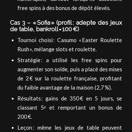
free spins à des bonus de dépôt élevés.
Cas 3 – « Sofia » (profil : adepte des jeux
de table, bankroll = 100 €)
Tournoi choisi : Casumo « Easter Roulette
Rush », mélange slots et roulette.
Stratégie : a utilisé les free spins pour
augmenter son solde, puis a placé des mises
de 2 € sur la roulette française, profitant
du faible avantage de la maison (2,7 %).
Résultats : gains de 350 € en 5 jours, se
classant 5ᵉ et remportant un bonus de
200 €.
Leçon : même les jeux de table peuvent