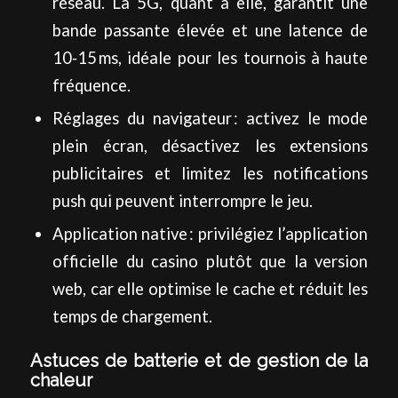
réseau. La 5G, quant à elle, garantit une
bande passante élevée et une latence de
10‑15 ms, idéale pour les tournois à haute
fréquence.
Réglages du navigateur : activez le mode
plein écran, désactivez les extensions
publicitaires et limitez les notifications
push qui peuvent interrompre le jeu.
Application native : privilégiez l’application
officielle du casino plutôt que la version
web, car elle optimise le cache et réduit les
temps de chargement.
Astuces de batterie et de gestion de la
chaleur