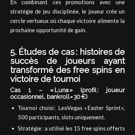
En combinant ces promotions avec une
stratégie de jeu disciplinée, le joueur crée un
cercle vertueux où chaque victoire alimente la
prochaine opportunité de gain.
5. Études de cas : histoires de
succès de joueurs ayant
transformé des free spins en
victoire de tournoi
Cas 1 – « Luna » (profil : joueur
occasionnel, bankroll = 30 €)
Tournoi choisi : LeoVegas « Easter Sprint »,
500 participants, slots uniquement.
Stratégie : a utilisé les 15 free spins offerts