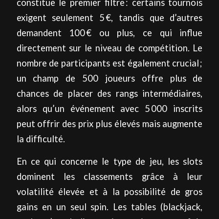
constitue le premier filtre : certains tournois
exigent seulement 5 €, tandis que d’autres
demandent 100 € ou plus, ce qui influe
directement sur le niveau de compétition. Le
nombre de participants est également crucial ;
un champ de 500 joueurs offre plus de
chances de placer des rangs intermédiaires,
alors qu’un événement avec 5 000 inscrits
peut offrir des prix plus élevés mais augmente
la difficulté.
En ce qui concerne le type de jeu, les slots
dominent les classements grâce à leur
volatilité élevée et à la possibilité de gros
gains en un seul spin. Les tables (blackjack,