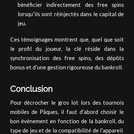
bénéficier indirectement des free spins
lorsqu’ils sont réinjectés dans le capital de
jeu.
Ces témoignages montrent que, quel que soit
le profil du joueur, la clé réside dans la
synchronisation des free spins, des dépôts
bonus et d’une gestion rigoureuse du bankroll.
Conclusion
Pour décrocher le gros lot lors des tournois
mobiles de Pâques, il faut d’abord choisir le
bon événement en fonction de la bankroll, du
type de jeu et de la compatibilité de l’appareil.