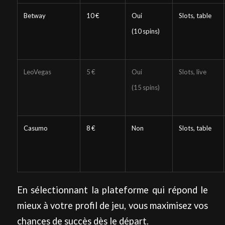
Betway
10 €
Oui
Slots, table
(10 spins)
LeoVegas
5 €
Oui
Slots, live
(15 spins)
Casumo
8 €
Non
Slots, table
En sélectionnant la plateforme qui répond le
mieux à votre profil de jeu, vous maximisez vos
chances de succès dès le départ.