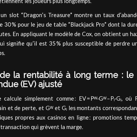
etiennent les joueurs plus longtemps.
: un slot “Dragon’s Treasure” montre un taux d’aban
e 30 % pour le jeu de table “Blackjack Pro” dont la d
utes. En appliquant le modèle de Cox, on obtient un ha
qui signifie qu’il est 35 % plus susceptible de perdre 
ps.
 de la rentabilité à long terme : l
ndue (EV) ajusté
e calcule simplement comme : EV = Pᵂ·Gᵂ – Pₗ·Gₗ, où 
ain et de perte, et Gᵂ et Gₗ les montants corresponda
iques propres aux casinos en ligne : promotions tempo
 transaction qui grèvent la marge.