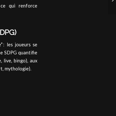
 ce qui renforce
Bi
(SDPG)
 : les joueurs se
 Le SDPG quantifie
 live, bingo), aux
t, mythologie).