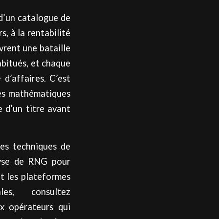
 d’un catalogue de
s, à la rentabilité
vrent une bataille
abitués, et chaque
 d’affaires. C’est
les mathématiques
e d’un titre avant
des techniques de
alyse de RNG pour
t les plateformes
es, consultez
ux opérateurs qui