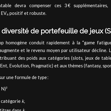
ntable devra compenser ces 3 € supplémentaires,
 EVₐ positif et robuste.
 diversité de portefeuille de jeux 
p homogène conduit rapidement à la “game fatigue”
 augmente et le revenu moyen par utilisateur décline.
tribuant des poids aux catégories (slots, jeux de table,
Ent, Evolution, Pragmatic) et aux thèmes (fantasy, spor
sur une formule de type :
 N)²
la catégorie
k
,
 titres dans
k
,