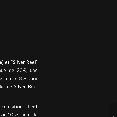
) et “Silver Reel”
nue de 20 €, une
ne contre 8 % pour
lui de Silver Reel
cquisition client
Di
sur 10 sessions, le
Li