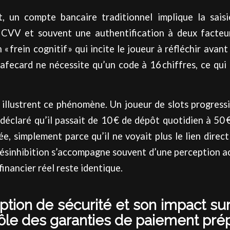
, un compte bancaire traditionnel implique la sais
 CVV et souvent une authentification à deux facteur
« frein cognitif » qui incite le joueur à réfléchir avan
afecard ne nécessite qu’un code à 16 chiffres, ce qui
illustrent ce phénomène. Un joueur de slots progressi
déclaré qu’il passait de 10 € de dépôt quotidien à 50 € 
e, simplement parce qu’il ne voyait plus le lien dire
ésinhibition s’accompagne souvent d’une perception a
financier réel reste identique.
ption de sécurité et son impact sur
 rôle des garanties de paiement pr