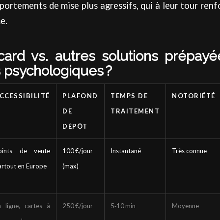
ortements de mise plus agressifs, qui à leur tour renfo
e.
card vs. autres solutions prépayée
s psychologiques ?
CCESSIBILITÉ
PLAFOND
TEMPS DE
NOTORIÉTÉ
DE
TRAITEMENT
DÉPÔT
oints de vente
100 €/jour
Instantané
Très connue
artout en Europe
(max)
n ligne, cartes à
250 €/jour
5‑10 min
Moyenne