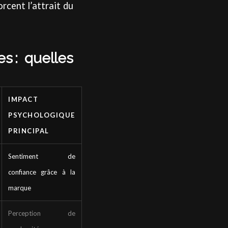
rcent l’attrait du
s : quelles
IMPACT
PSYCHOLOGIQUE
PRINCIPAL
Sentiment de
confiance grâce à la
marque
Perception de