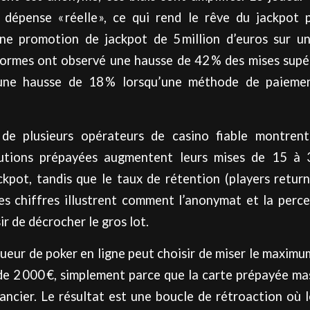
 dépense « réelle », ce qui rend le rêve du jackpot p
une promotion de jackpot de 5 million d’euros sur un 
formes ont observé une hausse de 42 % des mises supé
 une hausse de 18 % lorsqu’une méthode de paiemen
 de plusieurs opérateurs de casino fiable montren
olutions prépayées augmentent leurs mises de 15 à 
kpot, tandis que le taux de rétention (players return
es chiffres illustrent comment l’anonymat et la perce
ir de décrocher le gros lot.
oueur de poker en ligne peut choisir de miser le maximu
 de 2 000 €, simplement parce que la carte prépayée m
ncier. Le résultat est une boucle de rétroaction où 