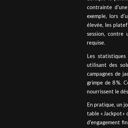
contrainte d’une
exemple, lors d’
élevée, les plate
session, contre
requise.
Les statistiques
utilisant des s
campagnes de jac
grimpe de 8 %. C
nourrissent le dés
En pratique, un j
table « Jackpot »
d’engagement fina