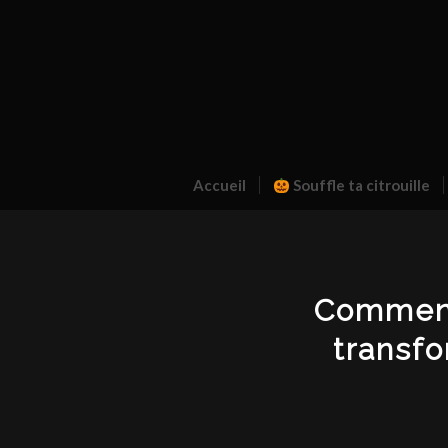
Accueil
Souffle ta citrouille
Comment
transf