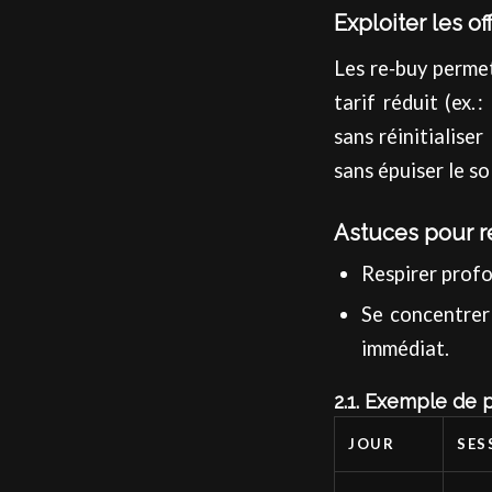
Exploiter les of
Les re‑buy permet
tarif réduit (ex.
sans réinitialise
sans épuiser le so
Astuces pour r
Respirer profo
Se concentrer
immédiat.
2.1. Exemple de p
JOUR
SES