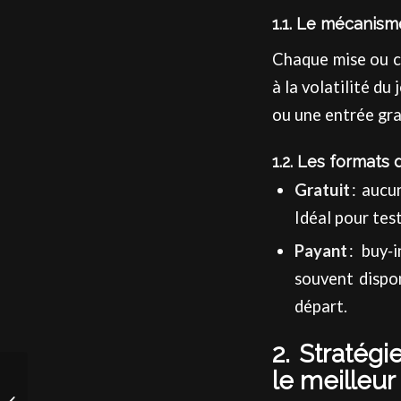
1.1. Le mécanism
Chaque mise ou ch
à la volatilité du
ou une entrée gra
1.2. Les formats 
Gratuit
: aucu
Idéal pour test
Payant
: buy‑
souvent dispon
départ.
2. Stratégi
le meilleur
Comment les programmes de fidélité
transforment les acquisitions de