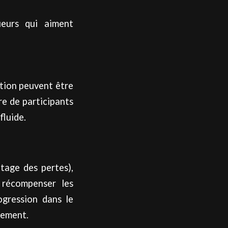
ueurs qui aiment
ation peuvent être
re de participants
fluide.
tage des pertes),
 récompenser les
ogression dans le
énement.