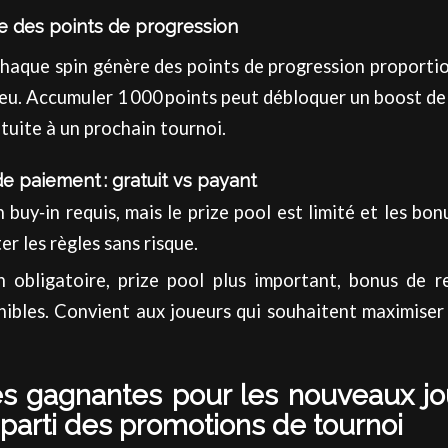
e des points de progression
aque spin génère des points de progression proportio
 jeu. Accumuler 1 000 points peut débloquer un boost de 
tuite à un prochain tournoi.
de paiement : gratuit vs payant
n buy‑in requis, mais le prize pool est limité et les bo
er les règles sans risque.
in obligatoire, prize pool plus important, bonus de r
ibles. Convient aux joueurs qui souhaitent maximiser 
es gagnantes pour les nouveaux jou
 parti des promotions de tournoi