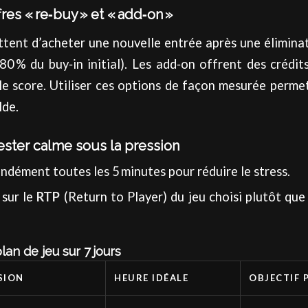
fres « re‑buy » et « add‑on »
tent d’acheter une nouvelle entrée après une élimina
 : 80 % du buy‑in initial). Les add‑on offrent des crédi
r le score. Utiliser ces options de façon mesurée permet
lde.
ester calme sous la pression
ndément toutes les 5 minutes pour réduire le stress.
 sur le
RTP
(Return to Player) du jeu choisi plutôt que
lan de jeu sur 7 jours
SION
HEURE IDÉALE
OBJECTIF 