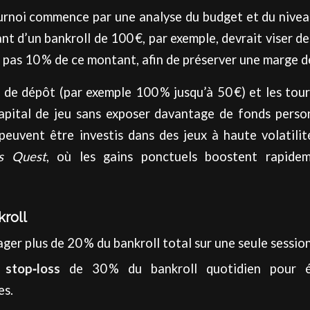
ournoi commence par une analyse du budget et du nive
nt d’un bankroll de 100 €, par exemple, devrait viser de
 pas 10 % de ce montant, afin de préserver une marge 
s de dépôt (par exemple 100 % jusqu’à 50 €) et les tou
apital de jeu sans exposer davantage de fonds person
peuvent être investis dans des jeux à haute volatil
s Quest
, où les gains ponctuels boostent rapide
kroll
ger plus de 20 % du bankroll total sur une seule session
n
stop‑loss
de 30 % du bankroll quotidien pour év
es.