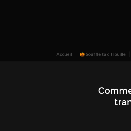
Accueil
Souffle ta citrouille
Commen
tra