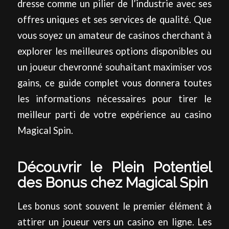
dresse comme un pilier de l’industrie avec ses
offres uniques et ses services de qualité. Que
vous soyez un amateur de casinos cherchant à
explorer les meilleures options disponibles ou
un joueur chevronné souhaitant maximiser vos
gains, ce guide complet vous donnera toutes
les informations nécessaires pour tirer le
meilleur parti de votre expérience au casino
Magical Spin.
Découvrir le Plein Potentiel
des Bonus chez Magical Spin
Les bonus sont souvent le premier élément à
attirer un joueur vers un casino en ligne. Les