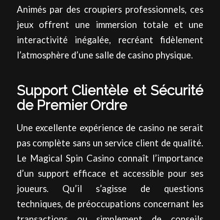
Animés par des croupiers professionnels, ces
jeux offrent une immersion totale et une
interactivité inégalée, recréant fidèlement
l’atmosphère d’une salle de casino physique.
Support Clientèle et Sécurité
de Premier Ordre
Une excellente expérience de casino ne serait
pas complète sans un service client de qualité.
Le Magical Spin Casino connaît l’importance
d’un support efficace et accessible pour ses
joueurs. Qu’il s’agisse de questions
techniques, de préoccupations concernant les
transactions ou simplement de conseils