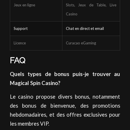
Jeux en ligne
Slots, Jeux de Table, Live
Casino
Support
Chat en direct et email
Licence
Curacao eGaming
FAQ
Quels types de bonus puis-je trouver au
Magical Spin Casino?
Le casino propose divers bonus, notamment
des bonus de bienvenue, des promotions
hebdomadaires, et des offres exclusives pour
les membres VIP.