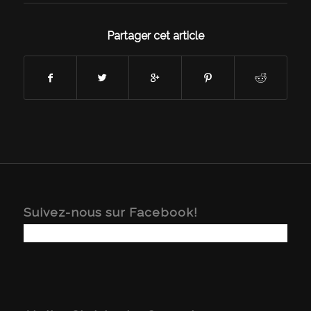
Partager cet article
Suivez-nous sur Facebook!