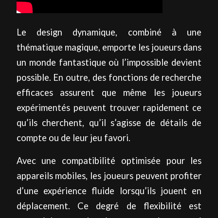
Le design dynamique, combiné à une
thématique magique, emporte les joueurs dans
un monde fantastique où l’impossible devient
possible. En outre, des fonctions de recherche
efficaces assurent que même les joueurs
expérimentés peuvent trouver rapidement ce
qu’ils cherchent, qu’il s’agisse de détails de
compte ou de leur jeu favori.
Avec une compatibilité optimisée pour les
appareils mobiles, les joueurs peuvent profiter
d’une expérience fluide lorsqu’ils jouent en
déplacement. Ce degré de flexibilité est