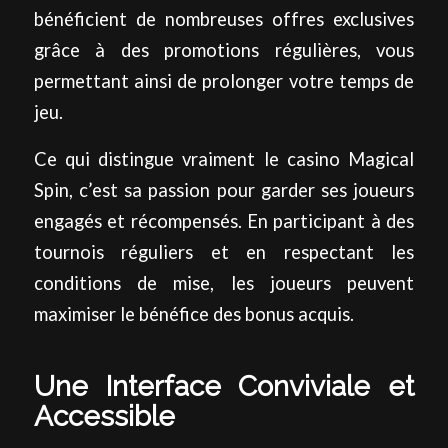
bénéficient de nombreuses offres exclusives
grâce à des promotions régulières, vous
permettant ainsi de prolonger votre temps de
jeu.
Ce qui distingue vraiment le casino Magical
Spin, c’est sa passion pour garder ses joueurs
engagés et récompensés. En participant à des
tournois réguliers et en respectant les
conditions de mise, les joueurs peuvent
maximiser le bénéfice des bonus acquis.
Une Interface Conviviale et
Accessible