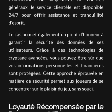
généraux, le service clientèle est disponible
24/7 pour offrir assistance et tranquillité
d’esprit.
Le casino met également un point d’honneur à
garantir la sécurité des données de ses
utilisateurs. Grâce à des technologies de
cryptage avancées, vous pouvez être sûr que
vos informations personnelles et financières
sont protégées. Cette approche éprouvée en
matière de sécurité permet aux joueurs de se
concentrer sur le plaisir du jeu, sans souci.
Loyauté Récompensée par le