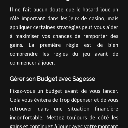
Il ne fait aucun doute que le hasard joue un
rôle important dans les jeux de casino, mais
appliquer certaines stratégies peut vous aider
à maximiser vos chances de remporter des
gains. La première règle est de bien
comprendre les règles du jeu avant de
commencer à jouer.
Gérer son Budget avec Sagesse
Fixez-vous un budget avant de vous lancer.
Cela vous évitera de trop dépenser et de vous
retrouver dans une situation financière
inconfortable. Mettez toujours de côté les
gains et continuez à jouer avec votre montant