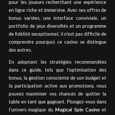
pour les joueurs recherchant une expérience
en ligne riche et immersive. Avec ses offres de
bonus variées, une interface conviviale, un
portfolio de jeux diversifiés et un programme
de fidélité exceptionnel, il n’est pas difficile de
comprendre pourquoi ce casino se distingue
des autres.
En adoptant les stratégies recommandées
dans ce guide, tels que l’optimisation des
bonus, la gestion consciente de son budget et
la participation active aux promotions, vous
pouvez maximiser vos chances de quitter la
table en tant que gagnant. Plongez-vous dans
l’univers magique du
Magical Spin Casino
et