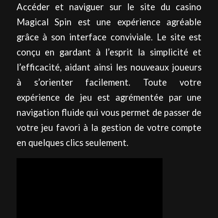
Accéder et naviguer sur le site du casino
Magical Spin est une expérience agréable
grâce à son interface conviviale. Le site est
conçu en gardant à l’esprit la simplicité et
l’efficacité, aidant ainsi les nouveaux joueurs
à s’orienter facilement. Toute votre
expérience de jeu est agrémentée par une
navigation fluide qui vous permet de passer de
votre jeu favori à la gestion de votre compte
en quelques clics seulement.