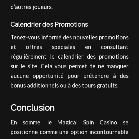
d’autres joueurs.
Calendrier des Promotions
Tenez-vous informé des nouvelles promotions
et offres spéciales en consultant
régulièrement le calendrier des promotions
sur le site. Cela vous permet de ne manquer
aucune opportunité pour prétendre à des
bonus additionnels ou à des tours gratuits.
Conclusion
En somme, le Magical Spin Casino se
positionne comme une option incontournable