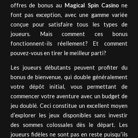
offres de bonus au
Magical Spin Casino
ne
font pas exception, avec une gamme variée
conçue pour satisfaire tous les types de
joueurs. Mais comment ces bonus
fonctionnent-ils réellement? Et comment
pouvez-vous en tirer le meilleur parti?
Les joueurs débutants peuvent profiter du
bonus de bienvenue, qui double généralement
votre dépôt initial, vous permettant de
commencer votre aventure avec un budget de
jeu doublé. Ceci constitue un excellent moyen
d’explorer les jeux disponibles sans investir
des sommes colossales dès le départ. Les
joueurs fidèles ne sont pas en reste puisqu’ils