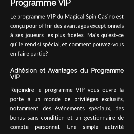
Programme VIP
Le programme VIP du Magical Spin Casino est
conçu pour offrir des avantages exceptionnels
à ses joueurs les plus fidèles. Mais qu’est-ce
qui le rend si spécial, et comment pouvez-vous
en faire partie?
Adhésion et Avantages du Programme
VIP
Rejoindre le programme VIP vous ouvre la
porte à un monde de privilèges exclusifs,
notamment des événements spéciaux, des
bonus sans condition et un gestionnaire de
compte personnel. Une simple activité