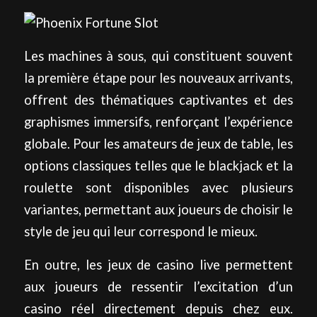
Les machines à sous, qui constituent souvent
la première étape pour les nouveaux arrivants,
offrent des thématiques captivantes et des
graphismes immersifs, renforçant l’expérience
globale. Pour les amateurs de jeux de table, les
options classiques telles que le blackjack et la
roulette sont disponibles avec plusieurs
variantes, permettant aux joueurs de choisir le
style de jeu qui leur correspond le mieux.
En outre, les jeux de casino live permettent
aux joueurs de ressentir l’excitation d’un
casino réel directement depuis chez eux.