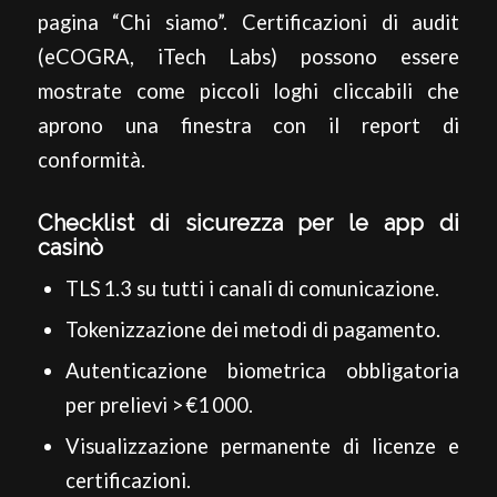
pagina “Chi siamo”. Certificazioni di audit
(eCOGRA, iTech Labs) possono essere
mostrate come piccoli loghi cliccabili che
aprono una finestra con il report di
conformità.
Checklist di sicurezza per le app di
casinò
TLS 1.3 su tutti i canali di comunicazione.
Tokenizzazione dei metodi di pagamento.
Autenticazione biometrica obbligatoria
per prelievi > €1 000.
Visualizzazione permanente di licenze e
certificazioni.