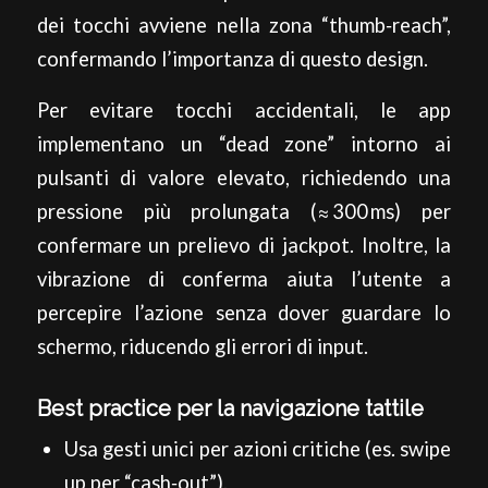
dei tocchi avviene nella zona “thumb‑reach”,
confermando l’importanza di questo design.
Per evitare tocchi accidentali, le app
implementano un “dead zone” intorno ai
pulsanti di valore elevato, richiedendo una
pressione più prolungata (≈ 300 ms) per
confermare un prelievo di jackpot. Inoltre, la
vibrazione di conferma aiuta l’utente a
percepire l’azione senza dover guardare lo
schermo, riducendo gli errori di input.
Best practice per la navigazione tattile
Usa gesti unici per azioni critiche (es. swipe
up per “cash‑out”).