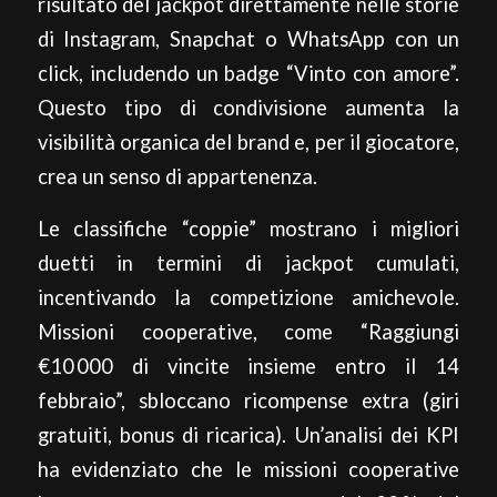
risultato del jackpot direttamente nelle storie
di Instagram, Snapchat o WhatsApp con un
click, includendo un badge “Vinto con amore”.
Questo tipo di condivisione aumenta la
visibilità organica del brand e, per il giocatore,
crea un senso di appartenenza.
Le classifiche “coppie” mostrano i migliori
duetti in termini di jackpot cumulati,
incentivando la competizione amichevole.
Missioni cooperative, come “Raggiungi
€10 000 di vincite insieme entro il 14
febbraio”, sbloccano ricompense extra (giri
gratuiti, bonus di ricarica). Un’analisi dei KPI
ha evidenziato che le missioni cooperative