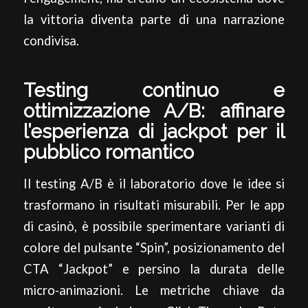
la vittoria diventa parte di una narrazione
condivisa.
Testing continuo e
ottimizzazione A/B: affinare
l’esperienza di jackpot per il
pubblico romantico
Il testing A/B è il laboratorio dove le idee si
trasformano in risultati misurabili. Per le app
di casinò, è possibile sperimentare varianti di
colore del pulsante “Spin”, posizionamento del
CTA “Jackpot” e persino la durata delle
micro‑animazioni. Le metriche chiave da