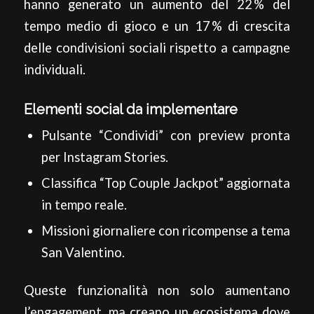
hanno generato un aumento del 22 % del
tempo medio di gioco e un 17 % di crescita
delle condivisioni sociali rispetto a campagne
individuali.
Elementi social da implementare
Pulsante “Condividi” con preview pronta
per Instagram Stories.
Classifica “Top Couple Jackpot” aggiornata
in tempo reale.
Missioni giornaliere con ricompense a tema
San Valentino.
Queste funzionalità non solo aumentano
l’engagement, ma creano un ecosistema dove