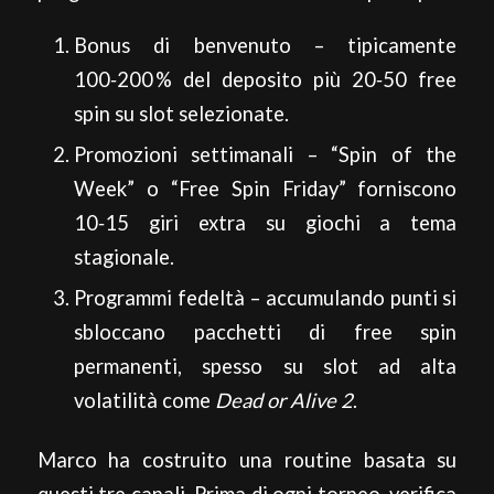
Bonus di benvenuto – tipicamente
100‑200 % del deposito più 20‑50 free
spin su slot selezionate.
Promozioni settimanali – “Spin of the
Week” o “Free Spin Friday” forniscono
10‑15 giri extra su giochi a tema
stagionale.
Programmi fedeltà – accumulando punti si
sbloccano pacchetti di free spin
permanenti, spesso su slot ad alta
volatilità come
Dead or Alive 2
.
Marco ha costruito una routine basata su