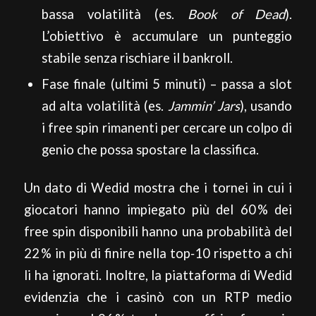
bassa volatilità (es.
Book of Dead
).
L’obiettivo è accumulare un punteggio
stabile senza rischiare il bankroll.
Fase finale (ultimi 5 minuti) – passa a slot
ad alta volatilità (es.
Jammin’ Jars
), usando
i free spin rimanenti per cercare un colpo di
genio che possa spostare la classifica.
Un dato di Wedid mostra che i tornei in cui i
giocatori hanno impiegato più del 60 % dei
free spin disponibili hanno una probabilità del
22 % in più di finire nella top‑10 rispetto a chi
li ha ignorati. Inoltre, la piattaforma di Wedid
evidenzia che i casinò con un RTP medio