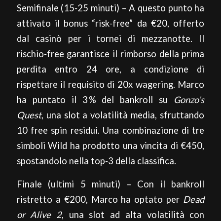
Semifinale (15‑25 minuti) – A questo punto ha
attivato il bonus “risk‑free” da €20, offerto
dal casinò per i tornei di mezzanotte. Il
rischio‑free garantisce il rimborso della prima
perdita entro 24 ore, a condizione di
rispettare il requisito di 20x wagering. Marco
ha puntato il 3 % del bankroll su
Gonzo’s
Quest
, una slot a volatilità media, sfruttando
10 free spin residui. Una combinazione di tre
simboli Wild ha prodotto una vincita di €450,
spostandolo nella top‑3 della classifica.
Finale (ultimi 5 minuti) – Con il bankroll
ristretto a €200, Marco ha optato per
Dead
or Alive 2
, una slot ad alta volatilità con