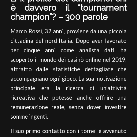
è davvero il “tournament
champion”? – 300 parole
Marco Rossi, 32 anni, proviene da una piccola
cittadina del nord Italia. Dopo aver lavorato
per cinque anni come analista dati, ha
scoperto il mondo dei casinò online nel 2019,
attratto dalle statistiche dettagliate che
accompagnano ogni gioco. La sua motivazione
principale era la ricerca di un’attività
ricreativa che potesse anche offrire una
remunerazione reale, senza dover investire
somme ingenti.
Il suo primo contatto con i tornei è avvenuto