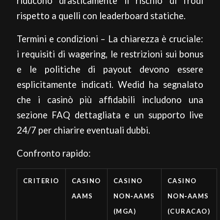
riducono drasticamente il rischio di frodi
rispetto a quelli con leaderboard statiche.
Termini e condizioni – La chiarezza è cruciale:
i requisiti di wagering, le restrizioni sui bonus
e le politiche di payout devono essere
esplicitamente indicati. Wedid ha segnalato
che i casinò più affidabili includono una
sezione FAQ dettagliata e un supporto live
24/7 per chiarire eventuali dubbi.
Confronto rapido:
CRITERIO
CASINO
CASINO
CASINO
AAMS
NON‑AAMS
NON‑AAMS
(MGA)
(CURACAO)