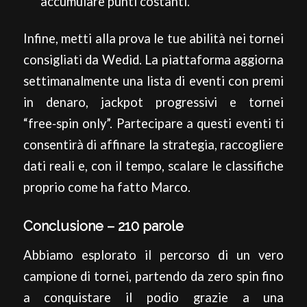
accumulare punti costanti.
Infine, metti alla prova le tue abilità nei tornei
consigliati da Wedid. La piattaforma aggiorna
settimanalmente una lista di eventi con premi
in denaro, jackpot progressivi e tornei
“free‑spin only”. Partecipare a questi eventi ti
consentirà di affinare la strategia, raccogliere
dati reali e, con il tempo, scalare le classifiche
proprio come ha fatto Marco.
Conclusione – 210 parole
Abbiamo esplorato il percorso di un vero
campione di tornei, partendo da zero spin fino
a conquistare il podio grazie a una