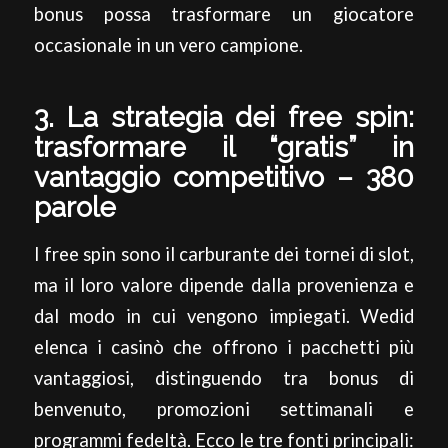
bonus possa trasformare un giocatore
occasionale in un vero campione.
3. La strategia dei free spin:
trasformare il “gratis” in
vantaggio competitivo – 380
parole
I free spin sono il carburante dei tornei di slot,
ma il loro valore dipende dalla provenienza e
dal modo in cui vengono impiegati. Wedid
elenca i casinò che offrono i pacchetti più
vantaggiosi, distinguendo tra bonus di
benvenuto, promozioni settimanali e
programmi fedeltà. Ecco le tre fonti principali: