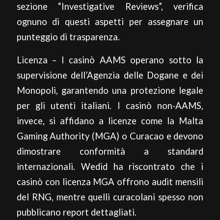
sezione “Investigative Reviews”, verifica
ognuno di questi aspetti per assegnare un
punteggio di trasparenza.
Licenza – I casinò AAMS operano sotto la
supervisione dell’Agenzia delle Dogane e dei
Monopoli, garantendo una protezione legale
per gli utenti italiani. I casinò non‑AAMS,
invece, si affidano a licenze come la Malta
Gaming Authority (MGA) o Curacao e devono
dimostrare conformità a standard
internazionali. Wedid ha riscontrato che i
casinò con licenza MGA offrono audit mensili
del RNG, mentre quelli curacolani spesso non
pubblicano report dettagliati.