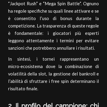
“Jackpot Rush” e “Mega Spin Battle”. Ognuno
ha regole specifiche su quali linee attivare e se
è consentito l’uso di bonus durante la
competizione. La trasparenza di queste regole
è fondamentale: i giocatori più esperti
leggono attentamente i termini per evitare
sanzioni che potrebbero annullare i risultati.
In sintesi, i tornei rappresentano un
micro‑ecosistema dove la combinazione di
volatilità della slot, la gestione del bankroll e
l’abilità di sfruttare i free spin determinano il
risultato finale.
2. Il profilo del campione: chi