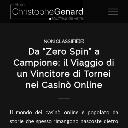
NON CLASSIFIÉ(E)
Da “Zero Spin” a
Campione: il Viaggio di
un Vincitore di Tornei
nei Casinò Online
Il mondo dei casinò online è popolato da
storie che spesso rimangono nascoste dietro