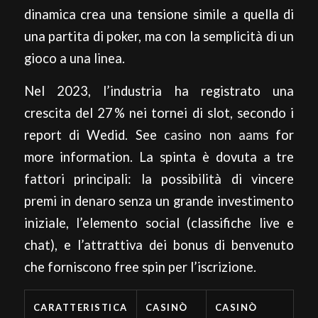
dinamica crea una tensione simile a quella di
una partita di poker, ma con la semplicità di un
gioco a una linea.
Nel 2023, l’industria ha registrato una
crescita del 27 % nei tornei di slot, secondo i
report di Wedid. See
casino non aams
for
more information. La spinta è dovuta a tre
fattori principali: la possibilità di vincere
premi in denaro senza un grande investimento
iniziale, l’elemento social (classifiche live e
chat), e l’attrattiva dei bonus di benvenuto
che forniscono free spin per l’iscrizione.
CARATTERISTICA
CASINÒ
CASINÒ