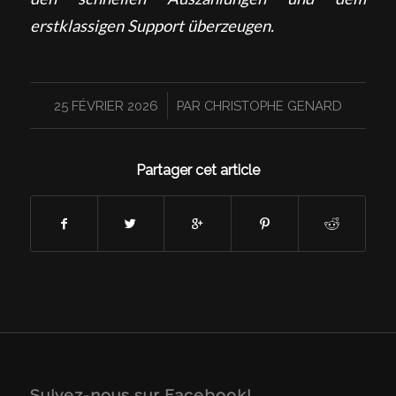
erstklassigen Support überzeugen.
/
25 FÉVRIER 2026
PAR
CHRISTOPHE GENARD
Partager cet article
Suivez-nous sur Facebook!