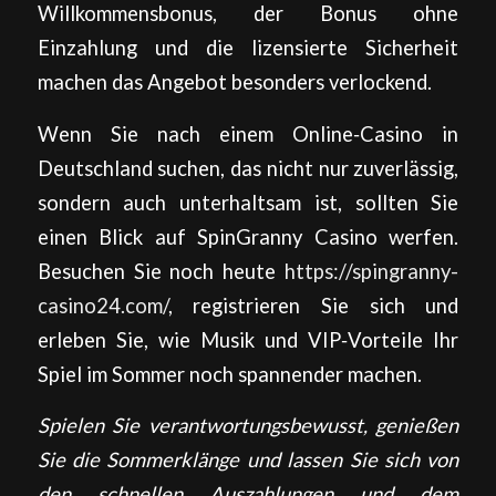
Willkommensbonus, der Bonus ohne
Einzahlung und die lizensierte Sicherheit
machen das Angebot besonders verlockend.
Wenn Sie nach einem Online‑Casino in
Deutschland suchen, das nicht nur zuverlässig,
sondern auch unterhaltsam ist, sollten Sie
einen Blick auf SpinGranny Casino werfen.
Besuchen Sie noch heute
https://spingranny-
casino24.com/
, registrieren Sie sich und
erleben Sie, wie Musik und VIP‑Vorteile Ihr
Spiel im Sommer noch spannender machen.
Spielen Sie verantwortungsbewusst, genießen
Sie die Sommerklänge und lassen Sie sich von
den schnellen Auszahlungen und dem