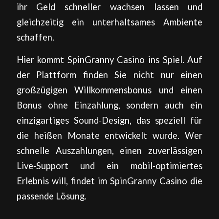
ihr Geld schneller wachsen lassen und
gleichzeitig ein unterhaltsames Ambiente
schaffen.
Hier kommt SpinGranny Casino ins Spiel. Auf
der Plattform finden Sie nicht nur einen
großzügigen Willkommensbonus und einen
Bonus ohne Einzahlung, sondern auch ein
einzigartiges Sound‑Design, das speziell für
die heißen Monate entwickelt wurde. Wer
schnelle Auszahlungen, einen zuverlässigen
Live‑Support und ein mobil‑optimiertes
Erlebnis will, findet im SpinGranny Casino die
passende Lösung.