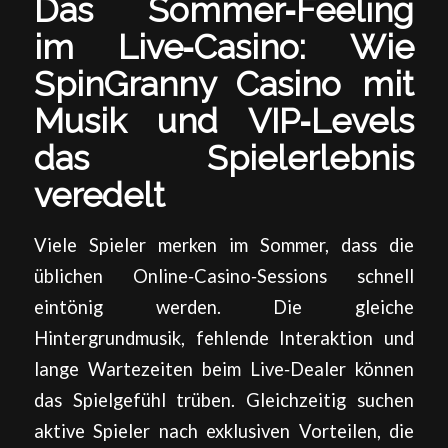
Das Sommer‑Feeling
im Live‑Casino: Wie
SpinGranny Casino mit
Musik und VIP‑Levels
das Spielerlebnis
veredelt
Viele Spieler merken im Sommer, dass die
üblichen Online‑Casino‑Sessions schnell
eintönig werden. Die gleiche
Hintergrundmusik, fehlende Interaktion und
lange Wartezeiten beim Live‑Dealer können
das Spielgefühl trüben. Gleichzeitig suchen
aktive Spieler nach exklusiven Vorteilen, die