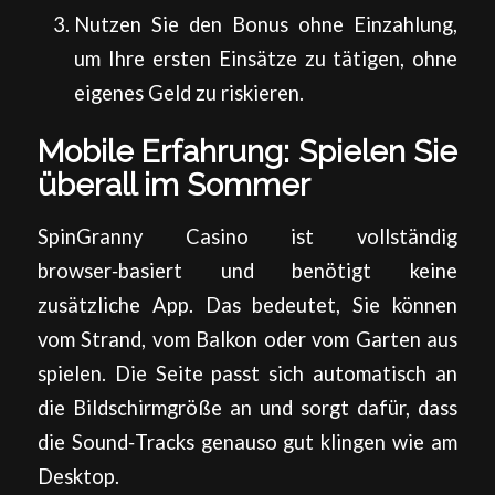
Nutzen Sie den Bonus ohne Einzahlung,
um Ihre ersten Einsätze zu tätigen, ohne
eigenes Geld zu riskieren.
Mobile Erfahrung: Spielen Sie
überall im Sommer
SpinGranny Casino ist vollständig
browser‑basiert und benötigt keine
zusätzliche App. Das bedeutet, Sie können
vom Strand, vom Balkon oder vom Garten aus
spielen. Die Seite passt sich automatisch an
die Bildschirmgröße an und sorgt dafür, dass
die Sound‑Tracks genauso gut klingen wie am
Desktop.