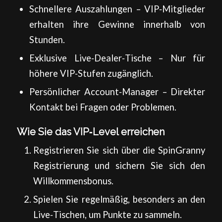
Schnellere Auszahlungen – VIP‑Mitglieder
erhalten ihre Gewinne innerhalb von
Stunden.
Exklusive Live‑Dealer‑Tische – Nur für
höhere VIP‑Stufen zugänglich.
Persönlicher Account‑Manager – Direkter
Kontakt bei Fragen oder Problemen.
Wie Sie das VIP‑Level erreichen
Registrieren Sie sich über die SpinGranny
Registrierung und sichern Sie sich den
Willkommensbonus.
Spielen Sie regelmäßig, besonders an den
Live‑Tischen, um Punkte zu sammeln.