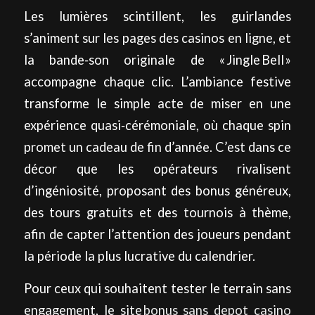
Les lumières scintillent, les guirlandes
s’animent sur les pages des casinos en ligne, et
la bande‑son originale de « Jingle Bell »
accompagne chaque clic. L’ambiance festive
transforme le simple acte de miser en une
expérience quasi‑cérémoniale, où chaque spin
promet un cadeau de fin d’année. C’est dans ce
décor que les opérateurs rivalisent
d’ingéniosité, proposant des bonus généreux,
des tours gratuits et des tournois à thème,
afin de capter l’attention des joueurs pendant
la période la plus lucrative du calendrier.
Pour ceux qui souhaitent tester le terrain sans
engagement, le site
bonus sans depot casino