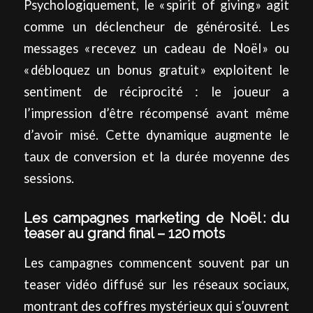
Psychologiquement, le « spirit of giving » agit
comme un déclencheur de générosité. Les
messages « recevez un cadeau de Noël » ou
« débloquez un bonus gratuit » exploitent le
sentiment de réciprocité : le joueur a
l’impression d’être récompensé avant même
d’avoir misé. Cette dynamique augmente le
taux de conversion et la durée moyenne des
sessions.
Les campagnes marketing de Noël : du
teaser au grand final – 120 mots
Les campagnes commencent souvent par un
teaser vidéo diffusé sur les réseaux sociaux,
montrant des coffres mystérieux qui s’ouvrent