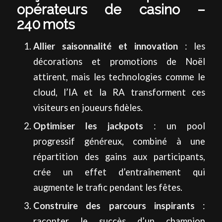
opérateurs de casino –
240 mots
Allier saisonnalité et innovation
: les
décorations et promotions de Noël
attirent, mais les technologies comme le
cloud, l’IA et la RA transforment ces
visiteurs en joueurs fidèles.
Optimiser les jackpots
: un pool
progressif généreux, combiné à une
répartition des gains aux participants,
crée un effet d’entraînement qui
augmente le trafic pendant les fêtes.
Construire des parcours inspirants
:
raconter le succès d’un champion