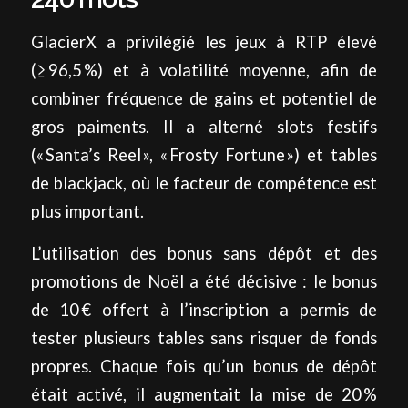
GlacierX a privilégié les jeux à RTP élevé
(≥ 96,5 %) et à volatilité moyenne, afin de
combiner fréquence de gains et potentiel de
gros paiments. Il a alterné slots festifs
(« Santa’s Reel », « Frosty Fortune ») et tables
de blackjack, où le facteur de compétence est
plus important.
L’utilisation des bonus sans dépôt et des
promotions de Noël a été décisive : le bonus
de 10 € offert à l’inscription a permis de
tester plusieurs tables sans risquer de fonds
propres. Chaque fois qu’un bonus de dépôt
était activé, il augmentait la mise de 20 %