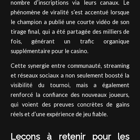
nombre d’inscriptions via leurs canaux. Le
phénomène de viralité s’est accentué lorsque
le champion a publié une courte vidéo de son
tirage final, qui a été partagée des milliers de
fois, générant un trafic organique
supplémentaire pour le casino.
Cette synergie entre communauté, streaming
et réseaux sociaux a non seulement boosté la
visibilité du tournoi, mais a également
renforcé la confiance des nouveaux joueurs,
qui voient des preuves concrètes de gains
réels et d’une expérience de jeu fiable.
Leçons à retenir pour les