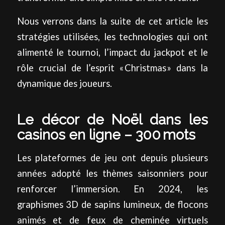
Nous verrons dans la suite de cet article les
stratégies utilisées, les technologies qui ont
alimenté le tournoi, l’impact du jackpot et le
rôle crucial de l’esprit « Christmas » dans la
dynamique des joueurs.
Le décor de Noël dans les
casinos en ligne – 300 mots
Les plateformes de jeu ont depuis plusieurs
années adopté les thèmes saisonniers pour
renforcer l’immersion. En 2024, les
graphismes 3D de sapins lumineux, de flocons
animés et de feux de cheminée virtuels