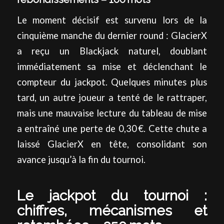
Le moment décisif est survenu lors de la
cinquième manche du dernier round : GlacierX
a reçu un Blackjack naturel, doublant
immédiatement sa mise et déclenchant le
compteur du jackpot. Quelques minutes plus
tard, un autre joueur a tenté de le rattraper,
mais une mauvaise lecture du tableau de mise
a entraîné une perte de 0,30 €. Cette chute a
laissé GlacierX en tête, consolidant son
avance jusqu’à la fin du tournoi.
Le jackpot du tournoi :
chiffres, mécanismes et