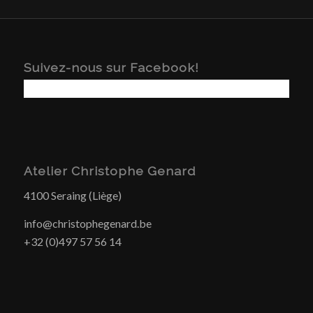
Suivez-nous sur Facebook!
Atelier Christophe Genard
4100 Seraing (Liège)
info@christophegenard.be
+32 (0)497 57 56 14