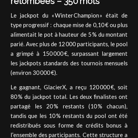
retombées – 350 mots
Le jackpot du « Winter Champion » était de
type progressif : chaque mise de 0,10 € ou plus
alimentait le pot à hauteur de 5 % du montant
parié. Avec plus de 12 000 participants, le pool
a grimpé à 150 000 €, surpassant largement
les jackpots standards des tournois mensuels
(environ 30 000 €).
Le gagnant, GlacierX, a reçu 120 000 €, soit
80 % du jackpot total. Les deux finalistes ont
partagé les 20 % restants (10 % chacun),
tandis que les 10 % restants du pool ont été
redistribués sous forme de crédits bonus à
l’ensemble des participants. Cette structure a