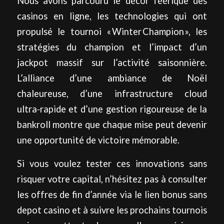
Nous avons parcouru le décor féérique des
casinos en ligne, les technologies qui ont
propulsé le tournoi « Winter Champion », les
stratégies du champion et l’impact d’un
jackpot massif sur l’activité saisonnière.
L’alliance d’une ambiance de Noël
chaleureuse, d’une infrastructure cloud
ultra‑rapide et d’une gestion rigoureuse de la
bankroll montre que chaque mise peut devenir
une opportunité de victoire mémorable.
Si vous voulez tester ces innovations sans
risquer votre capital, n’hésitez pas à consulter
les offres de fin d’année via le lien bonus sans
depot casino et à suivre les prochains tournois