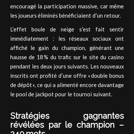
encouragé la participation massive, car même
les joueurs éliminés bénéficiaient d’un retour.
L’effet boule de neige s’est fait sentir
immédiatement : les réseaux sociaux ont
affiché le gain du champion, générant une
hausse de 18 % du trafic sur le site du casino
pendant les deux jours suivants. Les nouveaux
inscrits ont profité d’une offre « double bonus
de dépôt », ce qui a alimenté encore davantage
le pool de jackpot pour le tournoi suivant.
Stratégies gagnantes
révélées par le champion –
240 mots