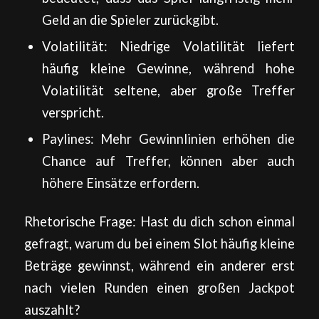
Geld an die Spieler zurückgibt.
Volatilität: Niedrige Volatilität liefert
häufig kleine Gewinne, während hohe
Volatilität seltene, aber große Treffer
verspricht.
Paylines: Mehr Gewinnlinien erhöhen die
Chance auf Treffer, können aber auch
höhere Einsätze erfordern.
Rhetorische Frage: Hast du dich schon einmal
gefragt, warum du bei einem Slot häufig kleine
Beträge gewinnst, während ein anderer erst
nach vielen Runden einen großen Jackpot
auszahlt?