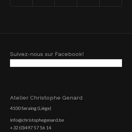
Suivez-nous sur Facebook!
Atelier Christophe Genard
4100 Seraing (Liège)
info@christophegenard.be
+32 (0)497 57 56 14