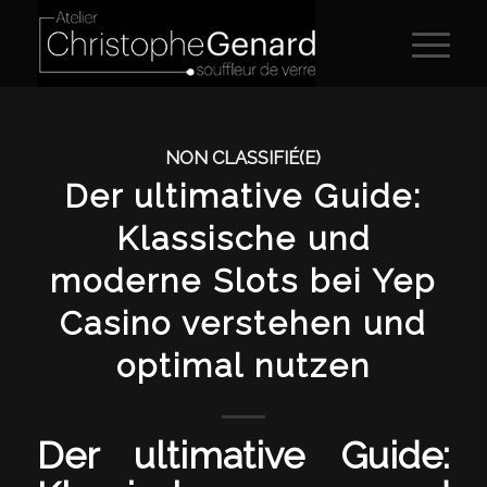
NON CLASSIFIÉ(E)
Der ultimative Guide:
Klassische und
moderne Slots bei Yep
Casino verstehen und
optimal nutzen
Der ultimative Guide: