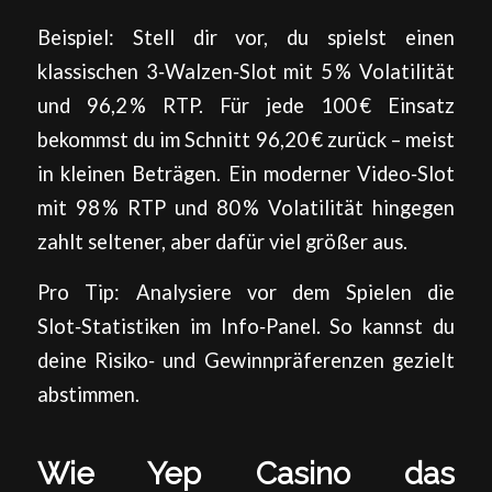
Beispiel: Stell dir vor, du spielst einen
klassischen 3‑Walzen‑Slot mit 5 % Volatilität
und 96,2 % RTP. Für jede 100 € Einsatz
bekommst du im Schnitt 96,20 € zurück – meist
in kleinen Beträgen. Ein moderner Video‑Slot
mit 98 % RTP und 80 % Volatilität hingegen
zahlt seltener, aber dafür viel größer aus.
Pro Tip: Analysiere vor dem Spielen die
Slot‑Statistiken im Info‑Panel. So kannst du
deine Risiko‑ und Gewinnpräferenzen gezielt
abstimmen.
Wie Yep Casino das