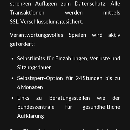
strengen Auflagen zum Datenschutz. Alle
Transaktionen werden mittels
SSL‑Verschlüsselung gesichert.
Verantwortungsvolles Spielen wird aktiv
gefördert:
Selbstlimits für Einzahlungen, Verluste und
Sitzungsdauer
Selbstsperr‑Option für 24 Stunden bis zu
6 Monaten
Links zu Beratungsstellen wie der
Bundeszentrale für gesundheitliche
Aufklärung