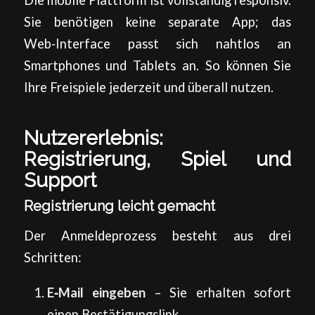
Die mobile Plattform ist vollständig responsiv.
Sie benötigen keine separate App; das
Web‑Interface passt sich nahtlos an
Smartphones und Tablets an. So können Sie
Ihre Freispiele jederzeit und überall nutzen.
Nutzererlebnis:
Registrierung, Spiel und
Support
Registrierung leicht gemacht
Der Anmeldeprozess besteht aus drei
Schritten:
E‑Mail eingeben
– Sie erhalten sofort
einen Bestätigungslink.