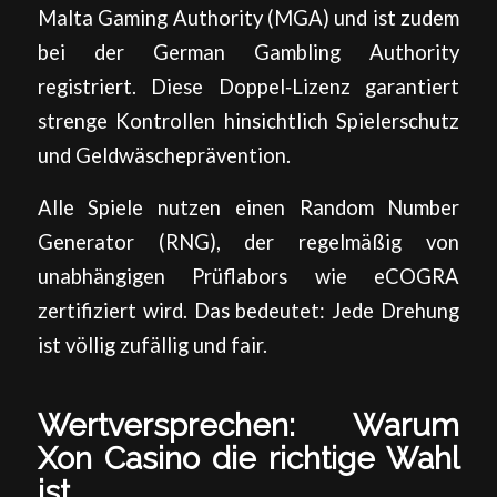
Malta Gaming Authority (MGA) und ist zudem
bei der German Gambling Authority
registriert. Diese Doppel‑Lizenz garantiert
strenge Kontrollen hinsichtlich Spielerschutz
und Geldwäscheprävention.
Alle Spiele nutzen einen Random Number
Generator (RNG), der regelmäßig von
unabhängigen Prüflabors wie eCOGRA
zertifiziert wird. Das bedeutet: Jede Drehung
ist völlig zufällig und fair.
Wertversprechen: Warum
Xon Casino die richtige Wahl
ist