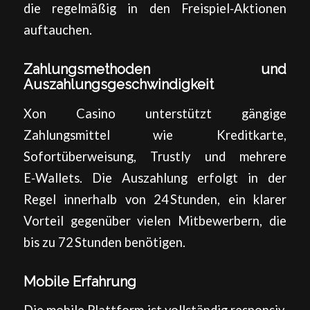
die regelmäßig in den Freispiel‑Aktionen
auftauchen.
Zahlungsmethoden und
Auszahlungsgeschwindigkeit
Xon Casino unterstützt gängige
Zahlungsmittel wie Kreditkarte,
Sofortüberweisung, Trustly und mehrere
E‑Wallets. Die Auszahlung erfolgt in der
Regel innerhalb von 24 Stunden, ein klarer
Vorteil gegenüber vielen Mitbewerbern, die
bis zu 72 Stunden benötigen.
Mobile Erfahrung