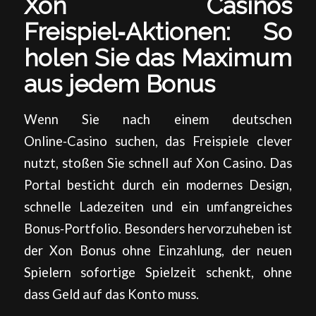
Xon Casinos
Freispiel‑Aktionen: So
holen Sie das Maximum
aus jedem Bonus
Wenn Sie nach einem deutschen
Online‑Casino suchen, das Freispiele clever
nutzt, stoßen Sie schnell auf Xon Casino. Das
Portal besticht durch ein modernes Design,
schnelle Ladezeiten und ein umfangreiches
Bonus‑Portfolio. Besonders hervorzuheben ist
der Xon Bonus ohne Einzahlung, der neuen
Spielern sofortige Spielzeit schenkt, ohne
dass Geld auf das Konto muss.