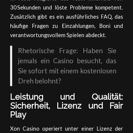
30 Sekunden und löste Probleme kompetent.
Zusätzlich gibt es ein ausführliches FAQ, das
häufige Fragen zu Einzahlungen, Boni und
verantwortungsvollem Spielen abdeckt.
Rhetorische Frage: Haben Sie
jemals ein Casino besucht, das
Sie sofort mit einem kostenlosen
Dreh belohnt?
Leistung und Qualität:
Sicherheit, Lizenz und Fair
Play
Xon Casino operiert unter einer Lizenz der