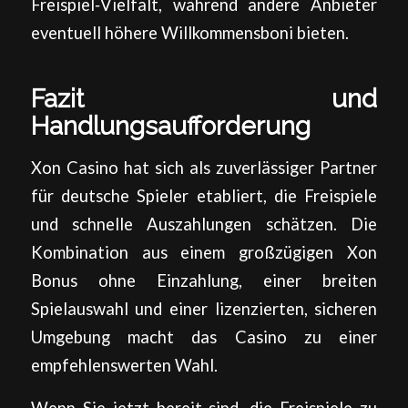
Freispiel‑Vielfalt, während andere Anbieter
eventuell höhere Willkommensboni bieten.
Fazit und
Handlungsaufforderung
Xon Casino hat sich als zuverlässiger Partner
für deutsche Spieler etabliert, die Freispiele
und schnelle Auszahlungen schätzen. Die
Kombination aus einem großzügigen Xon
Bonus ohne Einzahlung, einer breiten
Spielauswahl und einer lizenzierten, sicheren
Umgebung macht das Casino zu einer
empfehlenswerten Wahl.
Wenn Sie jetzt bereit sind, die Freispiele zu