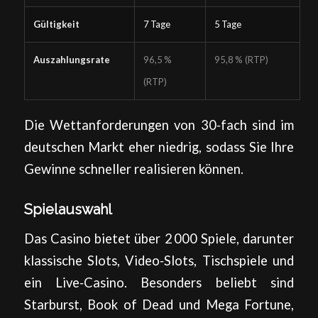
Gültigkeit
7 Tage
5 Tage
Auszahlungsrate
96,5 %
95,8 % (RTP)
(RTP)
Die Wettanforderungen von 30‑fach sind im
deutschen Markt eher niedrig, sodass Sie Ihre
Gewinne schneller realisieren können.
Spielauswahl
Das Casino bietet über 2 000 Spiele, darunter
klassische Slots, Video‑Slots, Tischspiele und
ein Live‑Casino. Besonders beliebt sind
Starburst, Book of Dead und Mega Fortune,