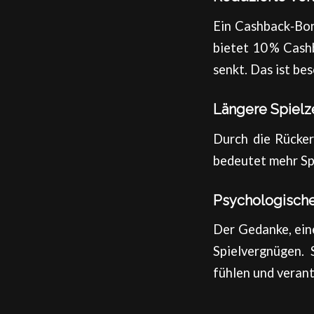
Ein Cashback‑Bon
bietet 10 % Cashb
senkt. Das ist bes
Längere Spielz
Durch die Rücker
bedeutet mehr Spi
Psychologische
Der Gedanke, ein
Spielvergnügen. 
fühlen und veran