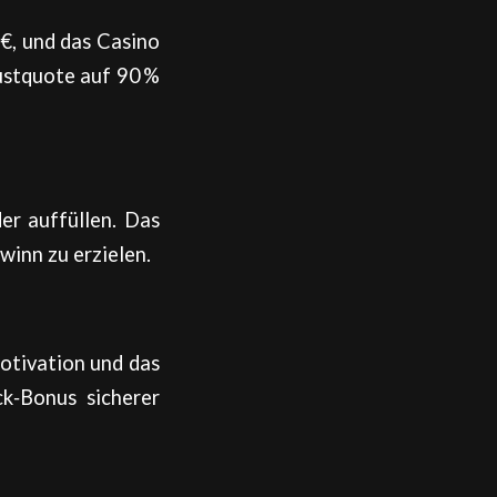
€, und das Casino
lustquote auf 90 %
er auffüllen. Das
winn zu erzielen.
otivation und das
ck‑Bonus sicherer