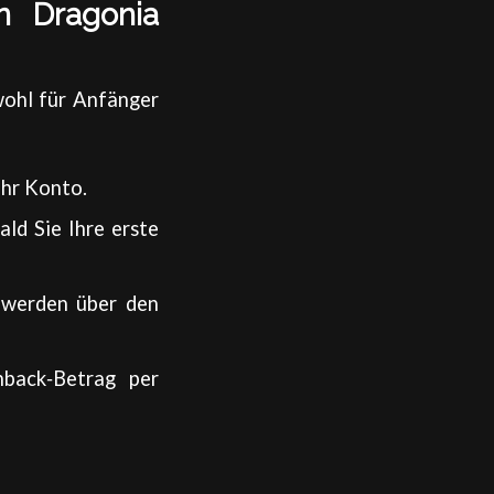
n Dragonia
wohl für Anfänger
Ihr Konto.
ld Sie Ihre erste
n werden über den
back‑Betrag per