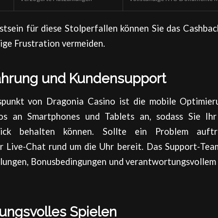
tsein für diese Stolperfallen können Sie das Cashbac
ige Frustration vermeiden.
ahrung und Kundensupport
spunkt von Dragonia Casino ist die mobile Optimie
los an Smartphones und Tablets an, sodass Sie Ih
lick behalten können. Sollte ein Problem auftr
r Live‑Chat rund um die Uhr bereit. Das Support‑Team
lungen, Bonusbedingungen und verantwortungsvollem S
ungsvolles Spielen