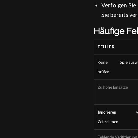
Verfolgen Sie 
Sie bereits ve
Häufige Fe
FEHLER
Keine Spielauswa
prüfen
Zu hohe Einsätze
Ignorieren v
Zeitrahmen
Fehlende Verifizierung