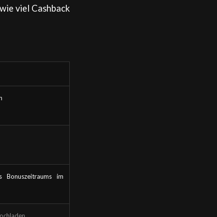
 wie viel Cashback
n
s Bonuszeitraums im
ochladen