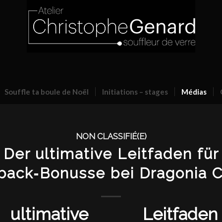
Souffle ta boule de Noël
Initiations – stages
Médias
NON CLASSIFIÉ(E)
Der ultimative Leitfaden für
back‑Bonusse bei Dragonia C
ltimative Leitfad