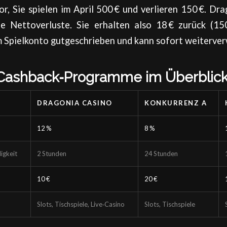
vor, Sie spielen im April 500 € und verlieren 150 €. Dr
e Nettoverluste. Sie erhalten also 18 € zurück (150 
m Spielkonto gutgeschrieben und kann sofort weiterve
 Cashback‑Programme im Überblic
DRAGONIA CASINO
KONKURRENZ A
12 %
8 %
igkeit
2 Stunden
24 Stunden
10 €
20 €
Slots, Tischspiele, Live‑Casino
Slots, Tischspiele