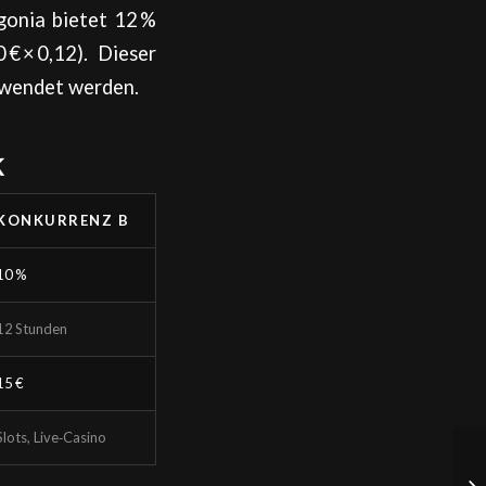
agonia bietet 12 %
€ × 0,12). Dieser
rwendet werden.
k
KONKURRENZ B
10 %
12 Stunden
15 €
Slots, Live‑Casino
Gu
ne