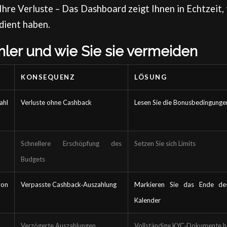
Ihre Verluste – Das Dashboard zeigt Ihnen in Echtzeit,
rdient haben.
hler und wie Sie sie vermeiden
KONSEQUENZ
LÖSUNG
hl
Verluste ohne Cashback
Lesen Sie die Bonusbedingunge
Schnellere Erschöpfung des
Setzen Sie sich Limits
Budgets
on
Verpasste Cashback‑Auszahlung
Markieren Sie das Ende de
Kalender
Verzögerte Auszahlungen
Vollständige KYC‑Dokumente h