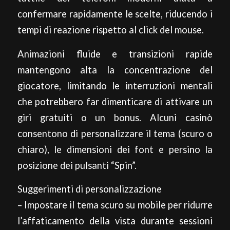
confermare rapidamente le scelte, riducendo i
tempi di reazione rispetto al click del mouse.
Animazioni fluide e transizioni rapide
mantengono alta la concentrazione del
giocatore, limitando le interruzioni mentali
che potrebbero far dimenticare di attivare un
giri gratuiti o un bonus. Alcuni casinò
consentono di personalizzare il tema (scuro o
chiaro), le dimensioni dei font e persino la
posizione dei pulsanti “Spin”.
Suggerimenti di personalizzazione
– Impostare il tema scuro su mobile per ridurre
l’affaticamento della vista durante sessioni