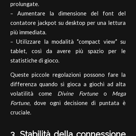
prolungate.
– Aumentare la dimensione del font del
contatore jackpot su desktop per una lettura
più immediata.
– Utilizzare la modalità “compact view” su
tablet, così da avere più spazio per le
statistiche di gioco.
Queste piccole regolazioni possono fare la
differenza quando si gioca a giochi ad alta
volatilità come
Divine Fortune
o
Mega
Fortune
, dove ogni decisione di puntata è
cruciale.
3. Stabilità della connessione