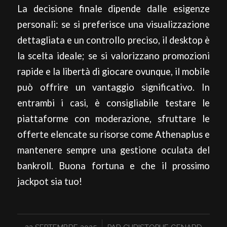
La decisione finale dipende dalle esigenze
personali: se si preferisce una visualizzazione
dettagliata e un controllo preciso, il desktop è
la scelta ideale; se si valorizzano promozioni
rapide e la libertà di giocare ovunque, il mobile
può offrire un vantaggio significativo. In
entrambi i casi, è consigliabile testare le
piattaforme con moderazione, sfruttare le
offerte elencate su risorse come Athenaplus e
mantenere sempre una gestione oculata del
bankroll. Buona fortuna e che il prossimo
jackpot sia tuo!