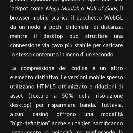
jackpot come
Mega Moolah
o
Hall of Gods
, il
browser mobile scarica il pacchetto WebGL
da un nodo a pochi chilometri di distanza,
mentre il desktop può sfruttare una
connessione via cavo più stabile per caricare
lo stesso contenuto in meno di un secondo.
La compressione del codice è un altro
elemento distintivo. Le versioni mobile spesso
utilizzano HTML5 ottimizzato e riduzioni di
asset (texture a 50 % della risoluzione
desktop) per risparmiare banda. Tuttavia,
alcuni casinò offrono una modalità
“high‑definition” anche su tablet, sacrificando
leggermente la velocità ma migliorando la