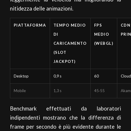
nitidezza delle animazioni.
PIATTAFORMA
TEMPO MEDIO
FPS
CDN
DI
MEDIO
PRI
CARICAMENTO
(WEBGL)
(SLOT
JACKPOT)
Desktop
0,9 s
60
Cloud
Mobile
1,3 s
45‑55
Akam
Benchmark effettuati da laboratori
indipendenti mostrano che la differenza di
frame per secondo è più evidente durante le