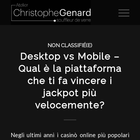
NON CLASSIFIÉ(E)
Desktop vs Mobile –
Qual è la piattaforma
che ti fa vincere i
jackpot più
velocemente?
Negli ultimi anni i casinò online più popolari