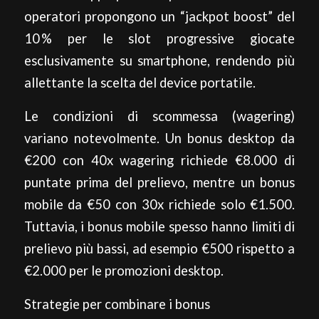
operatori propongono un “jackpot boost” del
10 % per le slot progressive giocate
esclusivamente su smartphone, rendendo più
allettante la scelta del device portatile.
Le condizioni di scommessa (wagering)
variano notevolmente. Un bonus desktop da
€200 con 40x wagering richiede €8.000 di
puntate prima del prelievo, mentre un bonus
mobile da €50 con 30x richiede solo €1.500.
Tuttavia, i bonus mobile spesso hanno limiti di
prelievo più bassi, ad esempio €500 rispetto a
€2.000 per le promozioni desktop.
Strategie per combinare i bonus