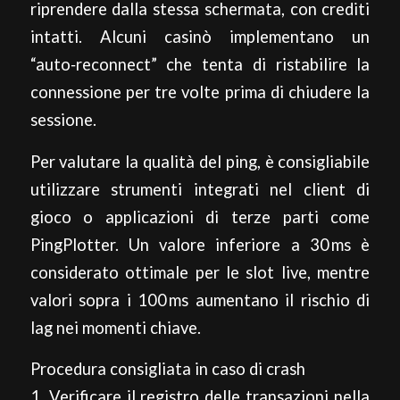
riprendere dalla stessa schermata, con crediti
intatti. Alcuni casinò implementano un
“auto‑reconnect” che tenta di ristabilire la
connessione per tre volte prima di chiudere la
sessione.
Per valutare la qualità del ping, è consigliabile
utilizzare strumenti integrati nel client di
gioco o applicazioni di terze parti come
PingPlotter. Un valore inferiore a 30 ms è
considerato ottimale per le slot live, mentre
valori sopra i 100 ms aumentano il rischio di
lag nei momenti chiave.
Procedura consigliata in caso di crash
1. Verificare il registro delle transazioni nella