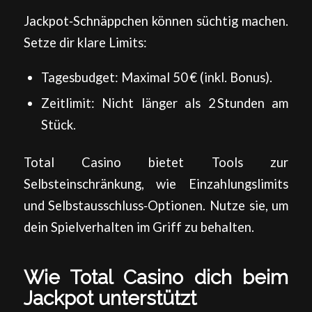
Jackpot‑Schnäppchen können süchtig machen.
Setze dir klare Limits:
Tagesbudget: Maximal 50 € (inkl. Bonus).
Zeitlimit: Nicht länger als 2 Stunden am
Stück.
Total Casino bietet Tools zur
Selbsteinschränkung, wie Einzahlungslimits
und Selbstausschluss‑Optionen. Nutze sie, um
dein Spielverhalten im Griff zu behalten.
Wie Total Casino dich beim
Jackpot unterstützt