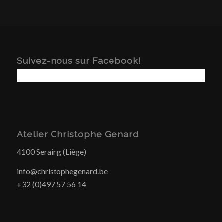
Suivez-nous sur Facebook!
Atelier Christophe Genard
4100 Seraing (Liège)
info@christophegenard.be
+32 (0)497 57 56 14