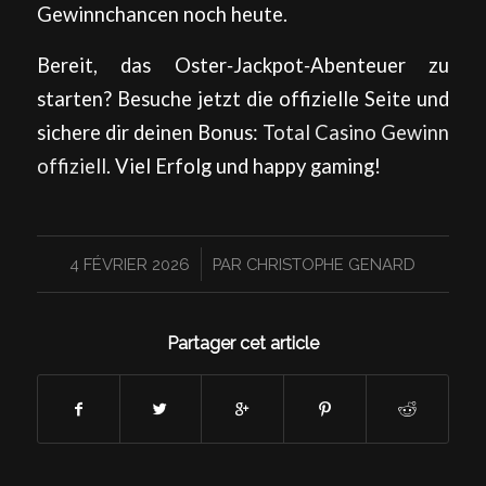
Gewinnchancen noch heute.
Bereit, das Oster‑Jackpot‑Abenteuer zu
starten? Besuche jetzt die offizielle Seite und
sichere dir deinen Bonus:
Total Casino Gewinn
offiziell
. Viel Erfolg und happy gaming!
/
4 FÉVRIER 2026
PAR
CHRISTOPHE GENARD
Partager cet article