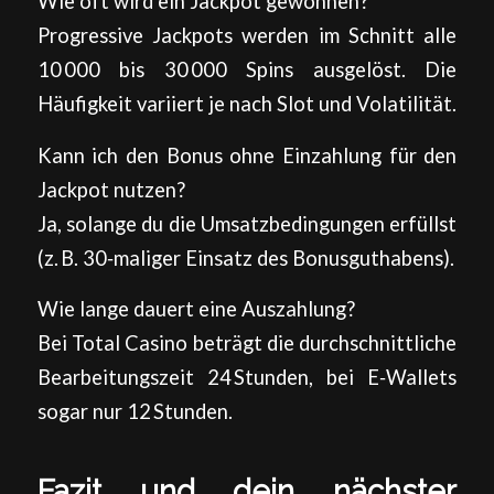
Wie oft wird ein Jackpot gewonnen?
Progressive Jackpots werden im Schnitt alle
10 000 bis 30 000 Spins ausgelöst. Die
Häufigkeit variiert je nach Slot und Volatilität.
Kann ich den Bonus ohne Einzahlung für den
Jackpot nutzen?
Ja, solange du die Umsatzbedingungen erfüllst
(z. B. 30‑maliger Einsatz des Bonusguthabens).
Wie lange dauert eine Auszahlung?
Bei Total Casino beträgt die durchschnittliche
Bearbeitungszeit 24 Stunden, bei E‑Wallets
sogar nur 12 Stunden.
Fazit und dein nächster