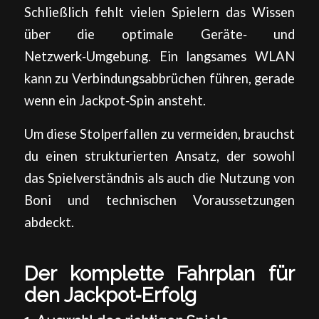
Schließlich fehlt vielen Spielern das Wissen
über die optimale Geräte‑ und
Netzwerk‑Umgebung. Ein langsames WLAN
kann zu Verbindungsabbrüchen führen, gerade
wenn ein Jackpot‑Spin ansteht.
Um diese Stolperfallen zu vermeiden, brauchst
du einen strukturierten Ansatz, der sowohl
das Spielverständnis als auch die Nutzung von
Boni und technischen Voraussetzungen
abdeckt.
Der komplette Fahrplan für
den Jackpot‑Erfolg