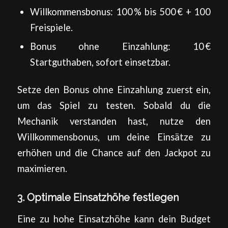
Willkommensbonus: 100 % bis 500 € + 100
Freispiele.
Bonus ohne Einzahlung: 10 €
Startguthaben, sofort einsetzbar.
Setze den Bonus ohne Einzahlung zuerst ein,
um das Spiel zu testen. Sobald du die
Mechanik verstanden hast, nutze den
Willkommensbonus, um deine Einsätze zu
erhöhen und die Chance auf den Jackpot zu
maximieren.
3. Optimale Einsatzhöhe festlegen
Eine zu hohe Einsatzhöhe kann dein Budget