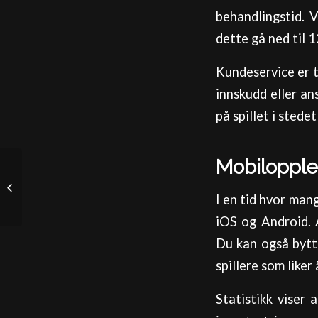
behandlingstid. 
dette gå ned til 1
Kundeservice er t
innskudd eller ans
på spillet i stedet
Mobilopple
Guida Introduttiva alle Scommesse
sul Tennis – Come Scegliere il Sito
I en tid hvor mang
Giusto...
iOS og Android. A
Du kan også bytte
spillere som liker
Statistikk viser 