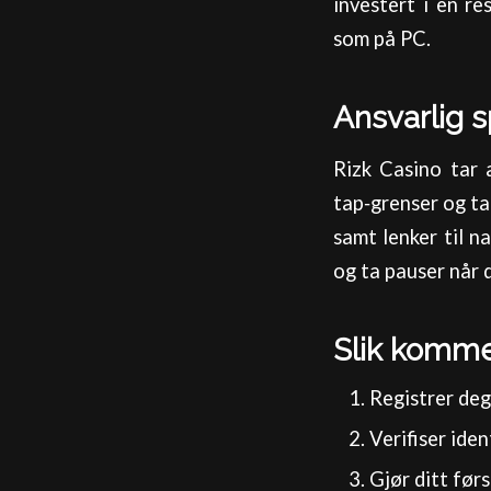
investert i en re
som på PC.
Ansvarlig s
Rizk Casino tar a
tap‑grenser og tap
samt lenker til na
og ta pauser når d
Slik komme
Registrer de
Verifiser ide
Gjør ditt før