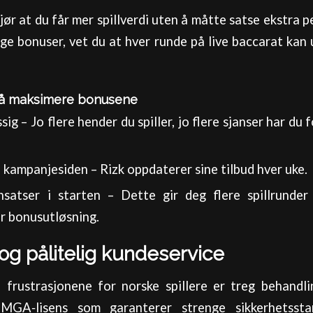
ør at du får mer spillverdi uten å måtte satse ekstra pe
dige bonuser, vet du at hver runde på live baccarat kan 
r å maksimere bonusene
sig – Jo flere hender du spiller, jo flere sjanser har du
kampanjesiden – Rizk oppdaterer sine tilbud hver uke.
nsatser i starten – Dette gir deg flere spillrunde
r bonusutløsning.
og pålitelig kundeservice
 frustrasjonene for norske spillere er treg behandli
MGA‑lisens som garanterer strenge sikkerhetssta