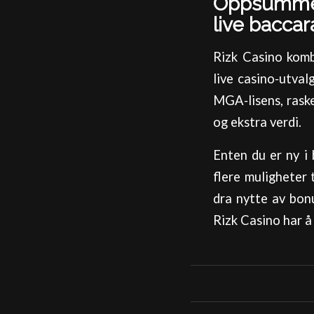
Oppsummeri
live baccar
Rizk Casino komb
live casino‑utval
MGA‑lisens, rask
og ekstra verdi.
Enten du er ny i 
flere muligheter 
dra nytte av bon
Rizk Casino har å 