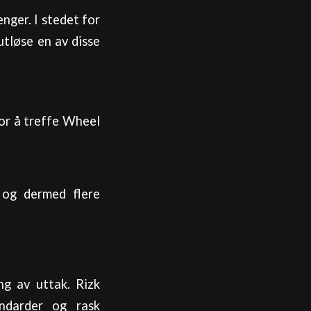
nger. I stedet for
utløse en av disse
 for å treffe Wheel
r og dermed flere
ng av uttak. Rizk
ndarder og rask