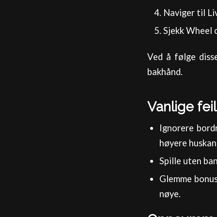
Naviger til L
Sjekk Wheel o
Ved å følge diss
bakhånd.
Vanlige fei
Ignorere bordr
høyere huskan
Spille uten ban
Glemme bonusv
nøye.