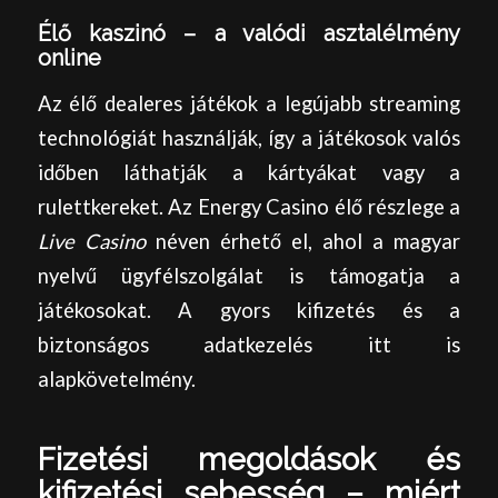
Élő kaszinó – a valódi asztalélmény
online
Az élő dealeres játékok a legújabb streaming
technológiát használják, így a játékosok valós
időben láthatják a kártyákat vagy a
rulettkereket. Az Energy Casino élő részlege a
Live Casino
néven érhető el, ahol a magyar
nyelvű ügyfélszolgálat is támogatja a
játékosokat. A gyors kifizetés és a
biztonságos adatkezelés itt is
alapkövetelmény.
Fizetési megoldások és
kifizetési sebesség – miért