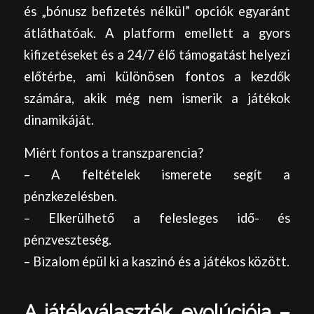
és „bónusz befizetés nélkül” opciók egyaránt
átláthatóak. A platform emellett a gyors
kifizetéseket és a 24/7 élő támogatást helyezi
előtérbe, ami különösen fontos a kezdők
számára, akik még nem ismerik a játékok
dinamikáját.
Miért fontos a transzparencia?
– A feltételek ismerete segít a
pénzkezelésben.
– Elkerülhető a felesleges idő- és
pénzveszteség.
– Bizalom épül ki a kaszinó és a játékos között.
A játékválaszték evolúciója –