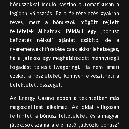
bónuszokkal induló kaszinó automatikusan a
legjobb választás. Ez a feltételezés gyakran
téves, mert a bónuszok mögött rejtett
feltételek állhatnak. Például egy „bónusz
befizetés nélkül” ajánlat csábító, de a
nyeremények kifizetése csak akkor lehetséges,
ha a játékos egy meghatározott mennyiségű
fogadást teljesít (wagering). Ha nem ismeri
ezeket a részleteket, könnyen elveszítheti a
befektetett összeget.
Az Energy Casino ebben a tekintetben más
megközelítést alkalmaz. Az oldal világosan
feltünteti a bónusz feltételeket, és a magyar
játékosok számára elérhető „üdvözlő bónusz”