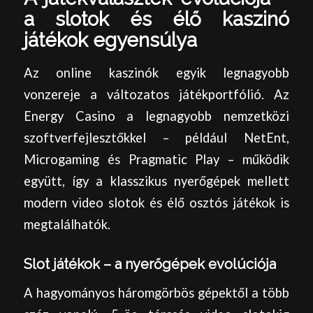
a slotok és élő kaszinó
játékok egyensúlya
Az online kaszinók egyik legnagyobb
vonzereje a változatos játékportfólió. Az
Energy Casino a legnagyobb nemzetközi
szoftverfejlesztőkkel – például NetEnt,
Microgaming és Pragmatic Play – működik
együtt, így a klasszikus nyerőgépek mellett
modern video slotok és élő osztós játékok is
megtalálhatók.
Slot játékok – a nyerőgépek evolúciója
A hagyományos háromgörbös gépektől a több