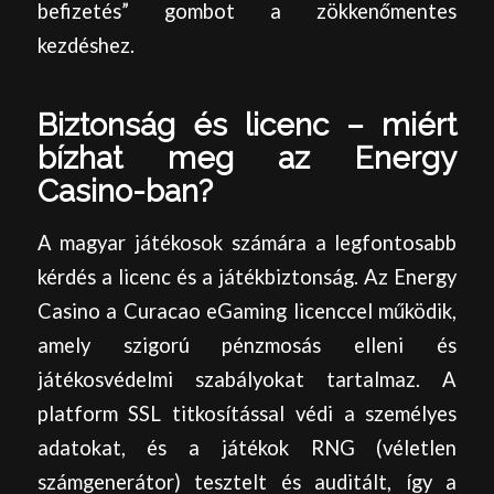
befizetés” gombot a zökkenőmentes
kezdéshez.
Biztonság és licenc – miért
bízhat meg az Energy
Casino-ban?
A magyar játékosok számára a legfontosabb
kérdés a licenc és a játékbiztonság. Az Energy
Casino a Curacao eGaming licenccel működik,
amely szigorú pénzmosás elleni és
játékosvédelmi szabályokat tartalmaz. A
platform SSL titkosítással védi a személyes
adatokat, és a játékok RNG (véletlen
számgenerátor) tesztelt és auditált, így a