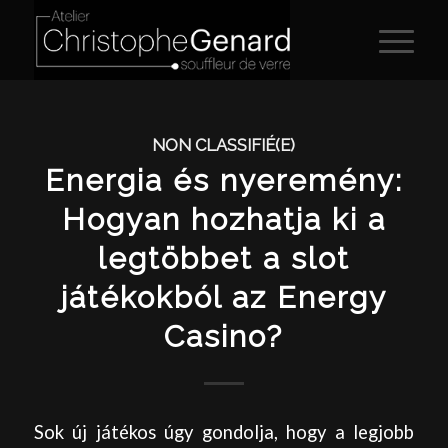
NON CLASSIFIÉ(E)
Energia és nyeremény:
Hogyan hozhatja ki a
legtöbbet a slot
játékokból az Energy
Casino?
Sok új játékos úgy gondolja, hogy a legjobb