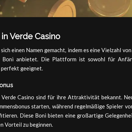
 in Verde Casino
sich einen Namen gemacht, indem es eine Vielzahl von
 Boni anbietet. Die Plattform ist sowohl für Anfän
 perfekt geeignet.
Bonus
Verde Casino sind für ihre Attraktivität bekannt. Ne
mmensbonus starten, während regelmäßige Spieler von
tieren. Diese Boni bieten eine großartige Gelegenhei
n Vorteil zu beginnen.