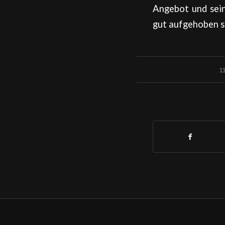
Angebot und seine
gut aufgehoben s
1