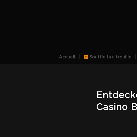
Accueil
Souffle ta citrouille
Entdecke
Casino B