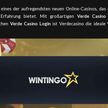
 eines der aufregendsten neuen Online-Casinos, das 
e Erfahrung bietet. Mit großartigen
Verde Casino
ichen
Verde Casino Login
ist Verdecasino die ideale