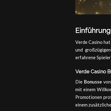
Einführung
Verde Casino hat 
und großzügigen
erfahrene Spieler
Verde Casino 
Die
Bonusse
von 
mit einem Willko
Promotionen profi
einem zusätzliche