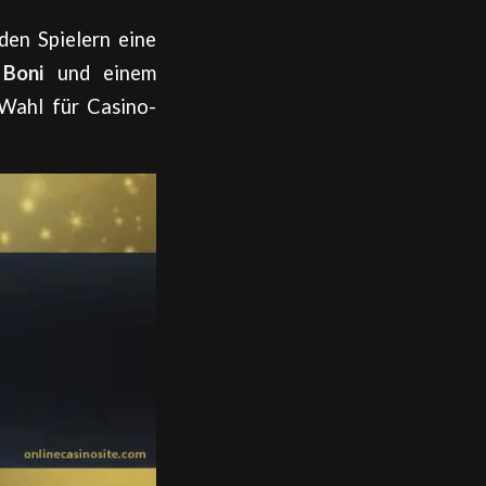
den Spielern eine
 Boni
und einem
 Wahl für Casino-