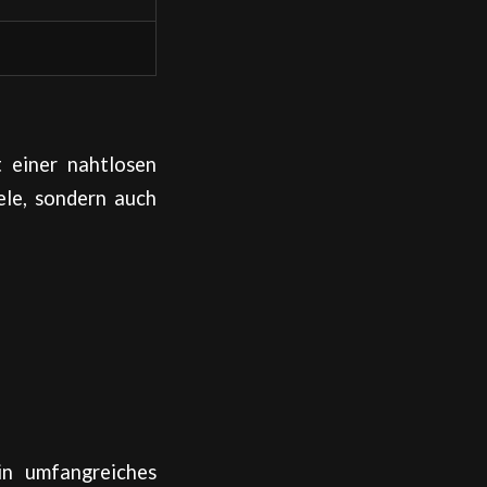
 einer nahtlosen
ele, sondern auch
in umfangreiches