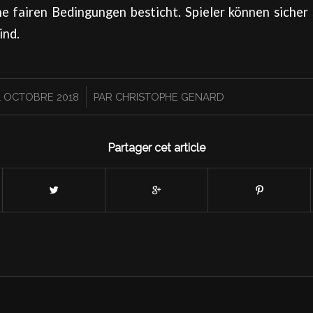
 fairen Bedingungen besticht. Spieler können sicher s
ind.
/
1 OCTOBRE 2018
PAR
CHRISTOPHE GENARD
Partager cet article