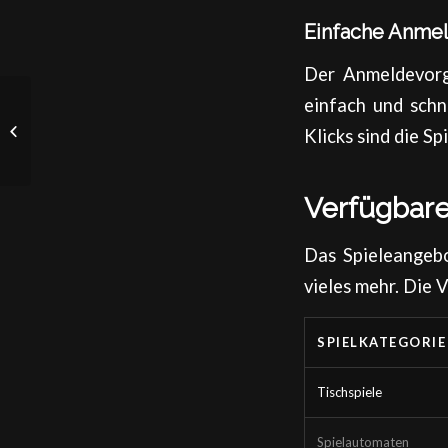
Einfache Anme
Der Anmeldevorg
einfach und schn
Praktisks ceļvedis tiešsaistes kazino
Klicks sind die Sp
spēlēšanai: no reģistrācijas līdz...
Verfügbare
Das Spieleangebo
vieles mehr. Die V
SPIELKATEGORIE
Tischspiele
Spielautomaten