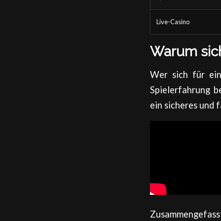
Live-Casino
Warum sich
Wer sich für e
Spielerfahrung b
ein sicheres und f
Zusammengefasst