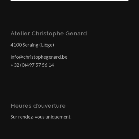
Atelier Christophe Genard
4100 Seraing (Liège)
info@christophegenard.be
+32 (0)497 57 56 14
Heures d’ouverture
Sur rendez-vous uniquement.