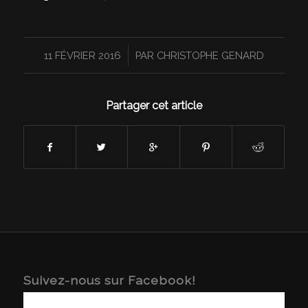
/
11 FÉVRIER 2016
PAR
CHRISTOPHE GENARD
Partager cet article
Suivez-nous sur Facebook!