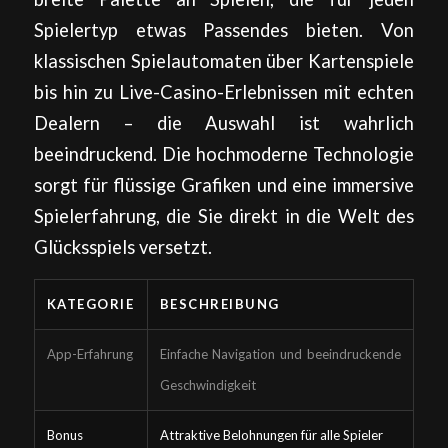
Spielertyp etwas Passendes bieten. Von
klassischen Spielautomaten über Kartenspiele
bis hin zu Live-Casino-Erlebnissen mit echten
Dealern – die Auswahl ist wahrlich
beeindruckend. Die hochmoderne Technologie
sorgt für flüssige Grafiken und eine immersive
Spielerfahrung, die Sie direkt in die Welt des
Glücksspiels versetzt.
KATEGORIE
BESCHREIBUNG
App-Erfahrung
Einfache Navigation und beeindruckende
Geschwindigkeit
Bonus
Attraktive Belohnungen für alle Spieler