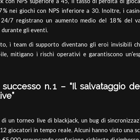
ck con NPS superiore a 45, il tasso di perdita di gioca
7 % nei giochi con NPS inferiore a 30. Inoltre, i cas
t 24/7 registrano un aumento medio del 18 % del va
durante gli eventi.
to, i team di supporto diventano gli eroi invisibili 
ile, mitigano i rischi operativi e garantiscono un’es
i successo n. 1 – “Il salvataggio del
ive”
 di un torneo live di blackjack, un bug di sincronizz
 12 giocatori in tempo reale. Alcuni hanno visto una 
 €5.000, provocando confusione, richieste di rimborso 