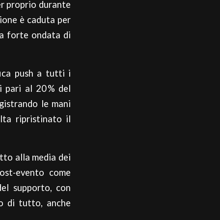
er proprio durante
sione è caduta per
na forte ondata di
ca push a tutti i
 pari al 20 % del
egistrando le mani
a ripristinato il
etto alla media dei
 post‑evento come
del supporto, con
o di tutto, anche