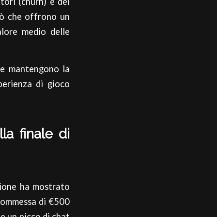
tori (churn) è del
inò che offrono un
lore medio delle
che mantengono la
perienza di gioco
la finale di
azione ha mostrato
scommessa di €500
e un picco di chat