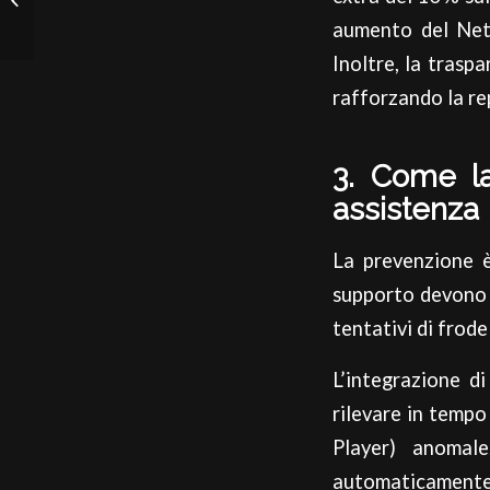
Xon...
aumento del Net 
Inoltre, la trasp
rafforzando la re
3. Come la
assistenza
La prevenzione è 
supporto devono pr
tentativi di frode
L’integrazione di
rilevare in tempo
Player) anomal
automaticamente 