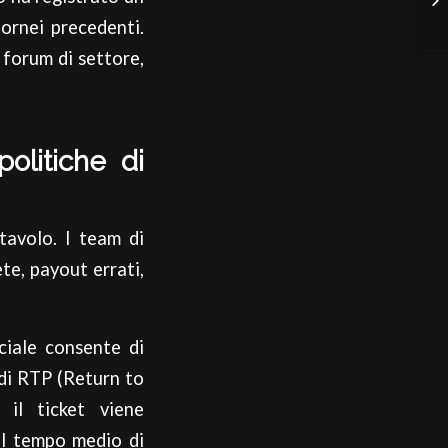
de
ornei precedenti.
 forum di settore,
olitiche di
 tavolo. I team di
te, payout errati,
iciale consente di
 di RTP (Return to
il ticket viene
il tempo medio di