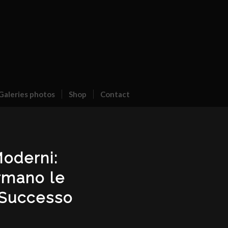
Galeries photos
Shop
Contact
Moderni:
rmano le
i Successo