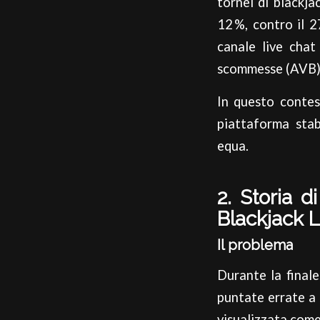
tornei di blackja
12 %, contro il 2
canale live cha
scommesse (AVB) 
In questo contes
piattaforma stab
equa.
2. Storia d
Blackjack L
Il problema
Durante la finale
puntate errate a
visualizzata come