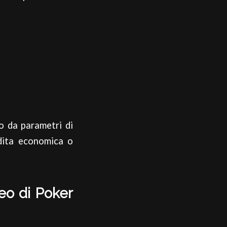
o da parametri di
rdita economica o
neo di Poker