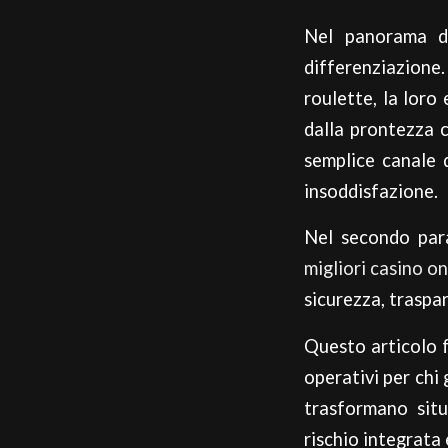
Nel panorama de
differenziazione.
roulette, la loro
dalla prontezza c
semplice canale d
insoddisfazione.
Nel secondo para
migliori casino on
sicurezza, traspar
Questo articolo f
operativi per chi
trasformano situ
rischio integrata 