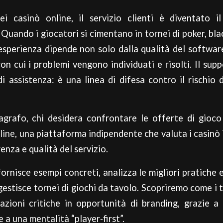
i casinò online, il servizio clienti è diventato i
 Quando i giocatori si cimentano in tornei di poker, bla
 esperienza dipende non solo dalla qualità del softwa
on cui i problemi vengono individuati e risolti. Il sup
i assistenza: è una linea di difesa contro il rischio d
grafo, chi desidera confrontare le offerte di gioco
line
, una piattaforma indipendente che valuta i casinò i
enza e qualità del servizio.
ornisce esempi concreti, analizza le migliori pratiche 
 gestisce tornei di giochi da tavolo. Scopriremo come i 
azioni critiche in opportunità di branding, grazie a
e a una mentalità “player‑first”.