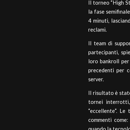
Il torneo “High S
la fase semifinal
4 minuti, lascian
reclami.
Il team di suppo
partecipanti, sp
loro bankroll per
precedenti per c
server.
Il risultato è sta
tornei interrott
“eccellente”. Le
commenti come: “
quando la tecnolog