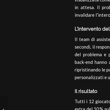
in attesa. Il pr
invalidare l’intero
L’intervento de
Il team di assist
secondi, il respon
del problema e p
back‑end hanno an
ripristinando le 
personalizzati e u
Il risultato
Tutti i 12 giocat
5 unverzichtbare Tipps für ein
extra del 10 % su
erfolgreiches Live‑Casino‑Erlebnis bei