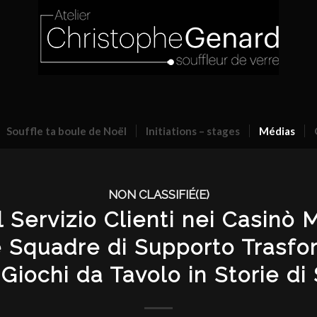
Souffle ta boule de Noël
Initiations – stages
Médias
NON CLASSIFIÉ(E)
l Servizio Clienti nei Casinò 
 Squadre di Supporto Trasfo
 Giochi da Tavolo in Storie d