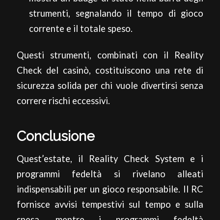
strumenti, segnalando il tempo di gioco
corrente e il totale speso.
Questi strumenti, combinati con il Reality
Check del casinò, costituiscono una rete di
sicurezza solida per chi vuole divertirsi senza
correre rischi eccessivi.
Conclusione
Quest’estate, il Reality Check System e i
programmi fedeltà si rivelano alleati
indispensabili per un gioco responsabile. Il RC
fornisce avvisi tempestivi sul tempo e sulla
spesa, mentre i programmi fedeltà