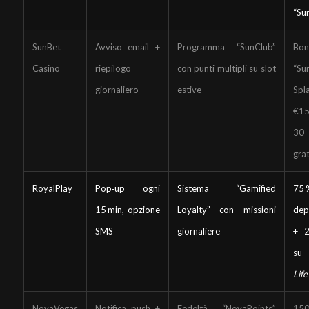
“Su
SunBet
Avviso email +
Programma “SunClub”
Bon
Casino
riepilogo
con punti multipli su slot
“Su
giornaliero
estive
Spl
€1
30
grat
RoyalPlay
Pop‑up ogni
Sistema “Gamified
75
15 min, opzione
Loyalty” con missioni
dep
SMS
giornaliere
+ 2
s
Life
NovaVegas
Notifica push +
Fedeltà “NovaPoints”
150