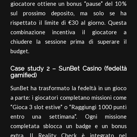
giocatore ottiene un bonus “pause” del 10 %
sul prossimo deposito, ma solo se ha
rispettato il limite di €30 al giorno. Questa
combinazione incentiva il giocatore a
chiudere la sessione prima di superare il
budget.
Case study 2 – SunBet Casino (fedeltà
gamified)
SunBet ha trasformato la fedeltà in un gioco
a parte: i giocatori completano missioni come
“Gioca 3 slot estive” o “Raggiungi 1 000 punti
entro una settimana”. Ogni missione
completata sblocca un badge e un bonus
extra. Il Reality Check è integrato nel