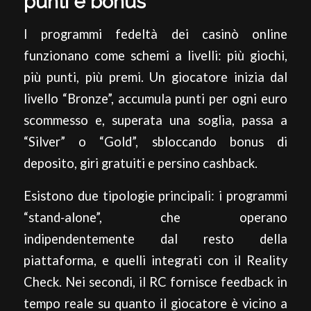
punti e bonus
I programmi fedeltà dei casinò online
funzionano come schemi a livelli: più giochi,
più punti, più premi. Un giocatore inizia dal
livello “Bronze”, accumula punti per ogni euro
scommesso e, superata una soglia, passa a
“Silver” o “Gold”, sbloccando bonus di
deposito, giri gratuiti e persino cashback.
Esistono due tipologie principali: i programmi
“stand‑alone”, che operano
indipendentemente dal resto della
piattaforma, e quelli integrati con il Reality
Check. Nei secondi, il RC fornisce feedback in
tempo reale su quanto il giocatore è vicino a