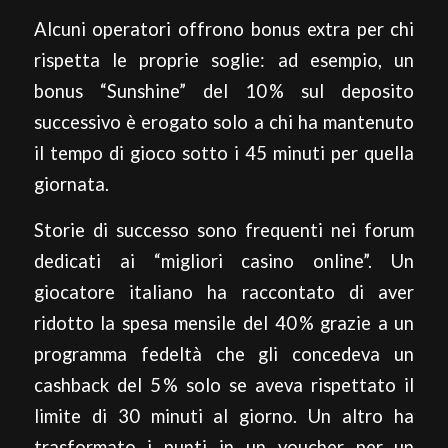
Alcuni operatori offrono bonus extra per chi
rispetta le proprie soglie: ad esempio, un
bonus “Sunshine” del 10 % sul deposito
successivo è erogato solo a chi ha mantenuto
il tempo di gioco sotto i 45 minuti per quella
giornata.
Storie di successo sono frequenti nei forum
dedicati ai “migliori casino online”. Un
giocatore italiano ha raccontato di aver
ridotto la spesa mensile del 40 % grazie a un
programma fedeltà che gli concedeva un
cashback del 5 % solo se aveva rispettato il
limite di 30 minuti al giorno. Un altro ha
trasformato i punti in un voucher per un