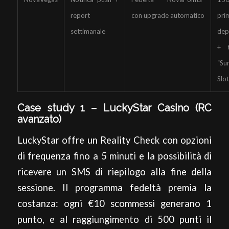
report
con upgrade automatico
pri
settimanale
dep
+ t
“Su
Slot
Case study 1 – LuckyStar Casino (RC
avanzato)
LuckyStar offre un Reality Check con opzioni
di frequenza fino a 5 minuti e la possibilità di
ricevere un SMS di riepilogo alla fine della
sessione. Il programma fedeltà premia la
costanza: ogni €10 scommessi generano 1
punto, e al raggiungimento di 500 punti il