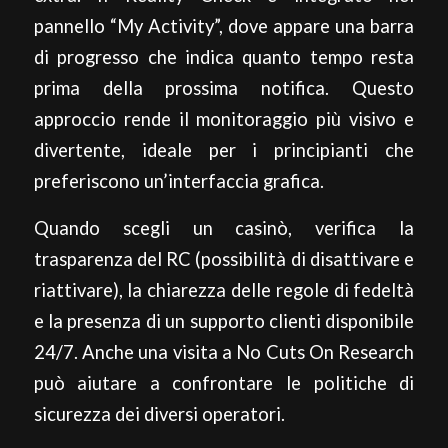
pannello “My Activity”, dove appare una barra
di progresso che indica quanto tempo resta
prima della prossima notifica. Questo
approccio rende il monitoraggio più visivo e
divertente, ideale per i principianti che
preferiscono un’interfaccia grafica.
Quando scegli un casinò, verifica la
trasparenza del RC (possibilità di disattivare e
riattivare), la chiarezza delle regole di fedeltà
e la presenza di un supporto clienti disponibile
24/7. Anche una visita a No Cuts On Research
può aiutare a confrontare le politiche di
sicurezza dei diversi operatori.