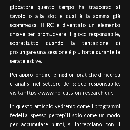
giocatore quanto tempo ha trascorso al
tavolo o alla slot e qual è la somma già
scommessa. Il RC è diventato un elemento
chiave per promuovere il gioco responsabile,
soprattutto quando la tentazione di
prolungare una sessione è più forte durante le
serate estive.
Per approfondire le migliori pratiche di ricerca
e analisi nel settore del gioco responsabile,
visita
https://www.no-cuts-on-research.eu/
.
In questo articolo vedremo come i programmi
fedeltà, spesso percepiti solo come un modo
per accumulare punti, si intrecciano con il