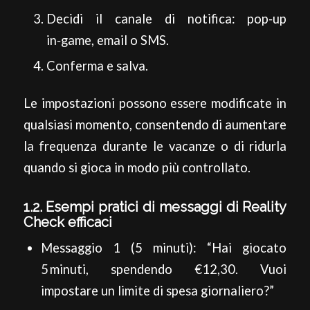
Decidi il canale di notifica: pop‑up
in‑game, email o SMS.
Conferma e salva.
Le impostazioni possono essere modificate in
qualsiasi momento, consentendo di aumentare
la frequenza durante le vacanze o di ridurla
quando si gioca in modo più controllato.
1.2. Esempi pratici di messaggi di Reality
Check efficaci
Messaggio 1 (5 minuti): “Hai giocato
5 minuti, spendendo €12,30. Vuoi
impostare un limite di spesa giornaliero?”