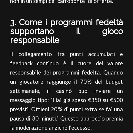
non in un semplice “carroponte” di offerte.
3. Come i programmi fedeltà
supportano il gioco
responsabile
Il collegamento tra punti accumulati e
feedback continuo è il cuore del valore
responsabile dei programmi fedeltà. Quando
un giocatore raggiunge il 70 % del budget
settimanale, il casinò può inviare un
messaggio tipo: “Hai già speso €350 su €500
previsti. Ottieni 20 % di punti extra se fai una
pausa di 30 minuti.” Questo approccio premia
la moderazione anziché l’eccesso.