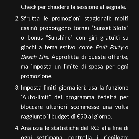
Check per chiudere la sessione al segnale.
Sfrutta le promozioni stagionali: molti
casinò propongono tornei “Sunset Slots”
o bonus “Sunshine” con giri gratuiti su
giochi a tema estivo, come
Fruit Party
o
Beach Life
. Approfitta di queste offerte,
ma imposta un limite di spesa per ogni
promozione.
Imposta limiti giornalieri: usa la funzione
“Auto‑limit” del programma fedeltà per
bloccare ulteriori scommesse una volta
raggiunto il budget di €50 al giorno.
Analizza le statistiche del RC: alla fine di
ogni settimana, controlla il riepilogo: