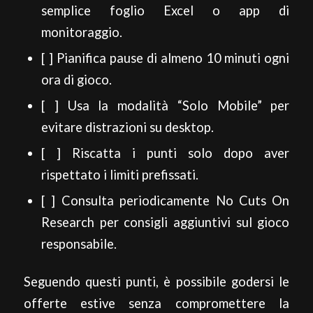
semplice foglio Excel o app di
monitoraggio.
[ ] Pianifica pause di almeno 10 minuti ogni
ora di gioco.
[ ] Usa la modalità “Solo Mobile” per
evitare distrazioni su desktop.
[ ] Riscatta i punti solo dopo aver
rispettato i limiti prefissati.
[ ] Consulta periodicamente No Cuts On
Research per consigli aggiuntivi sul gioco
responsabile.
Seguendo questi punti, è possibile godersi le
offerte estive senza compromettere la