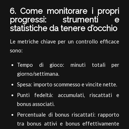
6. Come monitorare i propri
progressi: strumenti e
statistiche da tenere d’occhio
Le metriche chiave per un controllo efficace
sono:
Tempo di gioco: minuti totali per
giorno/settimana.
Spesa: importo scommesso e vincite nette.
Punti fedeltà: accumulati, riscattati e
bonus associati.
Percentuale di bonus riscattati: rapporto
tra bonus attivi e bonus effettivamente