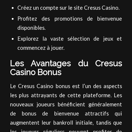
Créez un compte sur le site Cresus Casino.
Profitez des promotions de bienvenue
disponibles.
Explorez la vaste sélection de jeux et
commencez à jouer.
Les Avantages du Cresus
Casino Bonus
Le Cresus Casino bonus est l’un des aspects
les plus attrayants de cette plateforme. Les
nouveaux joueurs bénéficient généralement
de bonus de bienvenue attractifs qui
augmentent leur bankroll initiale, tandis que
les joueurs réguliers peuvent profiter de