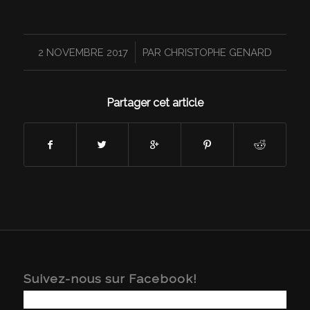
/
2 NOVEMBRE 2017
PAR
CHRISTOPHE GENARD
Partager cet article
Suivez-nous sur Facebook!