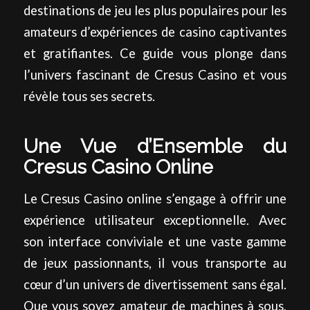
destinations de jeu les plus populaires pour les
amateurs d’expériences de casino captivantes
et gratifiantes. Ce guide vous plonge dans
l’univers fascinant de Cresus Casino et vous
révèle tous ses secrets.
Une Vue d’Ensemble du
Cresus Casino Online
Le Cresus Casino online s’engage à offrir une
expérience utilisateur exceptionnelle. Avec
son interface conviviale et une vaste gamme
de jeux passionnants, il vous transporte au
cœur d’un univers de divertissement sans égal.
Que vous soyez amateur de machines à sous,