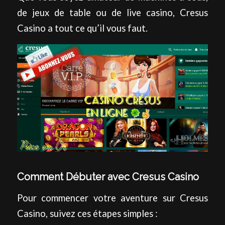
de jeux de table ou de live casino, Cresus
Casino a tout ce qu’il vous faut.
Comment Débuter avec Cresus Casino
Pour commencer votre aventure sur Cresus
Casino, suivez ces étapes simples :