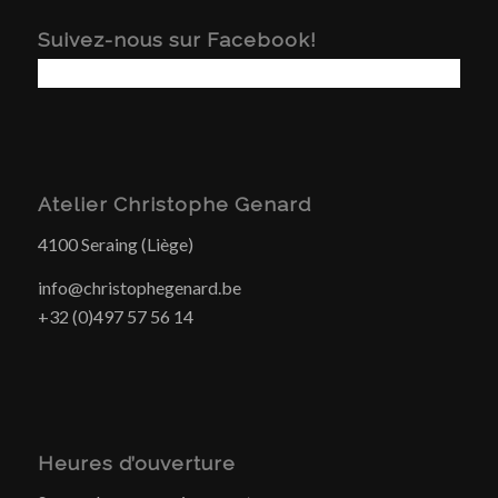
Suivez-nous sur Facebook!
Atelier Christophe Genard
4100 Seraing (Liège)
info@christophegenard.be
+32 (0)497 57 56 14
Heures d’ouverture