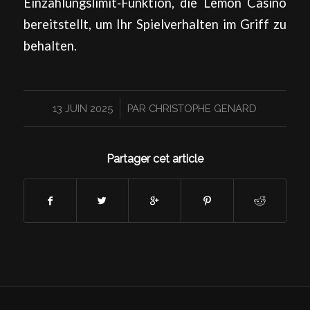
Einzahlungslimit‑Funktion, die Lemon Casino
bereitstellt, um Ihr Spielverhalten im Griff zu
behalten.
/
13 JUIN 2025
PAR
CHRISTOPHE GENARD
Partager cet article