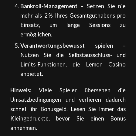
Bankroll‑Management
– Setzen Sie nie
mehr als 2 % Ihres Gesamtguthabens pro
Einsatz, um lange Sessions zu
ermöglichen.
Verantwortungsbewusst spielen
–
Nutzen Sie die Selbstausschluss‑ und
Limits‑Funktionen, die Lemon Casino
anbietet.
Hinweis:
Viele Spieler übersehen die
Umsatzbedingungen und verlieren dadurch
schnell ihr Bonusgeld. Lesen Sie immer das
Kleingedruckte, bevor Sie einen Bonus
annehmen.