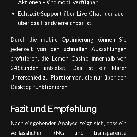
Aktionen – sind mobil verfügbar.
Echtzeit‑Support
über Live‑Chat, der auch
über das Handy erreichbar ist.
Durch die mobile Optimierung können Sie
jederzeit von den schnellen Auszahlungen
profitieren, die Lemon Casino innerhalb von
24 Stunden anbietet. Das ist ein klarer
Unterschied zu Plattformen, die nur über den
Desktop funktionieren.
Fazit und Empfehlung
Nach eingehender Analyse zeigt sich, dass ein
verlässlicher RNG und transparente