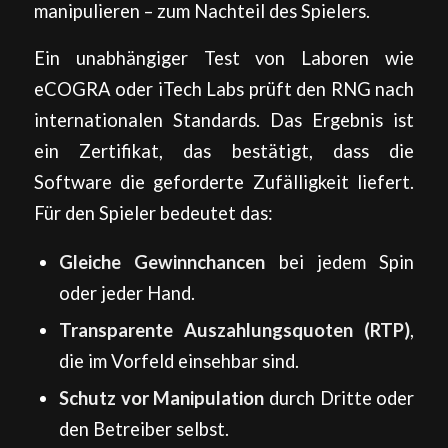
manipulieren – zum Nachteil des Spielers.
Ein unabhängiger Test von Laboren wie
eCOGRA oder iTech Labs prüft den RNG nach
internationalen Standards. Das Ergebnis ist
ein Zertifikat, das bestätigt, dass die
Software die geforderte Zufälligkeit liefert.
Für den Spieler bedeutet das:
Gleiche Gewinnchancen
bei jedem Spin
oder jeder Hand.
Transparente Auszahlungsquoten (RTP)
,
die im Vorfeld einsehbar sind.
Schutz vor Manipulation
durch Dritte oder
den Betreiber selbst.