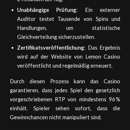
Unabhängige Prüfung
: Ein externer
Auditor testet Tausende von Spins und
Handlungen, um statistische
Gleichverteilung sicherzustellen.
Zertifikatsveröffentlichung
: Das Ergebnis
wird auf der Website von Lemon Casino
veröffentlicht und regelmäßig erneuert.
Durch diesen Prozess kann das Casino
garantieren, dass jedes Spiel den gesetzlich
vorgeschriebenen RTP von mindestens 96 %
einhält. Spieler sehen sofort, dass die
Gewinnchancen nicht manipuliert sind.