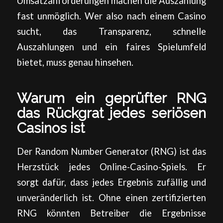
Umsatzanforderungen machen die Auszahlung
fast unmöglich. Wer also nach einem Casino
sucht, das Transparenz, schnelle
Auszahlungen und ein faires Spielumfeld
bietet, muss genau hinsehen.
Warum ein geprüfter RNG
das Rückgrat jedes seriösen
Casinos ist
Der Random Number Generator (RNG) ist das
Herzstück jedes Online‑Casino‑Spiels. Er
sorgt dafür, dass jedes Ergebnis zufällig und
unveränderlich ist. Ohne einen zertifizierten
RNG könnten Betreiber die Ergebnisse