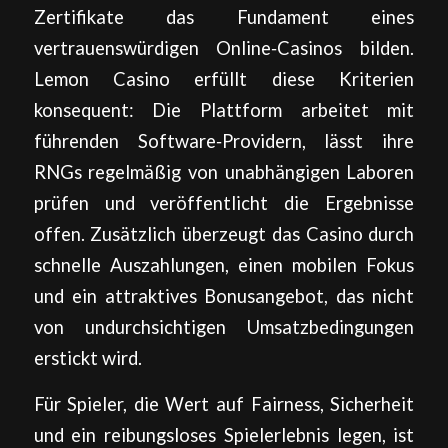
Zertifikate das Fundament eines
vertrauenswürdigen Online‑Casinos bilden.
Lemon Casino erfüllt diese Kriterien
konsequent: Die Plattform arbeitet mit
führenden Software‑Providern, lässt ihre
RNGs regelmäßig von unabhängigen Laboren
prüfen und veröffentlicht die Ergebnisse
offen. Zusätzlich überzeugt das Casino durch
schnelle Auszahlungen, einen mobilen Fokus
und ein attraktives Bonusangebot, das nicht
von undurchsichtigen Umsatzbedingungen
erstickt wird.
Für Spieler, die Wert auf Fairness, Sicherheit
und ein reibungsloses Spielerlebnis legen, ist