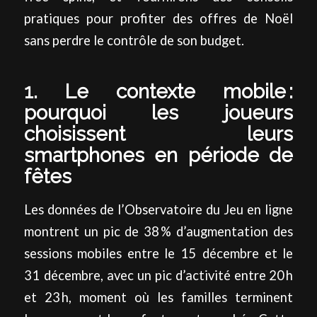
pratiques pour profiter des offres de Noël
sans perdre le contrôle de son budget.
1. Le contexte mobile :
pourquoi les joueurs
choisissent leurs
smartphones en période de
fêtes
Les données de l’Observatoire du Jeu en ligne
montrent un pic de 38 % d’augmentation des
sessions mobiles entre le 15 décembre et le
31 décembre, avec un pic d’activité entre 20 h
et 23 h, moment où les familles terminent