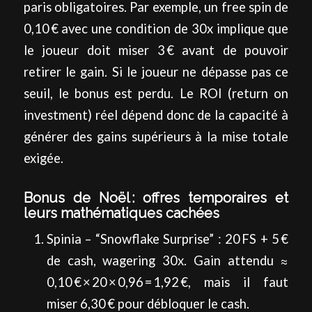
paris obligatoires. Par exemple, un free spin de
0,10 € avec une condition de 30x implique que
le joueur doit miser 3 € avant de pouvoir
retirer le gain. Si le joueur ne dépasse pas ce
seuil, le bonus est perdu. Le ROI (return on
investment) réel dépend donc de la capacité à
générer des gains supérieurs à la mise totale
exigée.
Bonus de Noël : offres temporaires et
leurs mathématiques cachées
Spinia – “Snowflake Surprise” : 20 FS + 5 €
de cash, wagering 30x. Gain attendu ≈
0,10 € × 20 × 0,96 = 1,92 €, mais il faut
miser 6,30 € pour débloquer le cash.