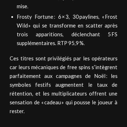
mise.
Frosty Fortune : 6 × 3, 30 paylines, « Frost
Wild » qui se transforme en scatter après
trois apparitions, déclenchant 5 FS
supplémentaires. RTP 95,9 %.
Ces titres sont privilégiés par les opérateurs
car leurs mécaniques de free spins s’intègrent
parfaitement aux campagnes de Noël : les
symboles festifs augmentent le taux de
rétention, et les multiplicateurs offrent une
sensation de « cadeau » qui pousse le joueur à
rester.