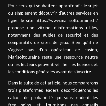
Pour ceux qui souhaitent approfondir le sujet
ou simplement découvrir d’autres services en
ligne, le site
https://www.marisoltouraine.fr/
propose une vitrine d’informations utiles,
notamment des guides de sécurité et des
comparatifs de sites de jeux. Bien qu’il ne
s’agisse pas d’un opérateur de casino,
Marisoltouraine reste une ressource neutre
où les lecteurs peuvent vérifier les licences et
les conditions générales avant de s’inscrire.
Dans la suite de cet article, nous comparerons
trois plateformes leaders, décortiquerons les
calculs de probabilité qui sous-tendent les
free spins, et fournirons des conseils