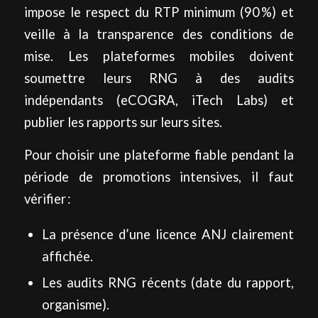
impose le respect du RTP minimum (90 %) et
veille à la transparence des conditions de
mise. Les plateformes mobiles doivent
soumettre leurs RNG à des audits
indépendants (eCOGRA, iTech Labs) et
publier les rapports sur leurs sites.
Pour choisir une plateforme fiable pendant la
période de promotions intensives, il faut
vérifier :
La présence d’une licence ANJ clairement
affichée.
Les audits RNG récents (date du rapport,
organisme).