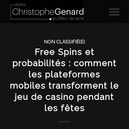
NON CLASSIFIÉ(E)
Free Spins et
probabilités : comment
les plateformes
mobiles transforment le
jeu de casino pendant
les fêtes