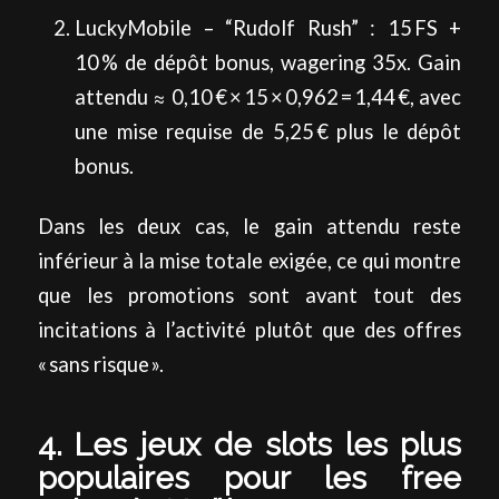
LuckyMobile – “Rudolf Rush” : 15 FS +
10 % de dépôt bonus, wagering 35x. Gain
attendu ≈ 0,10 € × 15 × 0,962 = 1,44 €, avec
une mise requise de 5,25 € plus le dépôt
bonus.
Dans les deux cas, le gain attendu reste
inférieur à la mise totale exigée, ce qui montre
que les promotions sont avant tout des
incitations à l’activité plutôt que des offres
« sans risque ».
4. Les jeux de slots les plus
populaires pour les free