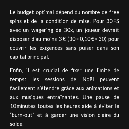
Le budget optimal dépend du nombre de free
spins et de la condition de mise. Pour 30 FS
avec un wagering de 30x, un joueur devrait
disposer d’au moins 3 € (30 × 0,10 € × 30) pour
couvrir les exigences sans puiser dans son
capital principal.
Enfin, il est crucial de fixer une limite de
temps : les sessions de Noël peuvent
facilement s’étendre grâce aux animations et
aux musiques entraînantes. Une pause de
10 minutes toutes les heures aide à éviter le
“burn‑out” et à garder une vision claire du
solde.