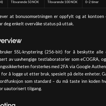
H)
Tilsvarende 50 NOK
Tilsvarende 100 NOK
0–2 timer
ever at bonusomsetningen er oppfylt og at kontoen er 
 deg enkelt overvåke status på uttak.
verview
uker SSL-kryptering (256-bit) for å beskytte alle 
ifisert av uavhengige testlaboratorier som eCOGRA, o
ingssikkerheten forsterkes med 2FA via Google Authen
d for å logge ut etter bruk, spesielt på delte enheter
sordfunksjon som standard – du må taste inn koden h
or uautorisert tilgang.
oting