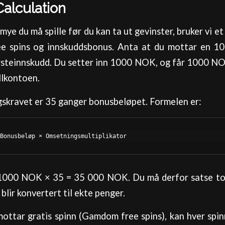
alculation
mye du må spille før du kan ta ut gevinster, bruker vi e
 spins og innskuddsbonus. Anta at du mottar en 10
teinnskudd. Du setter inn 1000 NOK, og får 1000 NOK
lkontoen.
kravet er 35 ganger bonusbeløpet. Formelen er:
Bonusbeløp × Omsetningsmultiplikator
t: 1000 NOK × 35 = 35 000 NOK. Du må derfor satse 
blir konvertert til ekte penger.
mottar gratis spinn (Gamdom free spins), kan hver spin