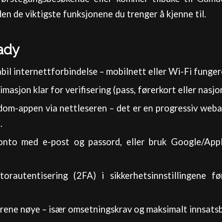
en de viktigste funksjonene du trenger å kjenne til.
ady
abil internettforbindelse – mobilnett eller Wi-Fi funger
imasjon klar for verifisering (pass, førerkort eller nasjo
om-appen via nettleseren – det er en progressiv weba
.
nto med e-post og passord, eller bruk Google/Appl
torautentisering (2FA) i sikkerhetsinnstillingene f
rene nøye – især omsetningskrav og maksimalt innsatsbe