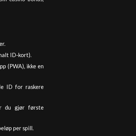
er.
nalt ID-kort).
pp (PWA), ikke en
e ID for raskere
ør du gjør første
løp per spill.