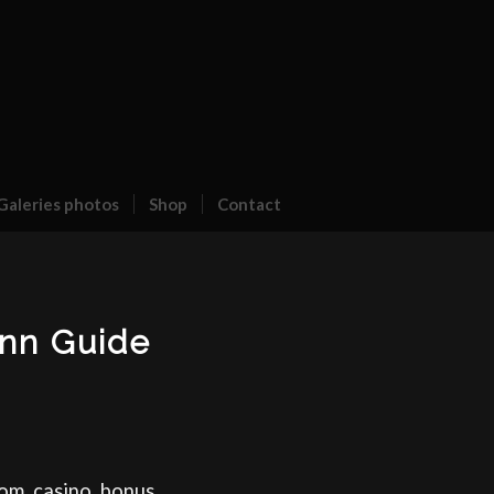
Galeries photos
Shop
Contact
inn Guide
m casino bonus
,