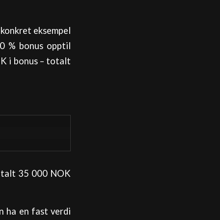
t konkret eksempel
0 % bonus opptil
 i bonus – totalt
totalt 35 000 NOK
n ha en fast verdi