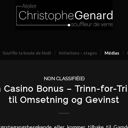
Souffle ta boule de Noël
Initiations – stages
Médias
NON CLASSIFIÉ(E)
asino Bonus – Trinn-for-Tr
til Omsetning og Gevinst
førstegangsbesøkende eller kommer tilbake til
Gamdo