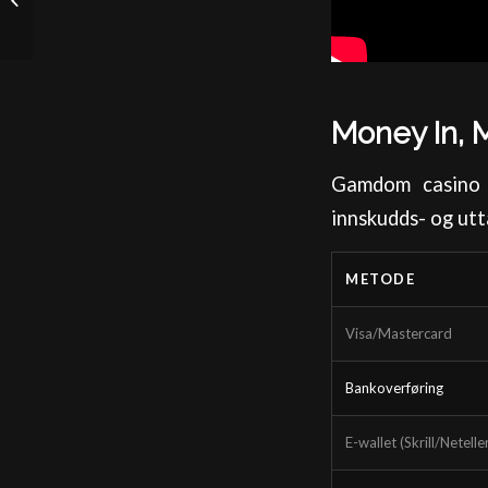
kroku
Money In, 
Gamdom casino s
innskudds- og utt
METODE
Visa/Mastercard
Bankoverføring
E-wallet (Skrill/Netelle