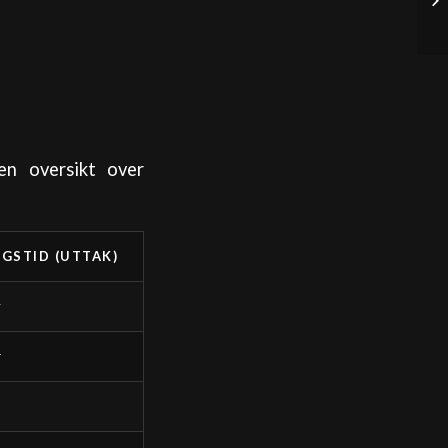
per
en oversikt over
GSTID (UTTAK)
r
r