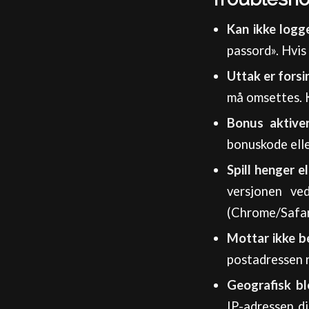
Kan ikke logge
passord». Hvis
Uttak er forsi
må omsettes. K
Bonus aktiver
bonuskode elle
Spill henger el
versjonen ve
(Chrome/Safar
Mottar ikke b
postadressen r
Geografisk bl
IP-adressen di