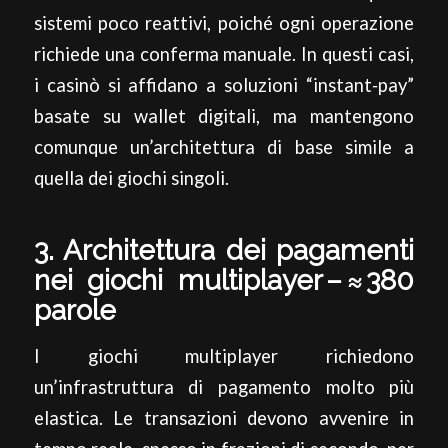
sistemi poco reattivi, poiché ogni operazione
richiede una conferma manuale. In questi casi,
i casinò si affidano a soluzioni “instant‑pay”
basate su wallet digitali, ma mantengono
comunque un’architettura di base simile a
quella dei giochi singoli.
3. Architettura dei pagamenti
nei giochi multiplayer – ≈ 380
parole
I giochi multiplayer richiedono
un’infrastruttura di pagamento molto più
elastica. Le transazioni devono avvenire in