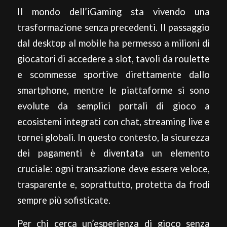
Il mondo dell’iGaming sta vivendo una
trasformazione senza precedenti. Il passaggio
dal desktop al mobile ha permesso a milioni di
giocatori di accedere a slot, tavoli da roulette
e scommesse sportive direttamente dallo
smartphone, mentre le piattaforme si sono
evolute da semplici portali di gioco a
ecosistemi integrati con chat, streaming live e
tornei globali. In questo contesto, la sicurezza
dei pagamenti è diventata un elemento
cruciale: ogni transazione deve essere veloce,
trasparente e, soprattutto, protetta da frodi
sempre più sofisticate.
Per chi cerca un’esperienza di gioco senza