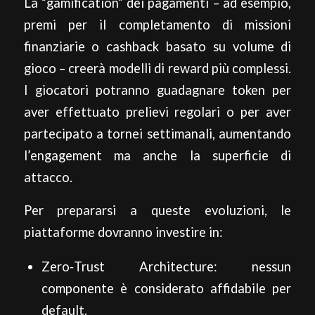
La “gamification” dei pagamenti – ad esempio,
premi per il completamento di missioni
finanziarie o cashback basato su volume di
gioco – creerà modelli di reward più complessi.
I giocatori potranno guadagnare token per
aver effettuato prelievi regolari o per aver
partecipato a tornei settimanali, aumentando
l’engagement ma anche la superficie di
attacco.
Per prepararsi a queste evoluzioni, le
piattaforme dovranno investire in:
Zero‑Trust Architecture: nessun
componente è considerato affidabile per
default.