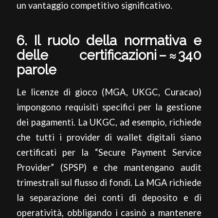
un vantaggio competitivo significativo.
6. Il ruolo della normativa e
delle certificazioni – ≈ 340
parole
Le licenze di gioco (MGA, UKGC, Curacao)
impongono requisiti specifici per la gestione
dei pagamenti. La UKGC, ad esempio, richiede
che tutti i provider di wallet digitali siano
certificati per la “Secure Payment Service
Provider” (SPSP) e che mantengano audit
trimestrali sul flusso di fondi. La MGA richiede
la separazione dei conti di deposito e di
operatività, obbligando i casinò a mantenere