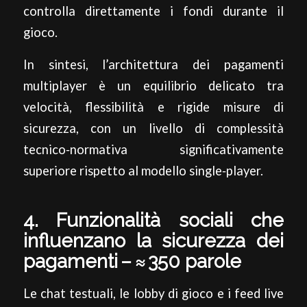
controlla direttamente i fondi durante il
gioco.
In sintesi, l’architettura dei pagamenti
multiplayer è un equilibrio delicato tra
velocità, flessibilità e rigide misure di
sicurezza, con un livello di complessità
tecnico‑normativa significativamente
superiore rispetto al modello single‑player.
4. Funzionalità sociali che
influenzano la sicurezza dei
pagamenti – ≈ 350 parole
Le chat testuali, le lobby di gioco e i feed live