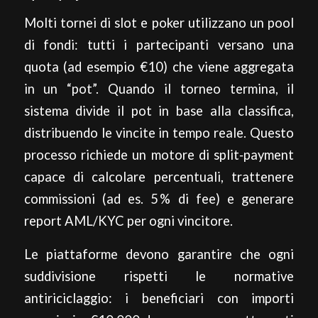
Molti tornei di slot e poker utilizzano un pool
di fondi: tutti i partecipanti versano una
quota (ad esempio €10) che viene aggregata
in un “pot”. Quando il torneo termina, il
sistema divide il pot in base alla classifica,
distribuendo le vincite in tempo reale. Questo
processo richiede un motore di split‑payment
capace di calcolare percentuali, trattenere
commissioni (ad es. 5 % di fee) e generare
report AML/KYC per ogni vincitore.
Le piattaforme devono garantire che ogni
suddivisione rispetti le normative
antiriciclaggio: i beneficiari con importi