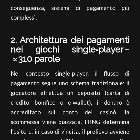
conseguenza, sistemi di pagamento più
complessi.
2. Architettura dei pagamenti
nei giochi single‑player –
≈ 310 parole
Nel contesto single‑player, il flusso di
pagamento segue uno schema tradizionale: il
giocatore effettua un deposito (carta di
credito, bonifico o e‑wallet), il denaro è
accreditato sul conto del casinò, la
scommessa viene piazzata, l’RNG determina
l’esito e, in caso di vincita, il prelievo avviene