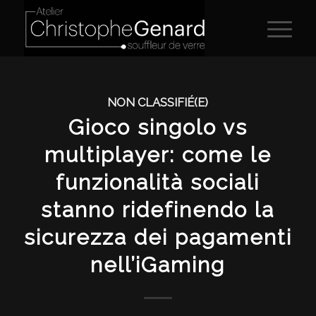
NON CLASSIFIÉ(E)
Gioco singolo vs
multiplayer: come le
funzionalità sociali
stanno ridefinendo la
sicurezza dei pagamenti
nell’iGaming