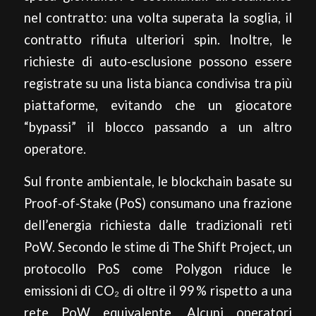
nel contratto: una volta superata la soglia, il
contratto rifiuta ulteriori spin. Inoltre, le
richieste di auto‑esclusione possono essere
registrate su una lista bianca condivisa tra più
piattaforme, evitando che un giocatore
“bypassi” il blocco passando a un altro
operatore.
Sul fronte ambientale, le blockchain basate su
Proof‑of‑Stake (PoS) consumano una frazione
dell’energia richiesta dalle tradizionali reti
PoW. Secondo le stime di The Shift Project, un
protocollo PoS come Polygon riduce le
emissioni di CO₂ di oltre il 99 % rispetto a una
rete PoW equivalente. Alcuni operatori