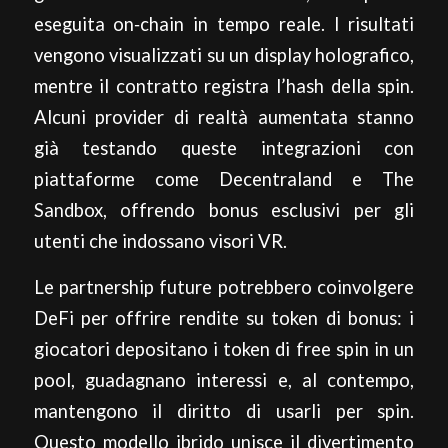
eseguita on‑chain in tempo reale. I risultati
vengono visualizzati su un display holografico,
mentre il contratto registra l’hash della spin.
Alcuni provider di realtà aumentata stanno
già testando queste integrazioni con
piattaforme come Decentraland e The
Sandbox, offrendo bonus esclusivi per gli
utenti che indossano visori VR.
Le partnership future potrebbero coinvolgere
DeFi per offrire rendite su token di bonus: i
giocatori depositano i token di free spin in un
pool, guadagnano interessi e, al contempo,
mantengono il diritto di usarli per spin.
Questo modello ibrido unisce il divertimento