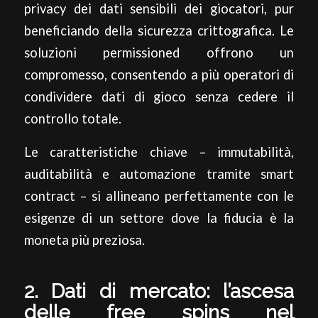
privacy dei dati sensibili dei giocatori, pur
beneficiando della sicurezza crittografica. Le
soluzioni permissioned offrono un
compromesso, consentendo a più operatori di
condividere dati di gioco senza cedere il
controllo totale.
Le caratteristiche chiave – immutabilità,
auditabilità e automazione tramite smart
contract – si allineano perfettamente con le
esigenze di un settore dove la fiducia è la
moneta più preziosa.
2. Dati di mercato: l’ascesa
delle free spins nel