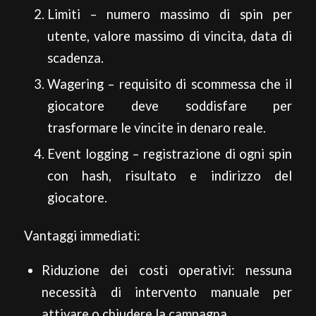
Limiti – numero massimo di spin per
utente, valore massimo di vincita, data di
scadenza.
Wagering – requisito di scommessa che il
giocatore deve soddisfare per
trasformare le vincite in denaro reale.
Event logging – registrazione di ogni spin
con hash, risultato e indirizzo del
giocatore.
Vantaggi immediati:
Riduzione dei costi operativi: nessuna
necessità di intervento manuale per
attivare o chiudere la campagna.