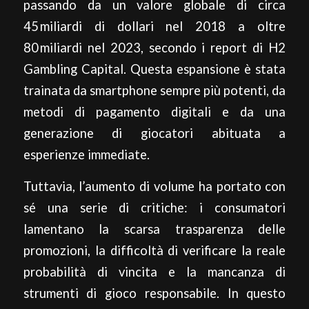
passando da un valore globale di circa
45 miliardi di dollari nel 2018 a oltre
80 miliardi nel 2023, secondo i report di H2
Gambling Capital. Questa espansione è stata
trainata da smartphone sempre più potenti, da
metodi di pagamento digitali e da una
generazione di giocatori abituata a
esperienze immediate.
Tuttavia, l’aumento di volume ha portato con
sé una serie di critiche: i consumatori
lamentano la scarsa trasparenza delle
promozioni, la difficoltà di verificare la reale
probabilità di vincita e la mancanza di
strumenti di gioco responsabile. In questo