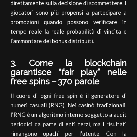
direttamente sulla decisione di scommettere. I
giocatori sono più propensi a partecipare a
promozioni quando possono verificare in
tempo reale la reale probabilità di vincita e
l’ammontare dei bonus distribuiti.
3. Come la blockchain
garantisce “fair play” nelle
free spins – 370 parole
Il cuore di ogni free spin è il generatore di
numeri casuali (RNG). Nei casinò tradizionali,
l’RNG è un algoritmo interno soggetto a audit
periodici da parte di enti terzi, ma i risultati
rimangono opachi per l’utente. Con la