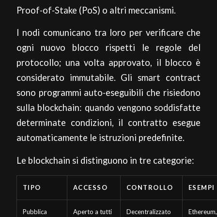
Proof‑of‑Stake (PoS) o altri meccanismi.
I nodi comunicano tra loro per verificare che
ogni nuovo blocco rispetti le regole del
protocollo; una volta approvato, il blocco è
considerato immutabile. Gli smart contract
sono programmi auto‑eseguibili che risiedono
sulla blockchain: quando vengono soddisfatte
determinate condizioni, il contratto esegue
automaticamente le istruzioni predefinite.
Le blockchain si distinguono in tre categorie:
TIPO
ACCESSO
CONTROLLO
ESEMPI
Pubblica
Aperto a tutti
Decentralizzato
Ethereum,