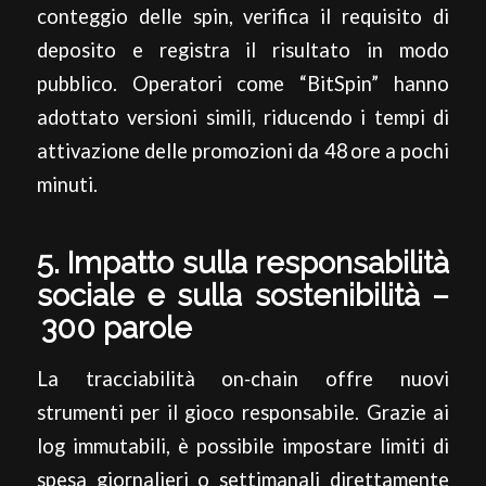
conteggio delle spin, verifica il requisito di
deposito e registra il risultato in modo
pubblico. Operatori come “BitSpin” hanno
adottato versioni simili, riducendo i tempi di
attivazione delle promozioni da 48 ore a pochi
minuti.
5. Impatto sulla responsabilità
sociale e sulla sostenibilità –
300 parole
La tracciabilità on‑chain offre nuovi
strumenti per il gioco responsabile. Grazie ai
log immutabili, è possibile impostare limiti di
spesa giornalieri o settimanali direttamente