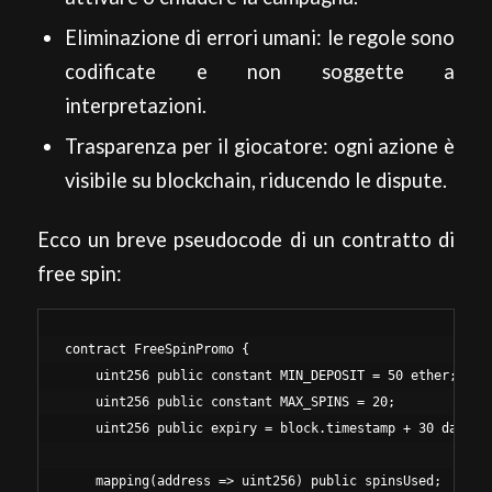
Eliminazione di errori umani: le regole sono
codificate e non soggette a
interpretazioni.
Trasparenza per il giocatore: ogni azione è
visibile su blockchain, riducendo le dispute.
Ecco un breve pseudocode di un contratto di
free spin:
contract FreeSpinPromo {

    uint256 public constant MIN_DEPOSIT = 50 ether;

    uint256 public constant MAX_SPINS = 20;

    uint256 public expiry = block.timestamp + 30 days;

    mapping(address => uint256) public spinsUsed;
