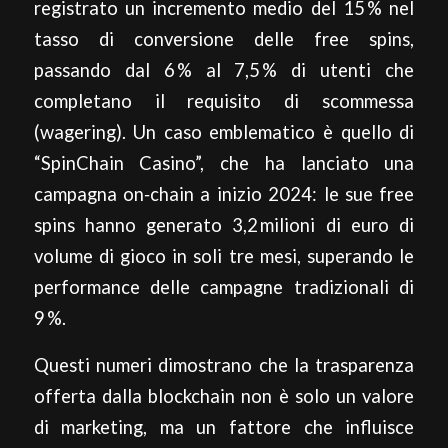
registrato un incremento medio del 15 % nel
tasso di conversione delle free spins,
passando dal 6 % al 7,5 % di utenti che
completano il requisito di scommessa
(wagering). Un caso emblematico è quello di
“SpinChain Casino”, che ha lanciato una
campagna on‑chain a inizio 2024: le sue free
spins hanno generato 3,2 milioni di euro di
volume di gioco in soli tre mesi, superando le
performance delle campagne tradizionali di
9 %.
Questi numeri dimostrano che la trasparenza
offerta dalla blockchain non è solo un valore
di marketing, ma un fattore che influisce