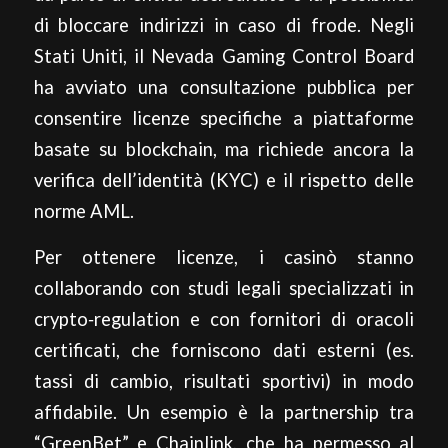
di bloccare indirizzi in caso di frode. Negli
Stati Uniti, il Nevada Gaming Control Board
ha avviato una consultazione pubblica per
consentire licenze specifiche a piattaforme
basate su blockchain, ma richiede ancora la
verifica dell’identità (KYC) e il rispetto delle
norme AML.
Per ottenere licenze, i casinò stanno
collaborando con studi legali specializzati in
crypto‑regulation e con fornitori di oracoli
certificati, che forniscono dati esterni (es.
tassi di cambio, risultati sportivi) in modo
affidabile. Un esempio è la partnership tra
“GreenBet” e Chainlink, che ha permesso al