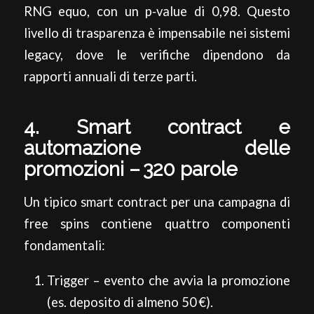
RNG equo, con un p‑value di 0,98. Questo
livello di trasparenza è impensabile nei sistemi
legacy, dove le verifiche dipendono da
rapporti annuali di terze parti.
4. Smart contract e
automazione delle
promozioni – 320 parole
Un tipico smart contract per una campagna di
free spins contiene quattro componenti
fondamentali:
Trigger – evento che avvia la promozione
(es. deposito di almeno 50 €).