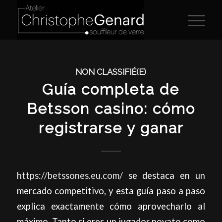
NON CLASSIFIÉ(E)
Guía completa de
Betsson casino: cómo
registrarse y ganar
https://betssones.eu.com/
se destaca en un
mercado competitivo, y esta guía paso a paso
explica exactamente cómo aprovecharlo al
máximo. Tanto si eres un jugador novato como