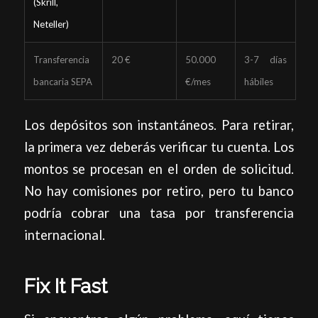
(Skrill,
Neteller)
Transferencia
20 €
50.000
3-7 días
bancaria SEPA
€/mes
hábiles
Los depósitos son instantáneos. Para retirar,
la primera vez deberás verificar tu cuenta. Los
montos se procesan en el orden de solicitud.
No hay comisiones por retiro, pero tu banco
podría cobrar una tasa por transferencia
internacional.
Fix It Fast