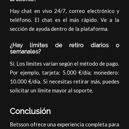
Hay chat en vivo 24/7, correo electrónico y
teléfono. El chat es el más rápido. Ve a la
sección de ayuda dentro de la plataforma.
¿Hay límites de retiro diarios o
semanales?
Sí. Los límites varían según el método de pago.
Por ejemplo, tarjeta: 5.000 €/día; monedero:
10.000 €/día. Si necesitas retirar más, puedes
solicitar un límite mayor al soporte.
Conclusión
Betsson ofrece una experiencia completa para