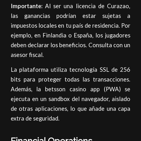
Importante:
Al ser una licencia de Curazao,
las ganancias podrían estar sujetas a
impuestos locales en tu país de residencia. Por
ejemplo, en Finlandia o España, los jugadores
deben declarar los beneficios. Consulta con un
asesor fiscal.
La plataforma utiliza tecnología SSL de 256
bits para proteger todas las transacciones.
Además, la betsson casino app (PWA) se
ejecuta en un sandbox del navegador, aislado
de otras aplicaciones, lo que añade una capa
extra de seguridad.