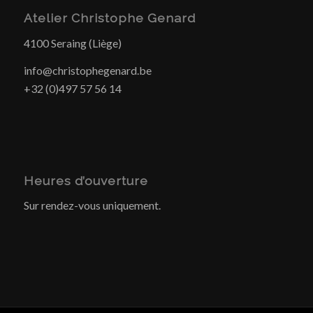
Atelier Christophe Genard
4100 Seraing (Liège)
info@christophegenard.be
+32 (0)497 57 56 14
Heures d’ouverture
Sur rendez-vous uniquement.