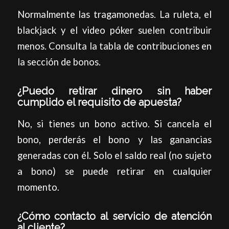
Normalmente las tragamonedas. La ruleta, el
blackjack y el video póker suelen contribuir
menos. Consulta la tabla de contribuciones en
la sección de bonos.
¿Puedo retirar dinero sin haber
cumplido el requisito de apuesta?
No, si tienes un bono activo. Si cancela el
bono, perderás el bono y las ganancias
generadas con él. Solo el saldo real (no sujeto
a bono) se puede retirar en cualquier
momento.
¿Cómo contacto al servicio de atención
al cliente?