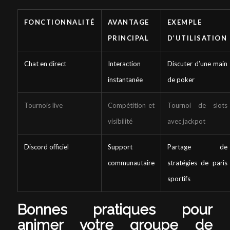
FONCTIONNALITÉ
AVANTAGE
EXEMPLE
PRINCIPAL
D’UTILISATION
Chat en direct
Interaction
Discuter d’une main
instantanée
de poker
Tournois live
Compétition et
Tournoi de slots
visibilité
avec jackpot
Discord officiel
Support
Partage de
communautaire
stratégies de paris
sportifs
Bonnes pratiques pour
animer votre groupe de