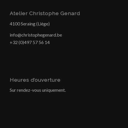
Atelier Christophe Genard
4100 Seraing (Liège)
info@christophegenard.be
+32 (0)497 57 56 14
Heures d’ouverture
Sur rendez-vous uniquement.