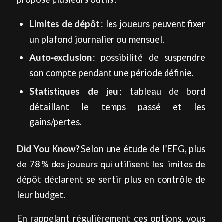
Limites de dépôt
: les joueurs peuvent fixer
un plafond journalier ou mensuel.
Auto‑exclusion
: possibilité de suspendre
son compte pendant une période définie.
Statistiques de jeu
: tableau de bord
détaillant le temps passé et les
gains/pertes.
Did You Know?
Selon une étude de l’EFG, plus
de 78 % des joueurs qui utilisent les limites de
dépôt déclarent se sentir plus en contrôle de
leur budget.
En rappelant régulièrement ces options, vous