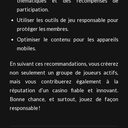
thématiques et des récompenses de
participation.
Utiliser les outils de jeu responsable pour
protéger les membres.
Optimiser le contenu pour les appareils
mobiles.
En suivant ces recommandations, vous créerez
non seulement un groupe de joueurs actifs,
mais vous contribuerez également à la
réputation d’un casino fiable et innovant.
Bonne chance, et surtout, jouez de façon
responsable !