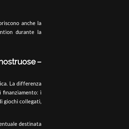
oriscono anche la
ention durante la
mostruose –
ica. La differenza
i finanziamento: i
 giochi collegati,
entuale destinata