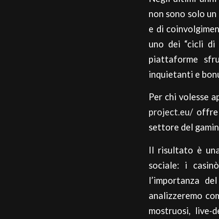
non sono solo un 
e di coinvolgimen
uno dei “cicli di
piattaforme sfru
inquietanti e bon
Per chi volesse a
project.eu/
offre
settore del gamin
Il risultato è un
sociale: i casi
l’importanza de
analizzeremo come
mostruosi, live‑