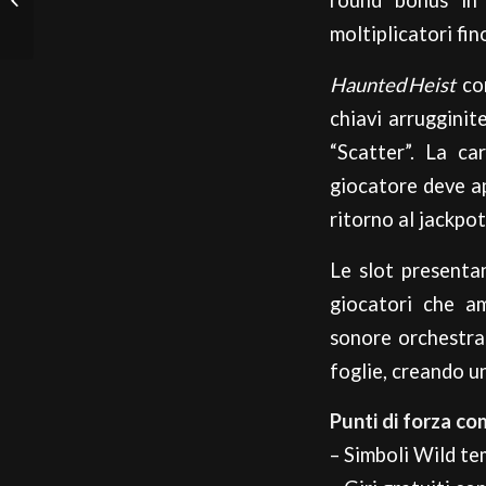
round bonus in 
Giocatori in...
moltiplicatori fin
Haunted Heist
com
chiavi arrugginit
“Scatter”. La car
giocatore deve ap
ritorno al jackpot
Le slot presenta
giocatori che am
sonore orchestral
foglie, creando u
Punti di forza co
– Simboli Wild te