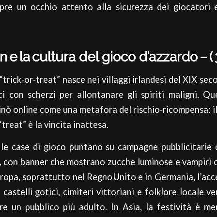
e un occhio attento alla sicurezza dei giocatori 
 e la cultura del gioco d’azzardo – ( 
“trick‑or‑treat” nasce nei villaggi irlandesi del XIX sec
i con scherzi per allontanare gli spiriti maligni. Qu
nò online come una metafora del rischio‑ricompensa: il “
“treat” è la vincita inattesa.
, le case di gioco puntano su campagne pubblicitarie
”, con banner che mostrano zucche luminose e vampiri 
Europa, soprattutto nel Regno Unito e in Germania, l’acc
 castelli gotici, cimiteri vittoriani e folklore locale v
re un pubblico più adulto. In Asia, la festività è m