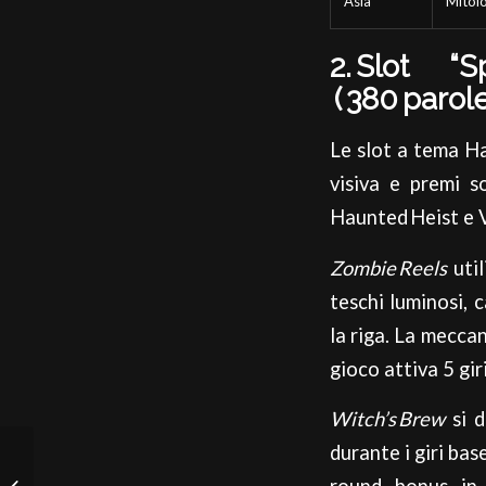
Asia
Mitolo
2. Slot “
( 380 parole
Le slot a tema Ha
visiva e premi s
Haunted Heist e 
Zombie Reels
util
teschi luminosi, 
la riga. La meccan
gioco attiva 5 gir
Witch’s Brew
si d
durante i giri bas
VIP‑Vantaggi di Pasqua: Come i
Tornei Esclusivi Trasformano i