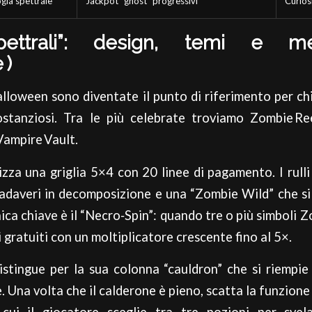
gia spettrale
Jackpot “ghost” progressivi
Curios
Spettrali”: design, temi e me
 )
lloween sono diventate il punto di riferimento per ch
ostanziosi. Tra le più celebrate troviamo Zombie Ree
Vampire Vault.
izza una griglia 5×4 con 20 linee di pagamento. I rull
cadaveri in decomposizione e una “Zombie Wild” che s
ica chiave è il “Necro‑Spin”: quando tre o più simboli Z
i gratuiti con un moltiplicatore crescente fino al 5×.
istingue per la sua colonna “cauldron” che si riempie
e. Una volta che il calderone è pieno, scatta la funzione