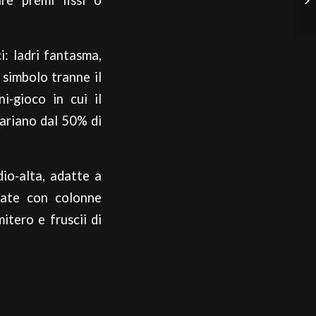
re premi fissi o
to.
: ladri fantasma,
 simbolo tranne il
ni‑gioco in cui il
variano dal 50% di
io‑alta, adatte a
zzate con colonne
itero e fruscii di