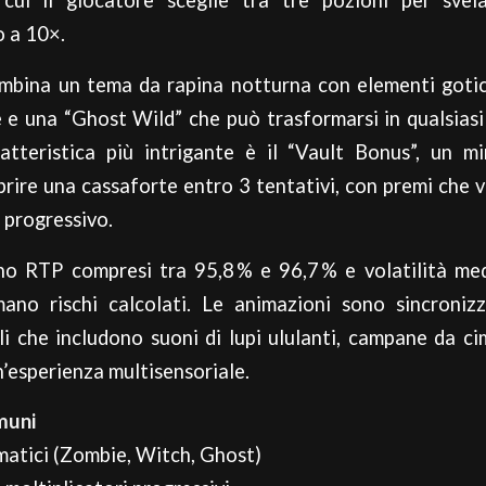
cui il giocatore sceglie tra tre pozioni per svela
o a 10×.
bina un tema da rapina notturna con elementi gotici
e e una “Ghost Wild” che può trasformarsi in qualsiasi
atteristica più intrigante è il “Vault Bonus”, un mi
rire una cassaforte entro 3 tentativi, con premi che 
 progressivo.
no RTP compresi tra 95,8 % e 96,7 % e volatilità med
ano rischi calcolati. Le animazioni sono sincroni
i che includono suoni di lupi ululanti, campane da cim
n’esperienza multisensoriale.
muni
matici (Zombie, Witch, Ghost)