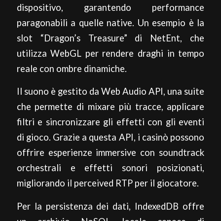
dispositivo, garantendo performance
paragonabili a quelle native. Un esempio è la
slot “Dragon’s Treasure” di NetEnt, che
utilizza WebGL per rendere draghi in tempo
reale con ombre dinamiche.
Il suono è gestito da Web Audio API, una suite
che permette di mixare più tracce, applicare
filtri e sincronizzare gli effetti con gli eventi
di gioco. Grazie a questa API, i casinò possono
offrire esperienze immersive con soundtrack
orchestrali e effetti sonori posizionati,
migliorando il perceived RTP per il giocatore.
Per la persistenza dei dati, IndexedDB offre