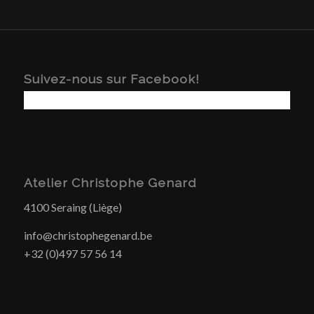
Suivez-nous sur Facebook!
Atelier Christophe Genard
4100 Seraing (Liège)
info@christophegenard.be
+32 (0)497 57 56 14