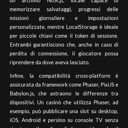
un archivio NoSQL locale capace di
memorizzare salvataggi, progressi delle
missioni giornaliere e impostazioni
personalizzate, mentre LocalStorage è ideale
per piccole chiavi come il token di sessione.
Entrambi garantiscono che, anche in caso di
perdita di connessione, il giocatore possa
riprendere da dove aveva lasciato.
Infine, la compatibilità cross‑platform è
assicurata da framework come Phaser, PixiJS e
Babylon.js, che astraono le differenze tra
dispositivi. Un casinò che utilizza Phaser, ad
esempio, può pubblicare una slot su desktop,
iOS, Android e persino su console TV senza