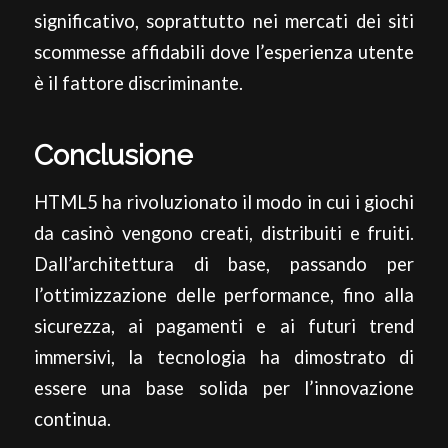
significativo, soprattutto nei mercati dei siti
scommesse affidabili dove l’esperienza utente
è il fattore discriminante.
Conclusione
HTML5 ha rivoluzionato il modo in cui i giochi
da casinò vengono creati, distribuiti e fruiti.
Dall’architettura di base, passando per
l’ottimizzazione delle performance, fino alla
sicurezza, ai pagamenti e ai futuri trend
immersivi, la tecnologia ha dimostrato di
essere una base solida per l’innovazione
continua.