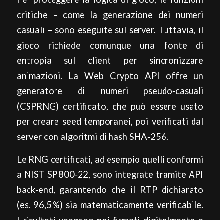
critiche – come la generazione dei numeri
casuali – sono eseguite sul server. Tuttavia, il
gioco richiede comunque una fonte di
entropia sul client per sincronizzare
animazioni. La Web Crypto API offre un
generatore di numeri pseudo‑casuali
(CSPRNG) certificato, che può essere usato
per creare seed temporanei, poi verificati dal
server con algoritmi di hash SHA‑256.
Le RNG certificati, ad esempio quelli conformi
a NIST SP 800‑22, sono integrate tramite API
back‑end, garantendo che il RTP dichiarato
(es. 96,5 %) sia matematicamente verificabile.