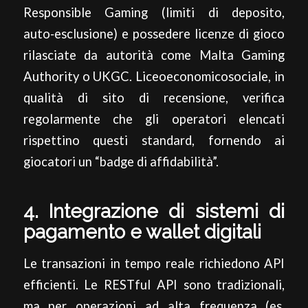
Responsible Gaming (limiti di deposito,
auto‑esclusione) e possedere licenze di gioco
rilasciate da autorità come Malta Gaming
Authority o UKGC. Liceoeconomicosociale, in
qualità di sito di recensione, verifica
regolarmente che gli operatori elencati
rispettino questi standard, fornendo ai
giocatori un “badge di affidabilità”.
4. Integrazione di sistemi di
pagamento e wallet digitali
Le transazioni in tempo reale richiedono API
efficienti. Le RESTful API sono tradizionali,
ma per operazioni ad alta frequenza (es.