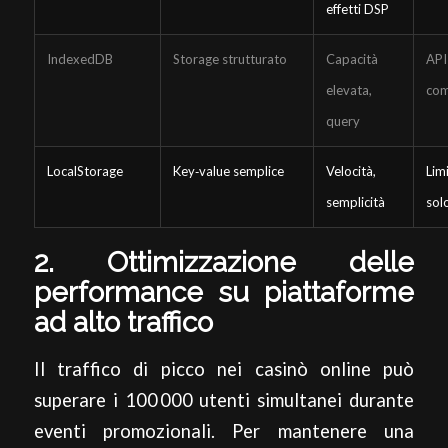
effetti DSP
IndexedDB
Storage strutturato
Capacità
A
elevata,
com
query
LocalStorage
Key‑value semplice
Velocità,
Li
semplicità
sol
2. Ottimizzazione delle
performance su piattaforme
ad alto traffico
Il traffico di picco nei casinò online può
superare i 100 000 utenti simultanei durante
eventi promozionali. Per mantenere una