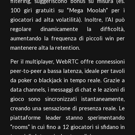
filtering, suggeriscono bonus su misura (es.
100 giri gratuiti su “Mega Moolah” per i
giocatori ad alta volatilità). Inoltre, l’AI può
regolare dinamicamente la difficoltà,
aumentando la frequenza di piccoli win per
mantenere alta la retention.
Per il multiplayer, WebRTC offre connessioni
peer‑to‑peer a bassa latenza, ideale per tavoli
da poker o blackjack in tempo reale. Grazie a
data channels, i messaggi di chat e le azioni di
gioco sono sincronizzati istantaneamente,
creando una sensazione di presenza reale. Le
piattaforme leader stanno sperimentando
“rooms” in cui fino a 12 giocatori si sfidano in