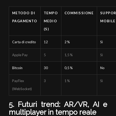
METODO DI
TEMPO
COMMISSIONE
SUPPO
PAGAMENTO
MEDIO
MOBILE
(S)
Carta di credito
12
2 %
Sì
Apple Pay
5
1,5 %
Sì
Bitcoin
30
0,5 %
No
PayFlex
3
1 %
Sì
(WebSocket)
5. Futuri trend: AR/VR, AI e
multiplayer in tempo reale