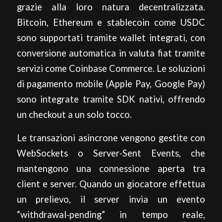
grazie alla loro natura decentralizzata.
Bitcoin, Ethereum e stablecoin come USDC
sono supportati tramite wallet integrati, con
conversione automatica in valuta fiat tramite
servizi come Coinbase Commerce. Le soluzioni
di pagamento mobile (Apple Pay, Google Pay)
sono integrate tramite SDK nativi, offrendo
un checkout a un solo tocco.
Le transazioni asincrone vengono gestite con
WebSockets o Server‑Sent Events, che
mantengono una connessione aperta tra
client e server. Quando un giocatore effettua
un prelievo, il server invia un evento
“withdrawal‑pending” in tempo reale,