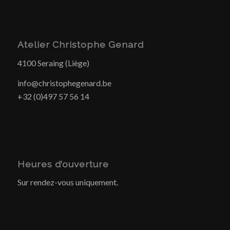
Atelier Christophe Genard
4100 Seraing (Liège)
info@christophegenard.be
+32 (0)497 57 56 14
Heures d’ouverture
Sur rendez-vous uniquement.