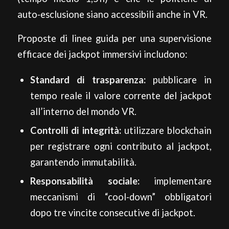
auto‑esclusione siano accessibili anche in VR.
Proposte di linee guida per una supervisione
efficace dei jackpot immersivi includono:
Standard di trasparenza:
pubblicare in
tempo reale il valore corrente del jackpot
all’interno del mondo VR.
Controlli di integrità:
utilizzare blockchain
per registrare ogni contributo al jackpot,
garantendo immutabilità.
Responsabilità sociale:
implementare
meccanismi di “cool‑down” obbligatori
dopo tre vincite consecutive di jackpot.