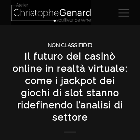
NON CLASSIFIÉ(E)
Il futuro dei casinò
online in realtà virtuale:
come i jackpot dei
giochi di slot stanno
ridefinendo l’analisi di
settore