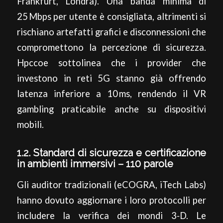
Frankfurt, Londra). Una banda minima di
25 Mbps per utente è consigliata, altrimenti si
rischiano artefatti grafici e disconnessioni che
compromettono la percezione di sicurezza.
Hpccoe sottolinea che i provider che
investono in reti 5G stanno già offrendo
latenza inferiore a 10 ms, rendendo il VR
gambling praticabile anche su dispositivi
mobili.
1.2. Standard di sicurezza e certificazione
in ambienti immersivi – 110 parole
Gli auditor tradizionali (eCOGRA, iTech Labs)
hanno dovuto aggiornare i loro protocolli per
includere la verifica dei mondi 3‑D. Le