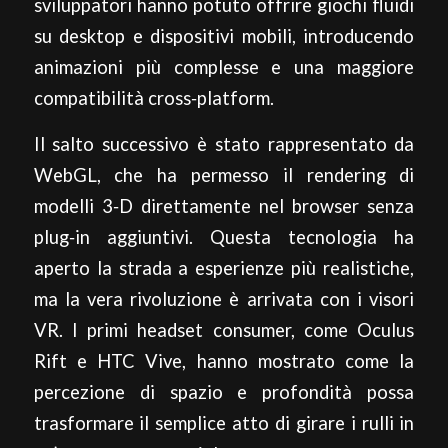
sviluppatori hanno potuto offrire giochi fluidi
su desktop e dispositivi mobili, introducendo
animazioni più complesse e una maggiore
compatibilità cross‑platform.
Il salto successivo è stato rappresentato da
WebGL, che ha permesso il rendering di
modelli 3‑D direttamente nel browser senza
plug‑in aggiuntivi. Questa tecnologia ha
aperto la strada a esperienze più realistiche,
ma la vera rivoluzione è arrivata con i visori
VR. I primi headset consumer, come Oculus
Rift e HTC Vive, hanno mostrato come la
percezione di spazio e profondità possa
trasformare il semplice atto di girare i rulli in