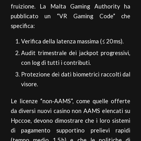
fruizione. La Malta Gaming Authority ha
pubblicato un “VR Gaming Code” che
specifica:
Verifica della latenza massima (≤ 20 ms).
Audit trimestrale dei jackpot progressivi,
con log di tutti i contributi.
Protezione dei dati biometrici raccolti dal
visore.
Le licenze “non‑AAMS”, come quelle offerte
da diversi nuovi casino non AAMS elencati su
Hpccoe, devono dimostrare che i loro sistemi
di pagamento supportino prelievi rapidi
(tempo medio 1,5 h) e che le politiche di