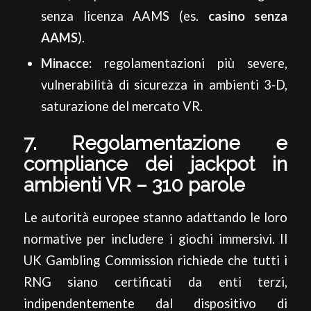
senza licenza AAMS (es.
casino senza
AAMS
).
Minacce:
regolamentazioni più severe,
vulnerabilità di sicurezza in ambienti 3‑D,
saturazione del mercato VR.
7. Regolamentazione e
compliance dei jackpot in
ambienti VR – 310 parole
Le autorità europee stanno adattando le loro
normative per includere i giochi immersivi. Il
UK Gambling Commission richiede che tutti i
RNG siano certificati da enti terzi,
indipendentemente dal dispositivo di