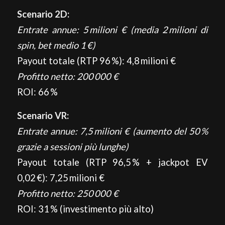
Scenario 2D:
Entrate annue: 5 milioni € (media 2 milioni di
spin, bet medio 1 €)
Payout totale (RTP 96 %): 4,8 milioni €
Profitto netto: 200 000 €
ROI: 66 %
Scenario VR:
Entrate annue: 7,5 milioni € (aumento del 50 %
grazie a sessioni più lunghe)
Payout totale (RTP 96,5 % + jackpot EV
0,02 €): 7,25 milioni €
Profitto netto: 250 000 €
ROI: 31 % (investimento più alto)