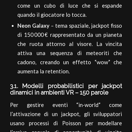
come un cubo di luce che si espande
quando il giocatore lo tocca.
Neon Galaxy
– tema spaziale, jackpot fisso
di 150 000 € rappresentato da un pianeta
che ruota attorno al visore. La vincita
attiva una sequenza di meteoriti che
cadono, creando un effetto “wow” che
aumenta la retention.
3.1. Modelli probabilistici per jackpot
dinamici in ambienti VR – 150 parole
Per gestire eventi “in‑world” come
l’attivazione di un jackpot, gli sviluppatori
usano processi di Poisson per modellare