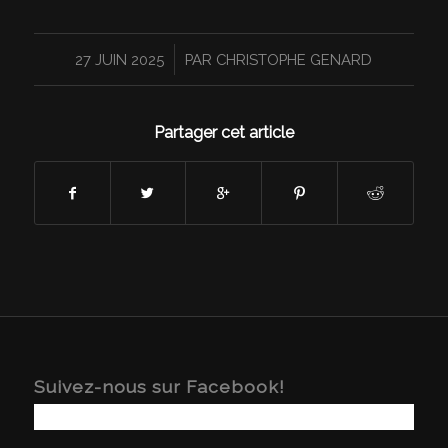
/
27 JUIN 2025
PAR
CHRISTOPHE GENARD
Partager cet article
Suivez-nous sur Facebook!