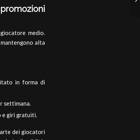
éc
 promozioni
 giocatore medio.
ti mantengono alta
itato in forma di
er settimana.
e giri gratuiti.
arte dei giocatori