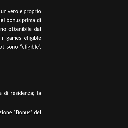
 un vero e proprio
del bonus prima di
no ottenibile dal
i games eligible
t sono “eligible”,
 di residenza; la
ezione “Bonus” del