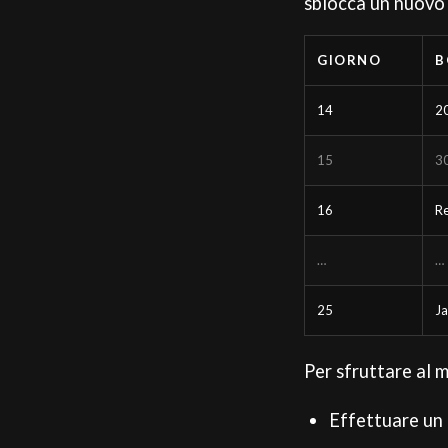
sblocca un nuovo
GIORNO
B
14
2
15
30
16
R
…
…
25
Ja
Per sfruttare al 
Effettuare un 