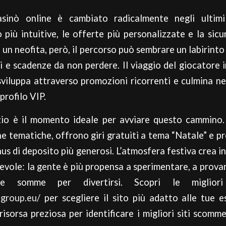
sinò online è cambiato radicalmente negli ultimi
più intuitive, le offerte più personalizzate e la sic
un neofita, però, il percorso può sembrare un labirinto 
 e scadenze da non perdere. Il viaggio del giocatore i
 sviluppa attraverso promozioni ricorrenti e culmina ne
profilo VIP.
izio è il momento ideale per avviare questo cammino.
e tematiche, offrono giri gratuiti a tema “Natale” e 
nus di deposito più generosi. L’atmosfera festiva crea i
evole: la gente è più propensa a sperimentare, a provar
ole somme per divertirsi. Scopri le miglior
group.eu/
per scegliere il sito più adatto alle tue es
isorsa preziosa per identificare i migliori siti scomme