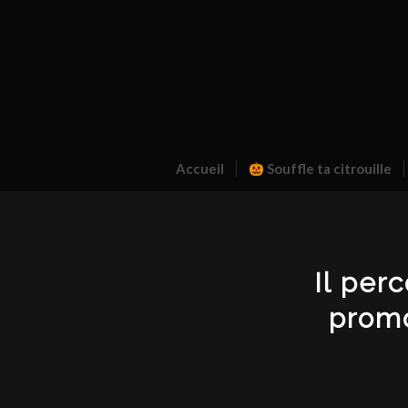
Accueil
Souffle ta citrouille
Il per
promo