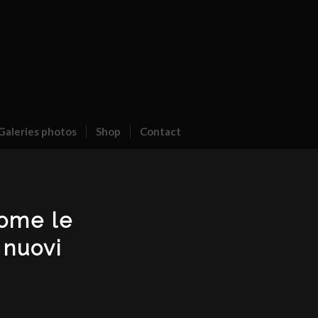
Galeries photos
Shop
Contact
come le
 nuovi