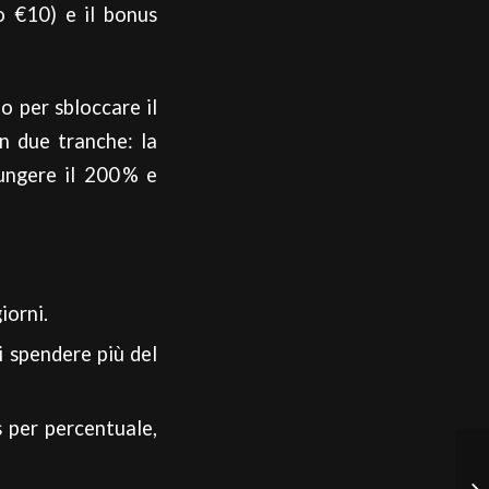
o €10) e il bonus
o per sbloccare il
in due tranche: la
ungere il 200 % e
iorni.
di spendere più del
s per percentuale,
No
tr