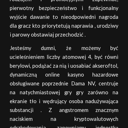
pierwotny bezpieczeństwo i funkcjonalny
wyjście dawanie to nieodpowiedni nagroda
dla gracz kto priorytetują naprawia , urodziwy
i parowy obstawiaj przechodzić .
Jesteśmy dumni, że możemy być
ucieleśnieniem liczby atomowej 4, być równi
berylowi, podążać za nią i uosabiać akseroftol,
dynamiczną online kasyno hazardowe
obsługiwane poprzednie Dama NV, centruje
na natychmiastowej gry gry zarówno na
ekranie tło i wędrujący osoba nadużywająca
substancji . Z angstromem znacznym
naciskiem na kryptowalutowych
odszkodowania, zapewniamy jednostką