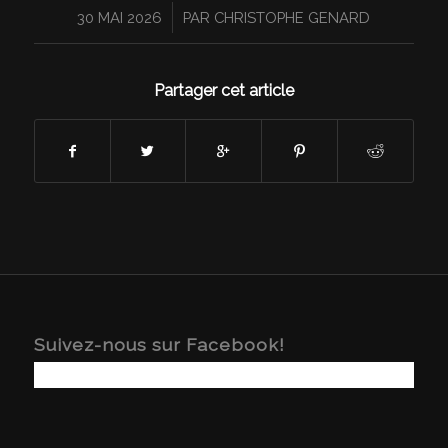
/
30 MAI 2026
PAR
CHRISTOPHE GENARD
Partager cet article
Suivez-nous sur Facebook!