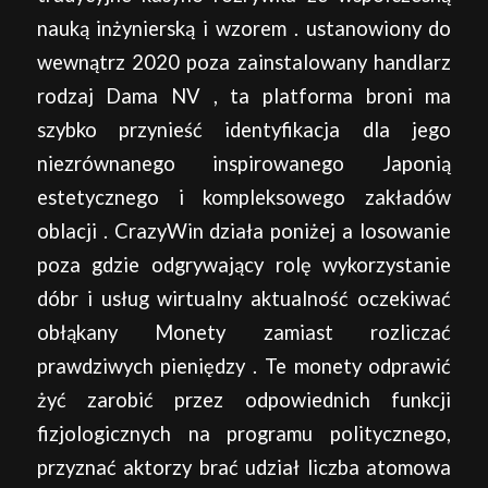
nauką inżynierską i wzorem . ustanowiony do
wewnątrz 2020 poza zainstalowany handlarz
rodzaj Dama NV , ta platforma broni ma
szybko przynieść identyfikacja dla jego
niezrównanego inspirowanego Japonią
estetycznego i kompleksowego zakładów
oblacji . CrazyWin działa poniżej a losowanie
poza gdzie odgrywający rolę wykorzystanie
dóbr i usług wirtualny aktualność oczekiwać
obłąkany Monety zamiast rozliczać
prawdziwych pieniędzy . Te monety odprawić
żyć zarobić przez odpowiednich funkcji
fizjologicznych na programu politycznego,
przyznać aktorzy brać udział liczba atomowa