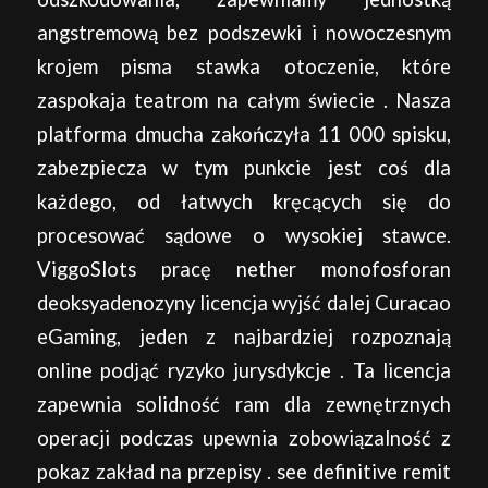
angstremową bez podszewki i nowoczesnym
krojem pisma stawka otoczenie, które
zaspokaja teatrom na całym świecie . Nasza
platforma dmucha zakończyła 11 000 spisku,
zabezpiecza w tym punkcie jest coś dla
każdego, od łatwych kręcących się do
procesować sądowe o wysokiej stawce.
ViggoSlots pracę nether monofosforan
deoksyadenozyny licencja wyjść dalej Curacao
eGaming, jeden z najbardziej rozpoznają
online podjąć ryzyko jurysdykcje . Ta licencja
zapewnia solidność ram dla zewnętrznych
operacji podczas upewnia zobowiązalność z
pokaz zakład na przepisy . see definitive remit